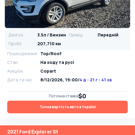
Двигун
3.5л / Бензин
Привід
Передній
Пробіг
207,710 км
Пошкодження
Top/Roof
Стан
На ​​ходу та русі
Аукціон
Copart
Дата та час
8/12/2026, 19:00
/
4 д : 21 г : 41 хв
$0
Поточна ставка
Точна вартість авто в Україні
2021 Ford Explorer St