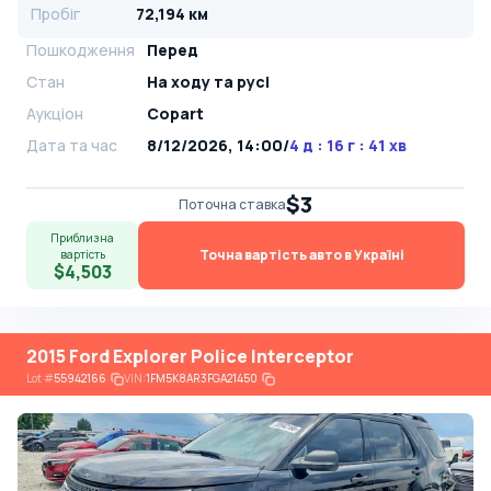
Пробіг
72,194 км
Пошкодження
Перед
Стан
На ​​ходу та русі
Аукціон
Copart
Дата та час
8/12/2026, 14:00
/
4 д : 16 г : 41 хв
$3
Поточна ставка
Приблизна
Точна вартість авто в Україні
вартість
$4,503
2015 Ford Explorer Police Interceptor
Lot
#
55942166
VIN:
1FM5K8AR3FGA21450