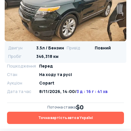
Двигун
3.5л / Бензин
Привід
Повний
Пробіг
346,318 км
Пошкодження
Перед
Стан
На ​​ходу та русі
Аукціон
Copart
Дата та час
8/11/2026, 14:00
/
3 д : 16 г : 41 хв
$0
Поточна ставка
Точна вартість авто в Україні