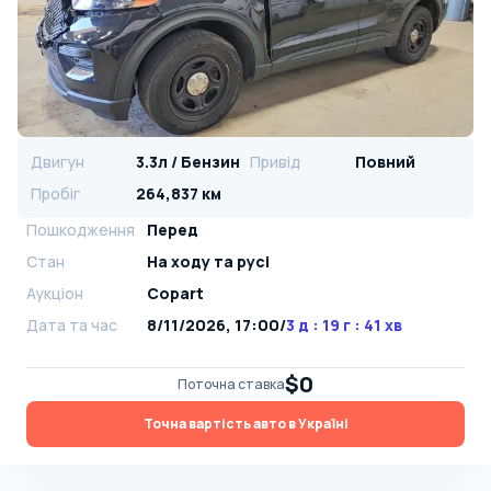
Двигун
3.3л / Бензин
Привід
Повний
Пробіг
264,837 км
Пошкодження
Перед
Стан
На ​​ходу та русі
Аукціон
Copart
Дата та час
8/11/2026, 17:00
/
3 д : 19 г : 41 хв
$0
Поточна ставка
Точна вартість авто в Україні