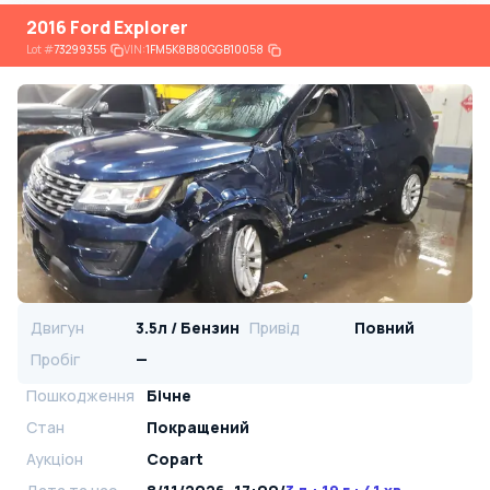
2016 Ford Explorer
Lot
#
73299355
VIN:
1FM5K8B80GGB10058
Двигун
3.5л / Бензин
Привід
Повний
Пробіг
—
Пошкодження
Бічне
Стан
Покращений
Аукціон
Copart