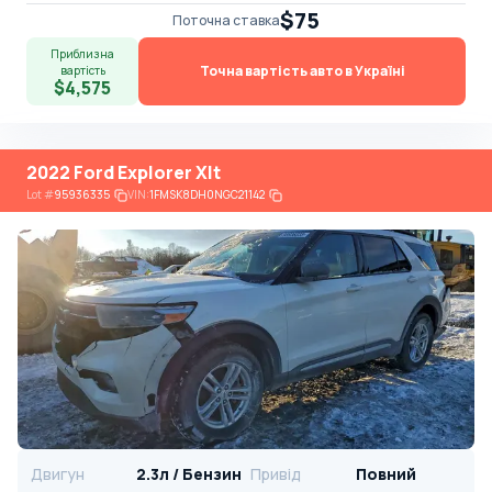
$75
Поточна ставка
Приблизна
Точна вартість авто в Україні
вартість
$4,575
2022 Ford Explorer Xlt
Lot
#
95936335
VIN:
1FMSK8DH0NGC21142
Двигун
2.3л / Бензин
Привід
Повний