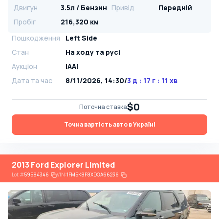
Двигун
3.5л / Бензин
Привід
Передній
Пробіг
216,320 км
Пошкодження
Left Side
Стан
На ​​ходу та русі
Аукціон
IAAI
Дата та час
8/11/2026, 14:30
/
3 д : 17 г : 11 хв
$0
Поточна ставка
Точна вартість авто в Україні
2013 Ford Explorer Limited
Lot
#
59584346
VIN:
1FM5K8F8XDGA66236