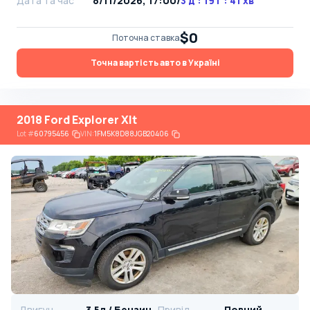
Дата та час
8/11/2026, 17:00
/
3 д : 19 г : 41 хв
$0
Поточна ставка
Точна вартість авто в Україні
2018 Ford Explorer Xlt
Lot
#
60795456
VIN:
1FM5K8D88JGB20406
Двигун
3.5л / Бензин
Привід
Повний