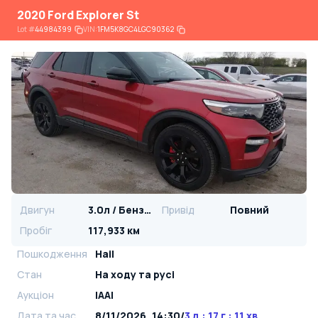
2020 Ford Explorer St
Lot
#
44984399
VIN:
1FM5K8GC4LGC90362
Двигун
3.0л / Бензин
Привід
Повний
Пробіг
117,933 км
Пошкодження
Hail
Стан
На ​​ходу та русі
Аукціон
IAAI
Дата та час
8/11/2026, 14:30
/
3 д : 17 г : 11 хв