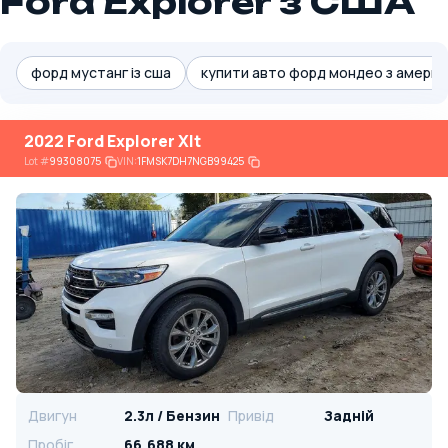
Ford Explorer з США
форд мустанг із сша
купити авто форд мондео з америк
2022 Ford Explorer Xlt
Lot
#
99308075
VIN:
1FMSK7DH7NGB99425
Двигун
2.3л / Бензин
Привід
Задній
Пробіг
66,688 км