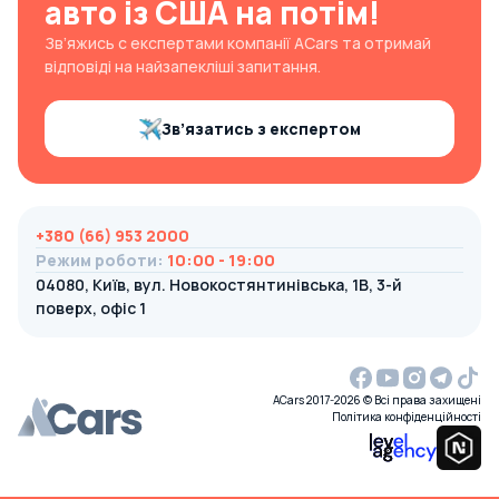
авто із США на потім!
Зв’яжись с експертами компанії ACars та отримай
відповіді на найзапекліші запитання.
Зв’язатись з експертом
+380 (66) 953 2000
Режим роботи
:
10:00 - 19:00
04080, Київ, вул. Новокостянтинівська, 1В, 3-й
поверх, офіс 1
ACars 2017-2026 © Всі права захищені
Політика конфіденційності