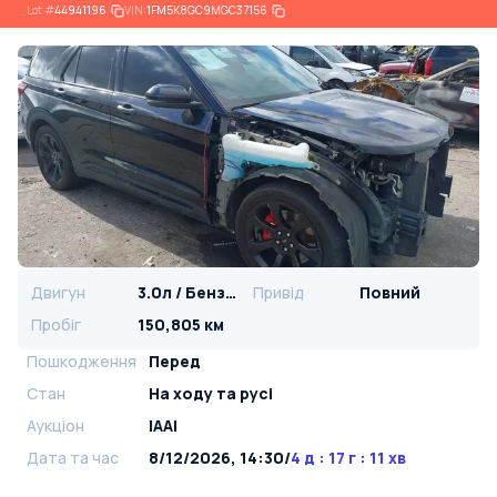
Lot
#
44941196
VIN:
1FM5K8GC9MGC37156
Двигун
3.0л / Бензин
Привід
Повний
Пробіг
150,805 км
Пошкодження
Перед
Стан
На ​​ходу та русі
Аукціон
IAAI
Дата та час
8/12/2026, 14:30
/
4 д : 17 г : 11 хв