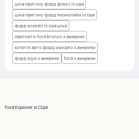
ціна пригону форд фокус із сша
ціна пригону форд еконолайн із сша
форд ескейп із сша ціна
пригнати ford bronco з америки
купити авто форд мондео з америки
форд едж з америки
ford з америки
Ford Explorer зі США