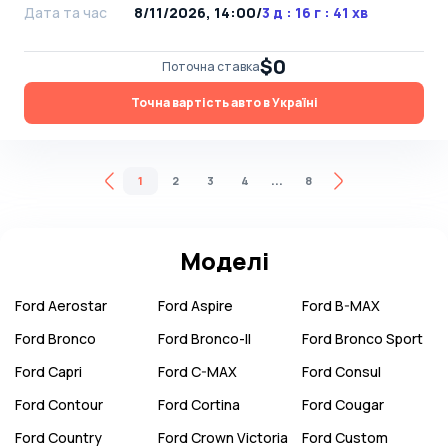
Дата та час
8/11/2026, 14:00
/
3 д : 16 г : 41 хв
$0
Поточна ставка
Точна вартість авто в Україні
...
1
2
3
4
8
Моделі
Ford
Aerostar
Ford
Aspire
Ford
B-MAX
Ford
Bronco
Ford
Bronco-II
Ford
Bronco Sport
Ford
Capri
Ford
C-MAX
Ford
Consul
Ford
Contour
Ford
Cortina
Ford
Cougar
Ford
Country
Ford
Crown Victoria
Ford
Custom