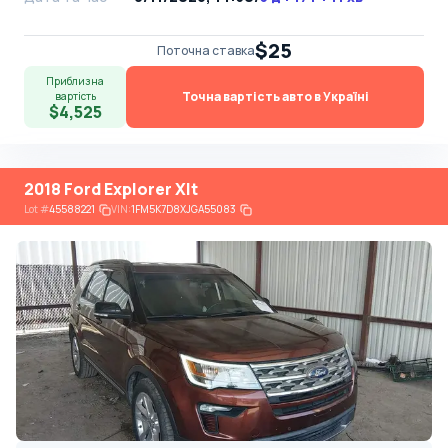
$25
Поточна ставка
Приблизна
Точна вартість авто в Україні
вартість
$4,525
2018 Ford Explorer Xlt
Lot
#
45588221
VIN:
1FM5K7D8XJGA55083