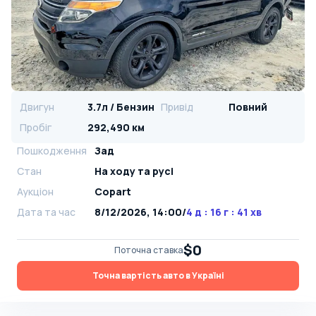
Двигун
3.7л / Бензин
Привід
Повний
Пробіг
292,490 км
Пошкодження
Зад
Стан
На ​​ходу та русі
Аукціон
Copart
Дата та час
8/12/2026, 14:00
/
4 д : 16 г : 41 хв
$0
Поточна ставка
Точна вартість авто в Україні