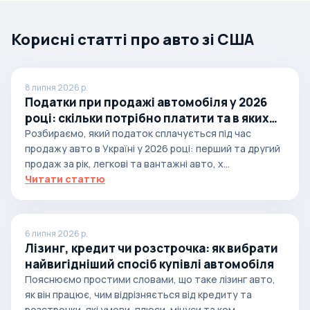
Корисні статті про авто зі США
8 липня 2026 р.
Податки при продажі автомобіля у 2026
році: скільки потрібно платити та в яких
випадках
Розбираємо, який податок сплачується під час
продажу авто в Україні у 2026 році: перший та другий
продаж за рік, легкові та вантажні авто, х...
Читати статтю
6 липня 2026 р.
Лізинг, кредит чи розстрочка: як вибрати
найвигідніший спосіб купівлі автомобіля
Пояснюємо простими словами, що таке лізинг авто,
як він працює, чим відрізняється від кредиту та
розстрочки, які умови, плюси, мінуси та ком...