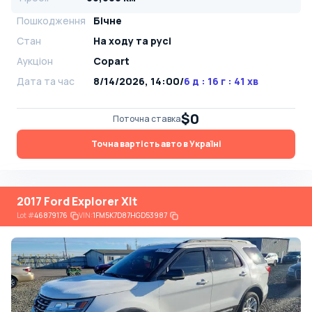
Пошкодження
Бічне
Стан
На ​​ходу та русі
Аукціон
Copart
Дата та час
8/14/2026, 14:00
/
6 д : 16 г : 41 хв
$0
Поточна ставка
Точна вартість авто в Україні
2017 Ford Explorer Xlt
Lot
#
46879176
VIN:
1FM5K7D87HGD53987