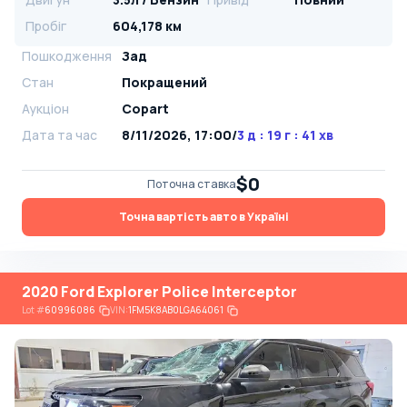
Пробіг
604,178 км
Пошкодження
Зад
Стан
Покращений
Аукціон
Copart
Дата та час
8/11/2026, 17:00
/
3 д : 19 г : 41 хв
$0
Поточна ставка
Точна вартість авто в Україні
2020 Ford Explorer Police Interceptor
Lot
#
60996086
VIN:
1FM5K8AB0LGA64061