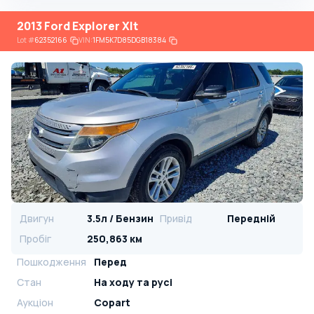
2013 Ford Explorer Xlt
Lot
#
62352166
VIN:
1FM5K7D85DGB18384
Двигун
3.5л / Бензин
Привід
Передній
Пробіг
250,863 км
Пошкодження
Перед
Стан
На ​​ходу та русі
Аукціон
Copart