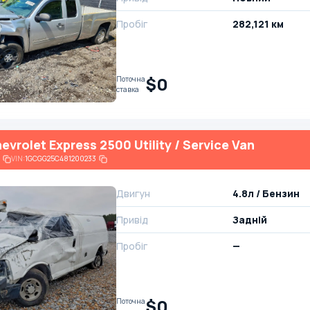
Пробіг
282,121 км
$0
Поточна
ставка
vrolet Express 2500 Utility / Service Van
VIN:
1GCGG25C481200233
Двигун
4.8л / Бензин
Привід
Задній
Пробіг
—
$0
Поточна