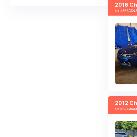
2018 Ch
Alpina
Lot
#
5862324
Alpine
AMC
AM General
Apal
Ariel
Aro
Asia
Aston Martin
Auburn
2012 Ch
Audi
Lot
#
6233046
Aurus
Austin
Austin Healey