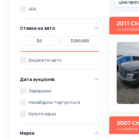
ціна приг
IAAI
2011 Ch
Ставка на авто
Lot
#
90718415
Бюджетні авто
Дата аукціонів
Завершені
Незабаром торгуються
Купити зараз
2007 Ch
Lot
#
62311236
Марка