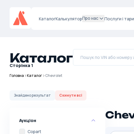
Про нас
Каталог
Калькулятор
Послуги і тар
Каталог
Сторінка
1
Головна
Каталог
Chevrolet
Знайдено
результат
Скинути всі
Chev
Аукціон
Copart