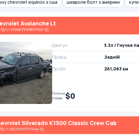
ону chevrolet equinox з сша
шевроле болт з америки
купи
evrolet Avalanche Lt
VIN:
3GNMCFE0XBG113027
Двигун
5.3л / Гнучке п
Привід
Задній
Пробіг
261,063 км
$0
Поточна
ставка
evrolet Silverado K1500 Classic Crew Cab
VIN:
2GCEK13V371111444