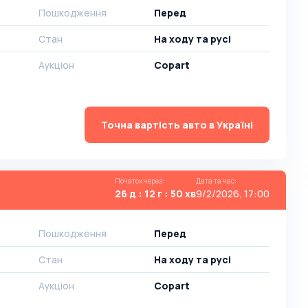
Пошкодження
Перед
Стан
На ​​ходу та русі
Аукціон
Copart
Точна вартість авто в Україні
Початок через
:
Дата та час
:
26 д : 12 г : 50 хв
9/2/2026, 17:00
Пошкодження
Перед
Стан
На ​​ходу та русі
Аукціон
Copart