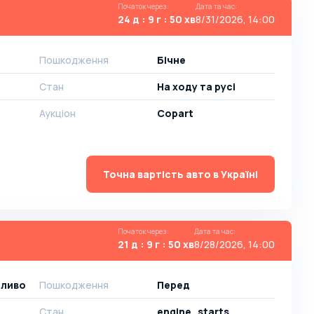
Початок через
:
Дата та час
:
24 д : 9 г : 50 хв
8/31/2026, 14:00
Пошкодження
Бічне
Стан
На ​​ходу та русі
Аукціон
Copart
Точна вартість авто в Україні
Початок через
:
Дата та час
:
21 д : 9 г : 50 хв
8/28/2026, 14:00
аливо
Пошкодження
Перед
Стан
engine_starts