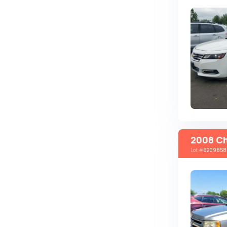
Changan
ChangFeng
Changhe
Chery
CHERYEXEED
Chevrolet
Chrysler
Citroen
2008 Ch
Cizeta
Lot
#
6209858
Coggiola
Cord
Cupra
Dacia
Dadi