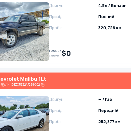
Двигун
4.8л / Бензин
Привід
Повний
Пробіг
320,726 км
$0
Поточна
ставка
evrolet Malibu 1Lt
VIN:
1G1ZC5EB2AF258002
Двигун
— / Газ
Привід
Передній
Пробіг
252,377 км