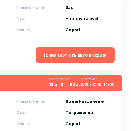
Пошкодження
Зад
Стан
На ​​ходу та русі
Аукціон
Copart
Точна вартість авто в Україні
Початок через
:
Дата та час
:
13 д : 9 г : 50 хв
8/20/2026, 14:00
Пошкодження
Вода/Наводнення
Стан
Покращений
Аукціон
Copart