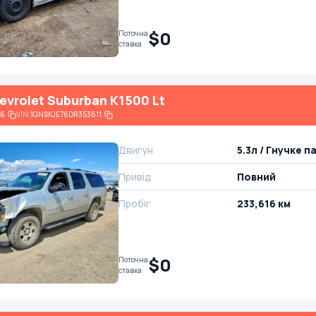
$0
Поточна
ставка
evrolet Suburban K1500 Lt
96
VIN:
1GNSKJE76DR353611
Двигун
5.3л / Гнучке п
Привід
Повний
Пробіг
233,616 км
$0
Поточна
ставка