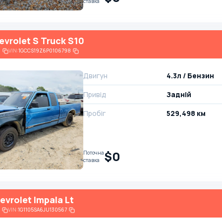
ставка
evrolet S Truck S10
6
VIN:
1GCCS19Z6P0106798
Двигун
4.3л / Бензин
Привід
Задній
Пробіг
529,498 км
$0
Поточна
ставка
evrolet Impala Lt
VIN:
1G1105SA6JU130567