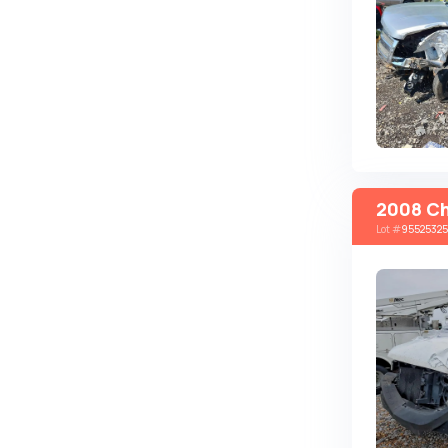
Autobianchi
Avatr
Avtokam
BAIC
Bajaj
Baltijas Dzips
2008 Che
Batmobile
Lot
#
95525325
Bentley
Bertone
Bilenkin
Bio auto
Bitter
BMW
Borgward