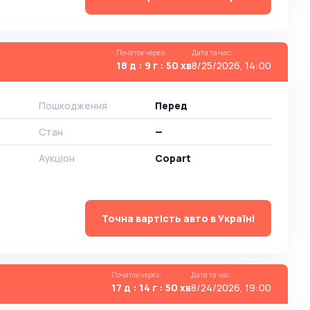
Початок через
:
Дата та час
:
18 д : 9 г : 50 хв
8/25/2026, 14:00
Пошкодження
Перед
Стан
—
Аукціон
Copart
Точна вартість авто в Україні
Початок через
:
Дата та час
:
17 д : 14 г : 50 хв
8/24/2026, 19:00