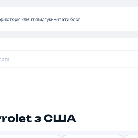
ифи
Історія клієнтів
Відгуки
Читати блог
rolet з США