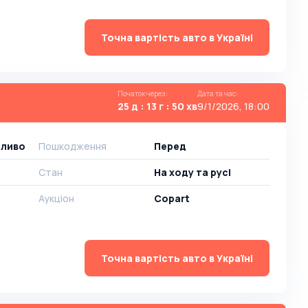
Точна вартість авто в Україні
Початок через
:
Дата та час
:
25 д : 13 г : 50 хв
9/1/2026, 18:00
аливо
Пошкодження
Перед
Стан
На ​​ходу та русі
Аукціон
Copart
Точна вартість авто в Україні