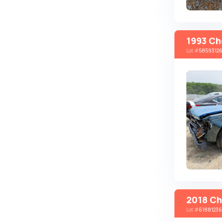
Brabus
Brilliance
1993 Ch
Bristol
Lot
#
5859312
Bronto
Bufori
Bugatti
Buick
BYD
Byvin
Cadillac
Callaway
Carbodies
2018 Ch
Caterham
Lot
#
61881236
Chana