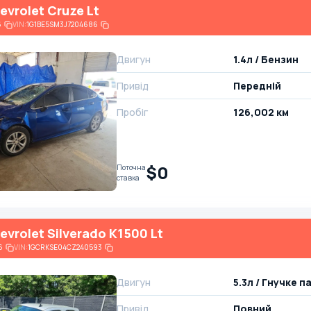
evrolet Cruze Lt
6
VIN:
1G1BE5SM3J7204686
Двигун
1.4л / Бензин
Привід
Передній
Пробіг
126,002 км
$0
Поточна
ставка
evrolet Silverado K1500 Lt
6
VIN:
1GCRKSE04CZ240593
Двигун
5.3л / Гнучке п
Привід
Повний