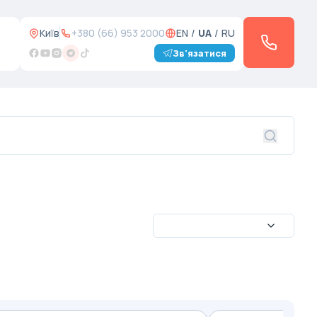
Київ
+380 (66) 953 2000
EN
/
UA
/
RU
Зв'язатися