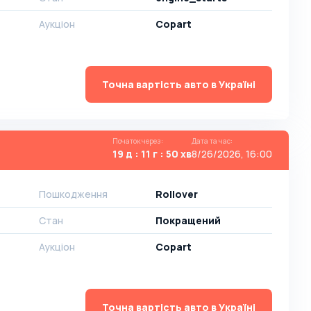
Аукціон
Copart
Точна вартість авто в Україні
Початок через
:
Дата та час
:
19 д : 11 г : 50 хв
8/26/2026, 16:00
Пошкодження
Rollover
Стан
Покращений
Аукціон
Copart
Точна вартість авто в Україні