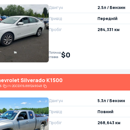
Двигун
2.5л / Бензин
Привід
Передній
Пробіг
284,331 км
$0
Поточна
ставка
evrolet Silverado K1500
6
VIN:
2GCEK19J881249048
Двигун
5.3л / Бензин
Привід
Повний
Пробіг
268,643 км