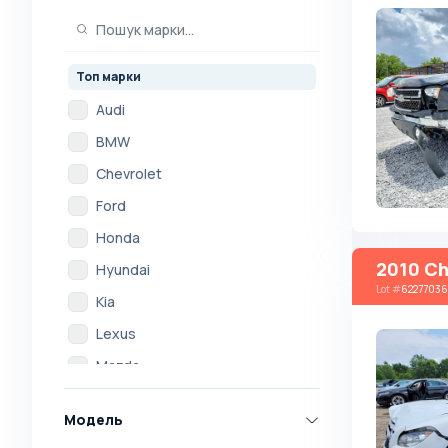
Топ марки
Audi
BMW
Chevrolet
Ford
Honda
2010 Ch
Hyundai
Lot
#
62277036
Kia
Lexus
Mazda
Mercedes
Модель
Mitsubishi