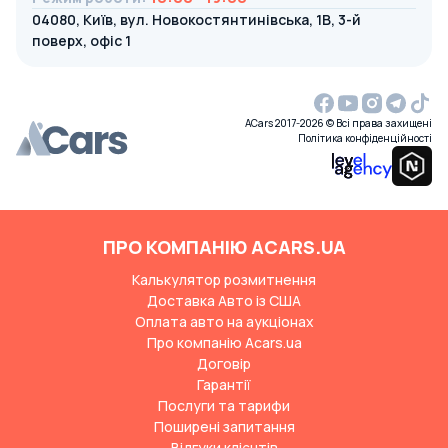
04080, Київ, вул. Новокостянтинівська, 1В, 3-й
поверх, офіс 1
ACars 2017-2026 © Всі права захищені
Політика конфіденційності
ПРО КОМПАНІЮ ACARS.UA
Калькулятор розмитнення
Доставка Авто із США
Оплата авто на аукціонах
Про компанію Acars.ua
Договір
Гарантії
Послуги та тарифи
Поширені запитання
Відгуки клієнтів