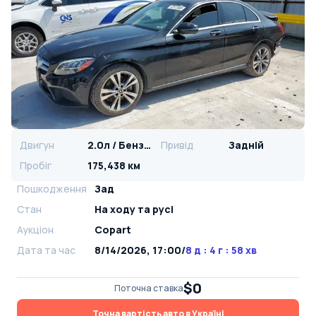
Двигун
2.0л / Бензин
Привід
Задній
Пробіг
175,438 км
Пошкодження
Зад
Стан
На ​​ходу та русі
Аукціон
Copart
Дата та час
8/14/2026, 17:00
/
8 д : 4 г : 58 хв
$0
Поточна ставка
Точна вартість авто в Україні