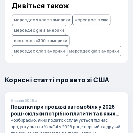
Дивіться також
мерседес s клас з америки
мерседес із сша
мерседес gle з америки
mercedes c300 з америки
мерседес сла з америки
мерседес gla з америки
Корисні статті про авто зі США
8 липня 2026 р.
Податки при продажі автомобіля у 2026
році: скільки потрібно платити та в яких
випадках
Розбираємо, який податок сплачується під час
продажу авто в Україні у 2026 році: перший та другий