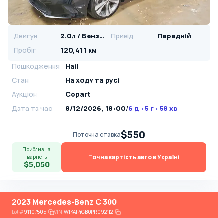
Двигун
2.0л / Бензин
Привід
Передній
Пробіг
120,411 км
Пошкодження
Hail
Стан
На ​​ходу та русі
Аукціон
Copart
Дата та час
8/12/2026, 18:00
/
6 д : 5 г : 58 хв
$550
Поточна ставка
Приблизна
Точна вартість авто в Україні
вартість
$5,050
2023 Mercedes-Benz C 300
Lot
#
91107505
VIN:
W1KAF4GB0PR092112