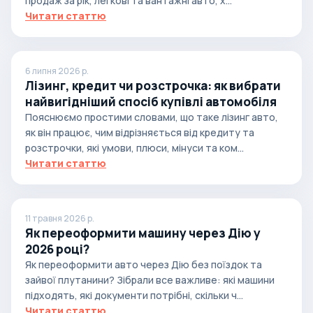
продаж за рік, легкові та вантажні авто, х...
Читати статтю
6 липня 2026 р.
Лізинг, кредит чи розстрочка: як вибрати
найвигідніший спосіб купівлі автомобіля
Пояснюємо простими словами, що таке лізинг авто,
як він працює, чим відрізняється від кредиту та
розстрочки, які умови, плюси, мінуси та ком...
Читати статтю
11 травня 2026 р.
Як переоформити машину через Дію у
2026 році?
Як переоформити авто через Дію без поїздок та
зайвої плутанини? Зібрали все важливе: які машини
підходять, які документи потрібні, скільки ч...
Читати статтю