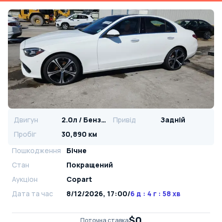
Двигун
2.0л / Бензин
Привід
Задній
Пробіг
30,890 км
Пошкодження
Бічне
Стан
Покращений
Аукціон
Copart
Дата та час
8/12/2026, 17:00
/
6 д : 4 г : 58 хв
$0
Поточна ставка