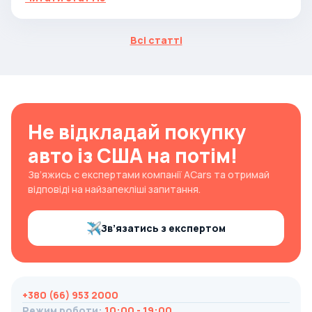
Всі статті
Не відкладай покупку
авто із США на потім!
Зв’яжись с експертами компанії ACars та отримай
відповіді на найзапекліші запитання.
Зв’язатись з експертом
+380 (66) 953 2000
Режим роботи
:
10:00 - 19:00