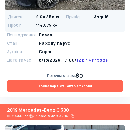
Двигун
2.0л / Бензин
Привід
Задній
Пробіг
114,875 км
Пошкодження
Перед
Стан
На ​​ходу та русі
Аукціон
Copart
Дата та час
8/18/2026, 17:00
/
12 д : 4 г : 58 хв
$0
Поточна ставка
Точна вартість авто в Україні
2019 Mercedes-Benz C 300
Lot
#
63512985
VIN:
55SWF8DB3KU307149