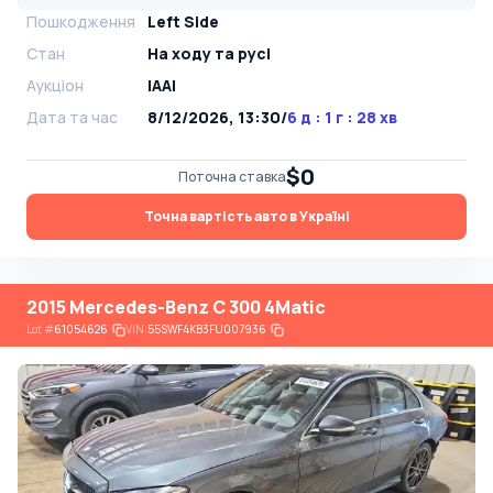
Пошкодження
Left Side
Стан
На ​​ходу та русі
Аукціон
IAAI
Дата та час
8/12/2026, 13:30
/
6 д : 1 г : 28 хв
$0
Поточна ставка
Точна вартість авто в Україні
2015 Mercedes-Benz C 300 4Matic
Lot
#
61054626
VIN:
55SWF4KB3FU007936