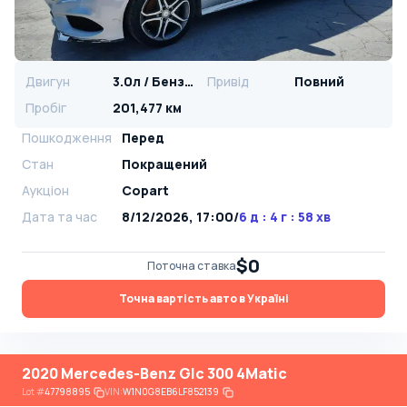
Двигун
3.0л / Бензин
Привід
Повний
Пробіг
201,477 км
Пошкодження
Перед
Стан
Покращений
Аукціон
Copart
Дата та час
8/12/2026, 17:00
/
6 д : 4 г : 58 хв
$0
Поточна ставка
Точна вартість авто в Україні
2020 Mercedes-Benz Glc 300 4Matic
Lot
#
47798895
VIN:
W1N0G8EB6LF852139