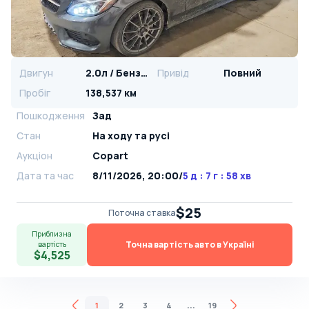
Двигун
2.0л / Бензин
Привід
Повний
Пробіг
138,537 км
Пошкодження
Зад
Стан
На ​​ходу та русі
Аукціон
Copart
Дата та час
8/11/2026, 20:00
/
5 д : 7 г : 58 хв
$25
Поточна ставка
Приблизна
Точна вартість авто в Україні
вартість
$4,525
...
1
2
3
4
19