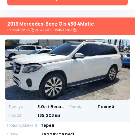
2019 Mercedes-Benz Gls 450 4Matic
Lot
#
68719395
VIN:
4JGDF6EE8KB237040
Двигун
3.0л / Бензин
Привід
Повний
Пробіг
135,203 км
Пошкодження
Перед
Стан
На ​​ходу та русі