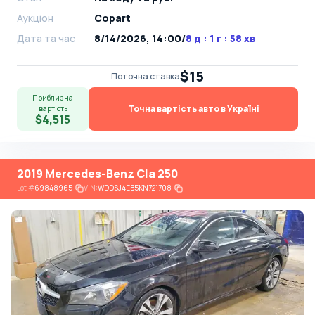
Аукціон
Copart
Дата та час
8/14/2026, 14:00
/
8 д : 1 г : 58 хв
$15
Поточна ставка
Приблизна
Точна вартість авто в Україні
вартість
$4,515
2019 Mercedes-Benz Cla 250
Lot
#
69848965
VIN:
WDDSJ4EB5KN721708