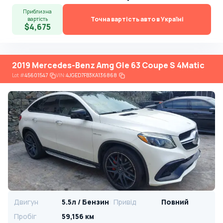
Приблизна
Точна вартість авто в Україні
вартість
$4,675
2019 Mercedes-Benz Amg Gle 63 Coupe S 4Matic
Lot
#
45601547
VIN:
4JGED7FB3KA136868
Двигун
5.5л / Бензин
Привід
Повний
Пробіг
59,156 км