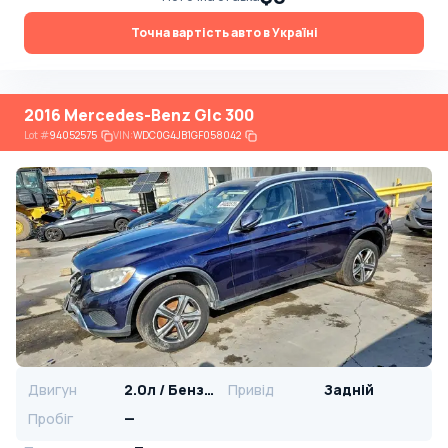
Точна вартість авто в Україні
2016 Mercedes-Benz Glc 300
Lot
#
94052575
VIN:
WDC0G4JB1GF058042
Двигун
2.0л / Бензин
Привід
Задній
Пробіг
—