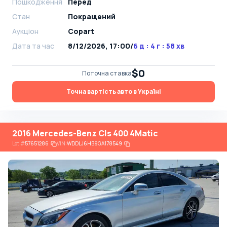
Пошкодження
Перед
Стан
Покращений
Аукціон
Copart
Дата та час
8/12/2026, 17:00
/
6 д : 4 г : 58 хв
$0
Поточна ставка
Точна вартість авто в Україні
2016 Mercedes-Benz Cls 400 4Matic
Lot
#
57651286
VIN:
WDDLJ6HB9GA178549