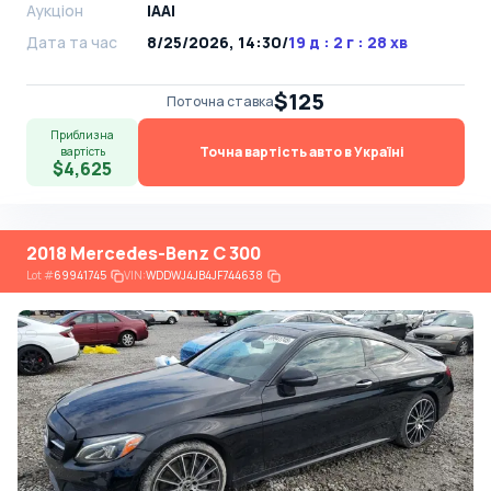
Аукціон
IAAI
Дата та час
8/25/2026, 14:30
/
19 д : 2 г : 28 хв
$125
Поточна ставка
Приблизна
Точна вартість авто в Україні
вартість
$4,625
2018 Mercedes-Benz C 300
Lot
#
69941745
VIN:
WDDWJ4JB4JF744638