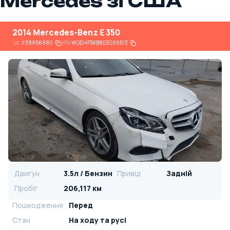
Mercedes зі США
2014 Mercedes-Benz E 350
Lot
#
38856880
VIN:
WDDHF5KB8EB009513
Двигун
3.5л / Бензин
Привід
Задній
Пробіг
206,117 км
Пошкодження
Перед
Стан
На ​​ходу та русі