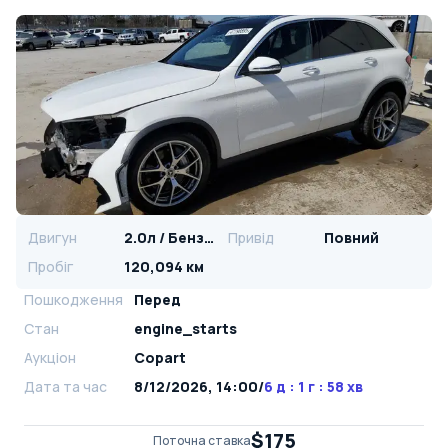
Двигун
2.0л / Бензин
Привід
Повний
Пробіг
120,094 км
Пошкодження
Перед
Стан
engine_starts
Аукціон
Copart
Дата та час
8/12/2026, 14:00
/
6 д : 1 г : 58 хв
$175
Поточна ставка