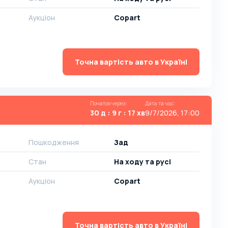
Аукціон
Copart
Точна вартість авто в Україні
Початок через
:
Дата та час
:
30 д : 9 г : 17 хв
9/7/2026, 17:00
Пошкодження
Зад
Стан
На ​​ходу та русі
Аукціон
Copart
Точна вартість авто в Україні