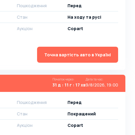
Пошкодження
Перед
Стан
На ​​ходу та русі
Аукціон
Copart
Точна вартість авто в Україні
Початок через
:
Дата та час
:
31 д : 11 г : 17 хв
9/8/2026, 19:00
Пошкодження
Перед
Стан
Покращений
Аукціон
Copart