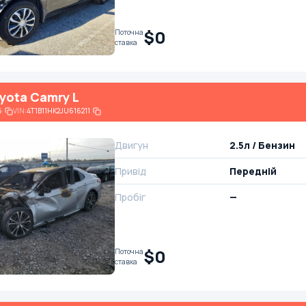
$0
Поточна
ставка
yota Camry L
6
VIN:
4T1B11HK2JU616211
Двигун
2.5л / Бензин
Привід
Передній
Пробіг
—
$0
Поточна
ставка