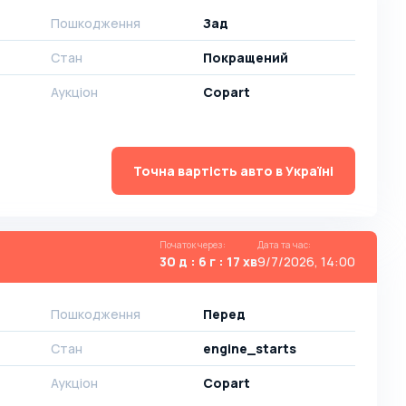
Пошкодження
Зад
Стан
Покращений
Аукціон
Copart
Точна вартість авто в Україні
Початок через
:
Дата та час
:
30 д : 6 г : 17 хв
9/7/2026, 14:00
Пошкодження
Перед
Стан
engine_starts
Аукціон
Copart