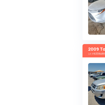
Autobianchi
Avatr
Avtokam
BAIC
Bajaj
Baltijas Dzips
2009 To
Batmobile
Lot
#
6338488
Bentley
Bertone
Bilenkin
Bio auto
Bitter
BMW
Borgward