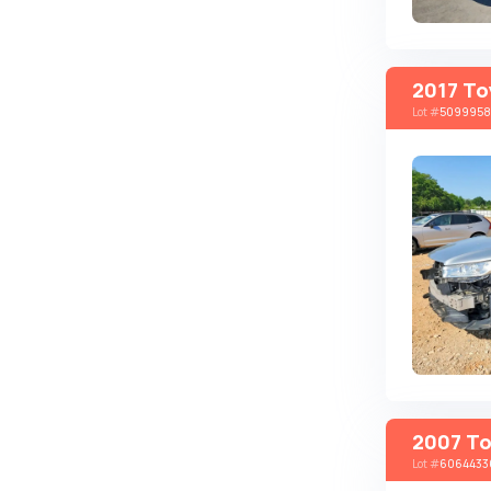
Brabus
Brilliance
2017 To
Bristol
Lot
#
509995
Bronto
Bufori
Bugatti
Buick
BYD
Byvin
Cadillac
Callaway
Carbodies
2007 To
Caterham
Lot
#
6064433
Chana