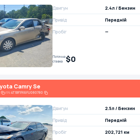
Двигун
2.4л / Бензин
Привід
Передній
Пробіг
—
$0
Поточна
ставка
yota Camry Se
VIN:
4T1BF1FK6FU080780
Двигун
2.5л / Бензин
Привід
Передній
Пробіг
202,721 км