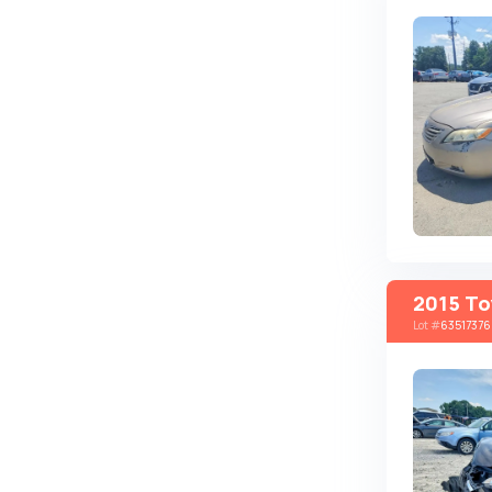
Changan
ChangFeng
Changhe
Chery
CHERYEXEED
Chevrolet
Chrysler
Citroen
2015 To
Cizeta
Lot
#
63517376
Coggiola
Cord
Cupra
Dacia
Dadi