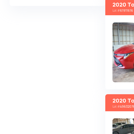
2020 To
Alpina
Lot
#
61911616
Alpine
AMC
AM General
Apal
Ariel
Aro
Asia
Aston Martin
Auburn
2020 To
Audi
Lot
#
4963207
Aurus
Austin
Austin Healey