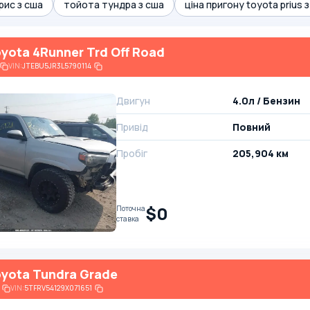
рис з сша
тойота тундра з сша
ціна пригону toyota prius 
yota 4Runner Trd Off Road
VIN:
JTEBU5JR3L5790114
Двигун
4.0л / Бензин
Привід
Повний
Пробіг
205,904 км
$0
Поточна
ставка
yota Tundra Grade
VIN:
5TFRV54129X071651