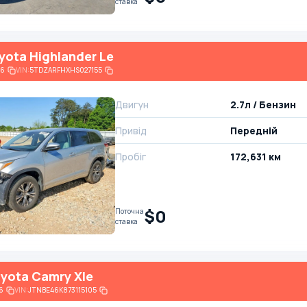
ставка
yota Highlander Le
86
VIN:
5TDZARFHXHS027155
Двигун
2.7л / Бензин
Привід
Передній
Пробіг
172,631 км
$0
Поточна
ставка
yota Camry Xle
6
VIN:
JTNBE46K873115105