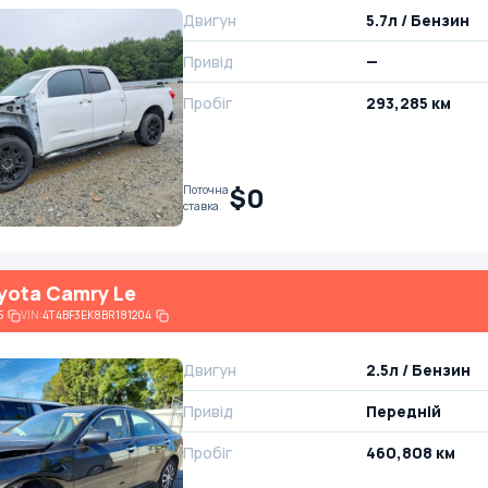
Двигун
5.7л / Бензин
Привід
—
Пробіг
293,285 км
$0
Поточна
ставка
yota Camry Le
5
VIN:
4T4BF3EK8BR181204
Двигун
2.5л / Бензин
Привід
Передній
Пробіг
460,808 км