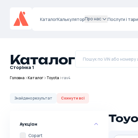
Про нас
Каталог
Калькулятор
Послуги і тар
Каталог
Сторінка
1
Головна
Каталог
Toyota
rav4
Знайдено
результат
Скинути всі
Toyo
Аукціон
Copart