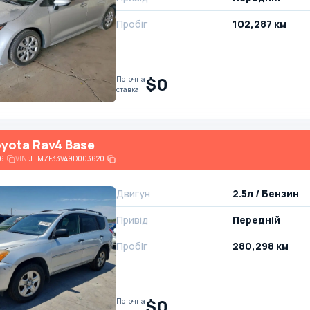
Пробіг
102,287 км
$0
Поточна
ставка
yota Rav4 Base
6
VIN:
JTMZF33V49D003620
Двигун
2.5л / Бензин
Привід
Передній
Пробіг
280,298 км
$0
Поточна