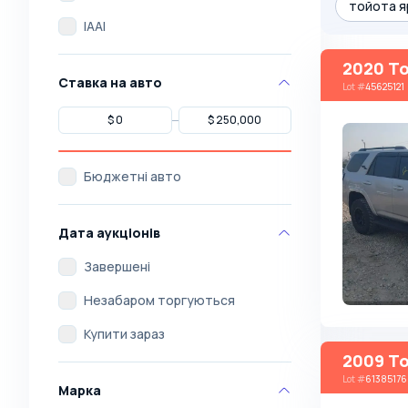
тойота я
IAAI
2020 To
Ставка на авто
Lot
#
45625121
Бюджетні авто
Дата аукціонів
Завершені
Незабаром торгуються
Купити зараз
2009 To
Lot
#
61385176
Марка