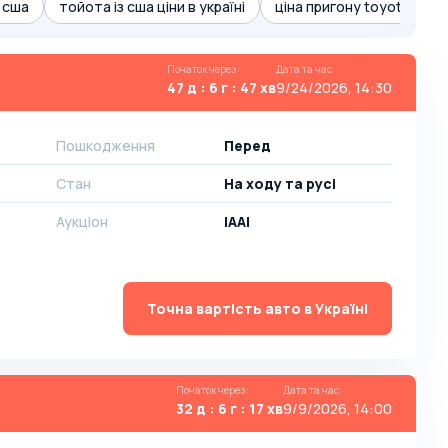
з сша
тойота із сша ціни в україні
ціна пригону toyota crow
Початок через
:
Дата та час
:
47 д : 6 г : 47 хв
9/24/2026, 14:30
Пошкодження
Перед
Стан
На ​​ходу та русі
Аукціон
IAAI
Точна вартість авто в Україні
Початок через
:
Дата та час
:
32 д : 6 г : 17 хв
9/9/2026, 14:00