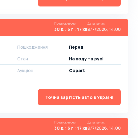
Початок через
:
Дата та час
:
30 д : 6 г : 17 хв
9/7/2026, 14:00
Пошкодження
Перед
Стан
На ​​ходу та русі
Аукціон
Copart
Точна вартість авто в Україні
Початок через
:
Дата та час
:
30 д : 6 г : 17 хв
9/7/2026, 14:00