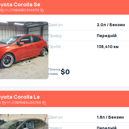
yota Corolla Se
VIN:
JTNB4RBE1L3098710
Двигун
2.0л / Бензин
Привід
Передній
Пробіг
138,410 км
$0
Поточна
ставка
yota Corolla Le
6
VIN:
JTDEPRAE6LJ067166
Двигун
1.8л / Бензин
Привід
Передній