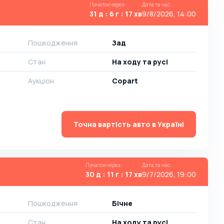
Початок через
:
Дата та час
:
31 д : 6 г : 17 хв
9/8/2026, 14:00
Пошкодження
Зад
Стан
На ​​ходу та русі
Аукціон
Copart
Точна вартість авто в Україні
Початок через
:
Дата та час
:
30 д : 11 г : 17 хв
9/7/2026, 19:00
Пошкодження
Бічне
Стан
На ​​ходу та русі