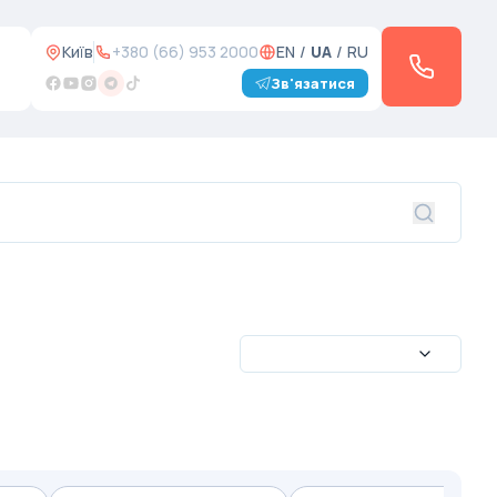
Київ
+380 (66) 953 2000
EN
/
UA
/
RU
Зв'язатися