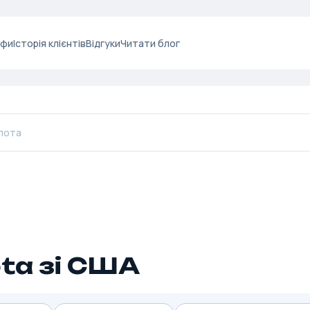
ифи
Історія клієнтів
Відгуки
Читати блог
ta зі США