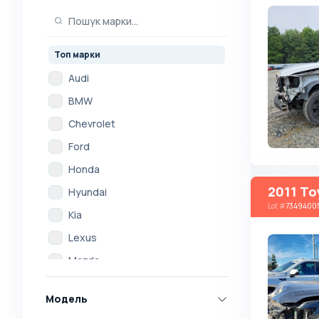
Топ марки
Audi
BMW
Chevrolet
Ford
Honda
2011 To
Hyundai
Lot
#
7349400
Kia
Lexus
Mazda
Mercedes
Модель
Mitsubishi