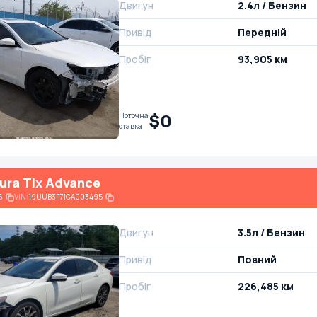
Двигун
2.4л / Бензин
Привід
Передній
Пробіг
93,905 км
$0
Поточна
ставка
ura Tlx Advance
6
VIN:
19UUB3F71GA003495
Двигун
3.5л / Бензин
Привід
Повний
Пробіг
226,485 км