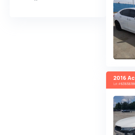
Alpina
Alpine
AMC
AM General
Apal
Ariel
Aro
Asia
2016 Ac
Lot
#
6365618
Aston Martin
Auburn
Audi
Aurus
Austin
Austin Healey