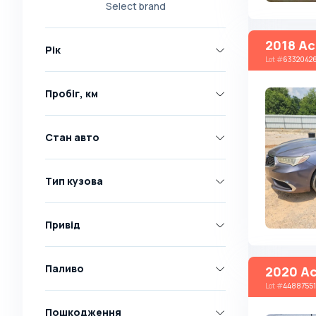
Select brand
Nissan
Opel
2018 Ac
Рік
Peugeot
Lot
#
6332042
Renault
Пробіг, км
Skoda
Toyota
Стан авто
Volkswagen
Volvo
Тип кузова
Всі марки
Abarth
Привід
AC
Acura
Паливо
2020 Ac
Lot
#
44887551
Adler
Пошкодження
Alfa Romeo