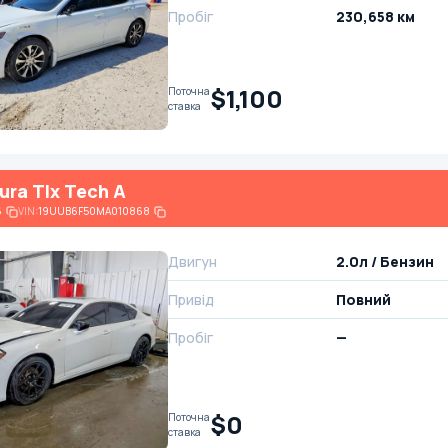
Пробіг
230,658 км
$1,100
Поточна
ставка
ura Tlx Tech A
6
VIN:
19UUB6F50MA010868
Двигун
2.0л / Бензин
Привід
Повний
Пробіг
—
$0
Поточна
ставка