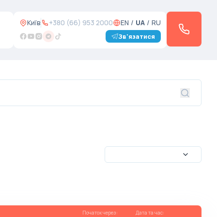
Київ
+380 (66) 953 2000
EN
/
UA
/
RU
Зв'язатися
Початок через
:
Дата та час
: