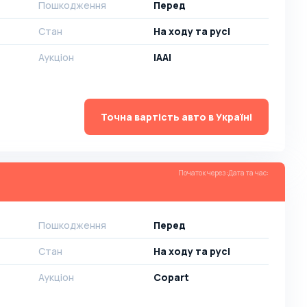
Пошкодження
Перед
Стан
На ​​ходу та русі
Аукціон
IAAI
Точна вартість авто в Україні
Початок через
:
Дата та час
:
Пошкодження
Перед
Стан
На ​​ходу та русі
Аукціон
Copart