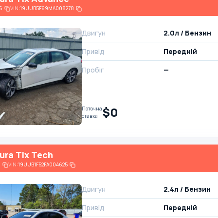
6
VIN:
19UUB5F69MA008278
Двигун
2.0л / Бензин
Привід
Передній
Пробіг
—
$0
Поточна
ставка
ura Tlx Tech
6
VIN:
19UUB1F52FA004625
Двигун
2.4л / Бензин
Привід
Передній