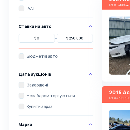
Lot
#
6408047
IAAI
Ставка на авто
Бюджетні авто
Дата аукціонів
Завершені
2015 Ac
Незабаром торгуються
Lot
#
4750815
Купити зараз
Марка