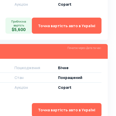
Аукціон
Copart
Приблизна
Точна вартість авто в Україні
вартість
$5,600
Початок через
:
Дата та час
:
Пошкодження
Бічне
Стан
Покращений
Аукціон
Copart
Точна вартість авто в Україні