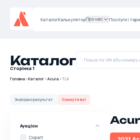
Про нас
Каталог
Калькулятор
Послуги і тар
Каталог
Сторінка
1
Головна
Каталог
Acura
TLX
Знайдено
результат
Скинути всі
Acur
Аукціон
Copart
2021 Ac