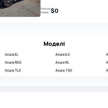
$0
Поточна
ставка
Моделі
Acura
EL
Acura
ILX
A
Acura
RDX
Acura
RL
A
Acura
TLX
Acura
TSX
A