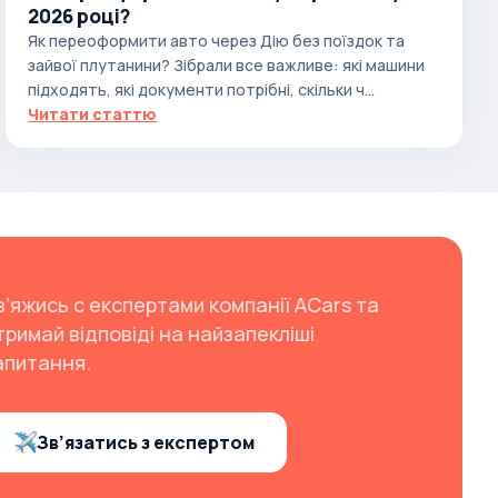
2026 році?
Як переоформити авто через Дію без поїздок та
зайвої плутанини? Зібрали все важливе: які машини
підходять, які документи потрібні, скільки ч...
Читати статтю
в’яжись с експертами компанії ACars та
тримай відповіді на найзапекліші
апитання.
Зв’язатись з експертом