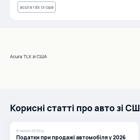
acura rdx із сша
Brabus
Brilliance
Bristol
Bronto
Bufori
Acura TLX зі США
Bugatti
Buick
BYD
Byvin
Cadillac
Корисні статті про авто зі С
Callaway
Carbodies
Caterham
8 липня 2026 р.
Податки при продажі автомобіля у 2026
Chana