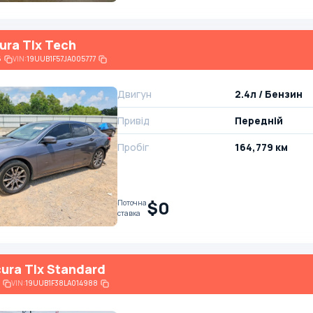
ura Tlx Tech
6
VIN:
19UUB1F57JA005777
Двигун
2.4л / Бензин
Привід
Передній
Пробіг
164,779 км
$0
Поточна
ставка
ura Tlx Standard
VIN:
19UUB1F38LA014988