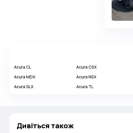
Autobianchi
Avatr
Avtokam
BAIC
Bajaj
Baltijas Dzips
Batmobile
Acura
CL
Acura
CSX
Bentley
Acura
MDX
Acura
NSX
Bertone
Acura
SLX
Acura
TL
Bilenkin
Bio auto
Bitter
BMW
Дивіться також
Borgward