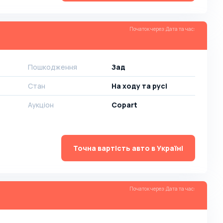
Початок через
:
Дата та час
:
Пошкодження
Зад
Стан
На ​​ходу та русі
Аукціон
Copart
Точна вартість авто в Україні
Початок через
:
Дата та час
: