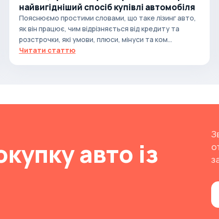
найвигідніший спосіб купівлі автомобіля
Пояснюємо простими словами, що таке лізинг авто,
як він працює, чим відрізняється від кредиту та
розстрочки, які умови, плюси, мінуси та ком...
Читати статтю
З
окупку авто із
о
з