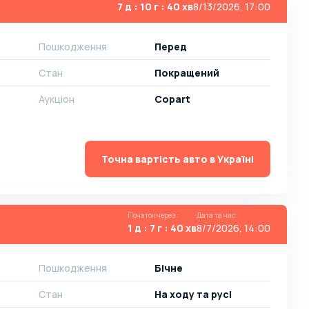
7 д : 10 г : 40 хв
8/13/2026, 17:00
Пошкодження
Перед
Стан
Покращений
Аукціон
Copart
Точна вартість авто в Україні
Початок через
:
Дата та час
:
1 д : 7 г : 40 хв
8/7/2026, 14:00
Пошкодження
Бічне
Стан
На ​​ходу та русі