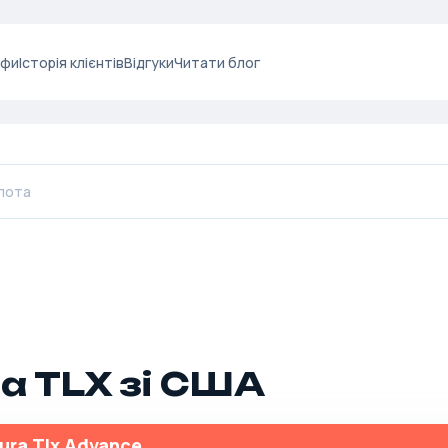
ифи
Історія клієнтів
Відгуки
Читати блог
a TLX зі США
ura Tlx Advance