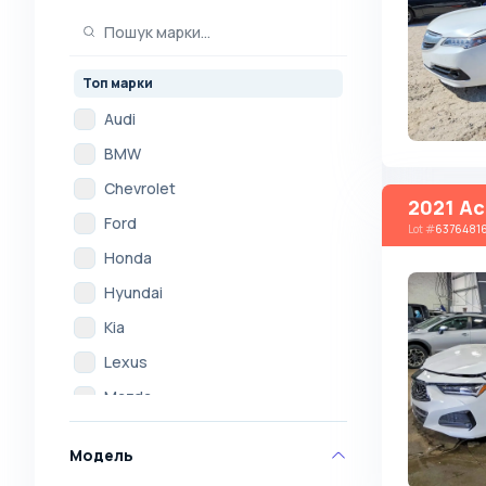
Топ марки
Audi
BMW
Chevrolet
2021 Ac
Ford
Lot
#
6376481
Honda
Hyundai
Kia
Lexus
Mazda
Mercedes
Модель
Mitsubishi