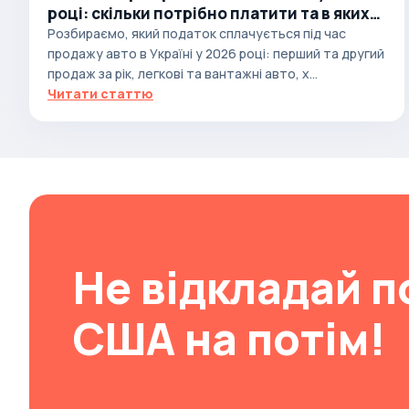
році: скільки потрібно платити та в яких
Changan
випадках
Розбираємо, який податок сплачується під час
продажу авто в Україні у 2026 році: перший та другий
ChangFeng
продаж за рік, легкові та вантажні авто, х...
Changhe
Читати статтю
Chery
CHERYEXEED
Chevrolet
Chrysler
Citroen
Cizeta
Не відкладай п
Coggiola
США на потім!
Cord
Cupra
Dacia
Dadi