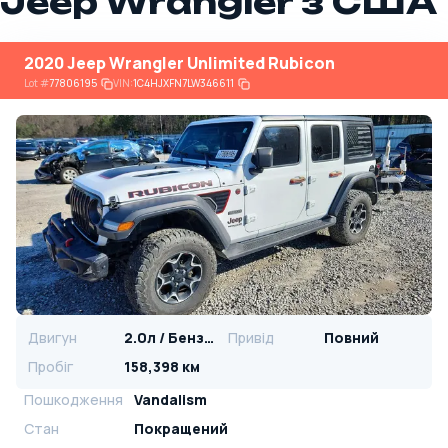
Jeep Wrangler з США
2020 Jeep Wrangler Unlimited Rubicon
Lot
#
77806195
VIN:
1C4HJXFN7LW346611
Двигун
2.0л / Бензин
Привід
Повний
Пробіг
158,398 км
Пошкодження
Vandalism
Стан
Покращений