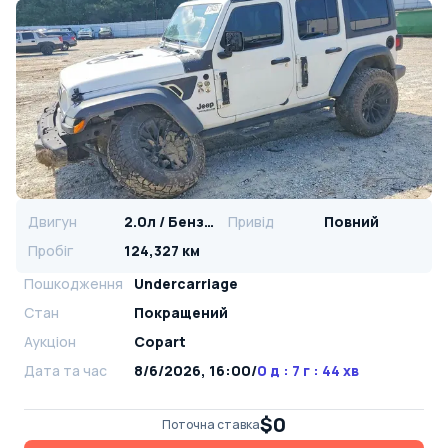
Двигун
2.0л / Бензин
Привід
Повний
Пробіг
124,327 км
Пошкодження
Undercarriage
Стан
Покращений
Аукціон
Copart
Дата та час
8/6/2026, 16:00
/
0 д : 7 г : 44 хв
$0
Поточна ставка