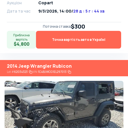
Аукціон
Copart
Дата та час
9/3/2026, 14:00
/
28 д : 5 г : 44 хв
$300
Поточна ставка
Приблизна
Точна вартість авто в Україні
вартість
$4,800
2014 Jeep Wrangler Rubicon
Lot
#
62034323
VIN:
1C4BJWCG1EL297013