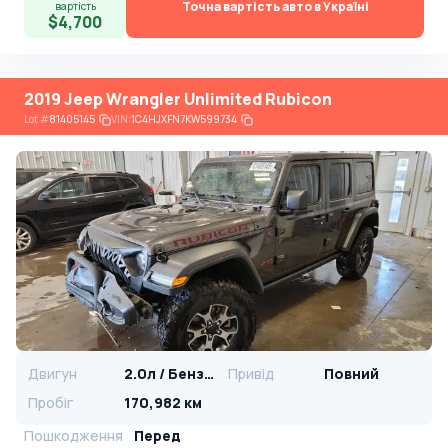
Точна вартість авто в Україні
вартість
$4,700
2019 Jeep Wrangler Unlimited Rubicon
Lot
#
81405145
VIN:
1C4HJXFN7KW599734
Двигун
2.0л / Бензин
Привід
Повний
Пробіг
170,982 км
Пошкодження
Перед