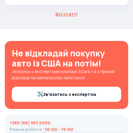
Всі статті
Не відкладай покупку
авто із США на потім!
Зв’яжись с експертами компанії ACars та отримай
відповіді на найзапекліші запитання.
Зв’язатись з експертом
+380 (66) 953 2000
Режим роботи
:
10:00 - 19:00