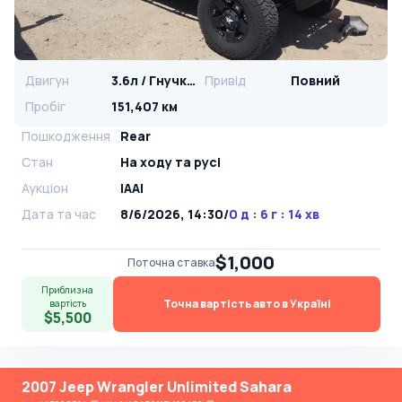
Двигун
3.6л / Гнучке паливо
Привід
Повний
Пробіг
151,407 км
Пошкодження
Rear
Стан
На ​​ходу та русі
Аукціон
IAAI
Дата та час
8/6/2026, 14:30
/
0 д : 6 г : 14 хв
$1,000
Поточна ставка
Приблизна
Точна вартість авто в Україні
вартість
$5,500
2007 Jeep Wrangler Unlimited Sahara