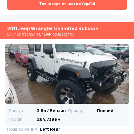
Точна вартість авто в Україні
2011 Jeep Wrangler Unlimited Rubicon
Lot
#
45617755
VIN:
1J4BA6H10BL536027
Двигун
3.8л / Бензин
Привід
Повний
Пробіг
264,739 км
Пошкодження
Left Rear