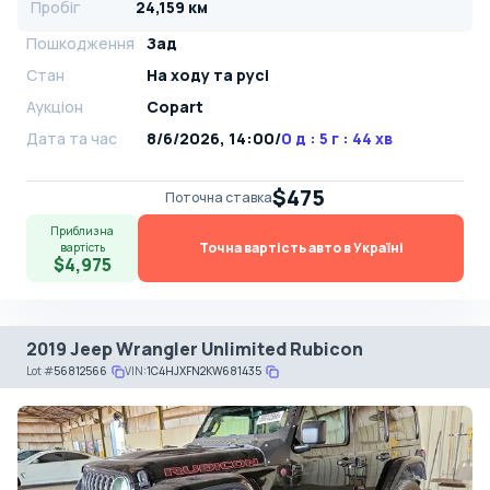
Пробіг
24,159 км
Пошкодження
Зад
Стан
На ​​ходу та русі
Аукціон
Copart
Дата та час
8/6/2026, 14:00
/
0 д : 5 г : 44 хв
$475
Поточна ставка
Приблизна
Точна вартість авто в Україні
вартість
$4,975
2019 Jeep Wrangler Unlimited Rubicon
Lot
#
56812566
VIN:
1C4HJXFN2KW681435