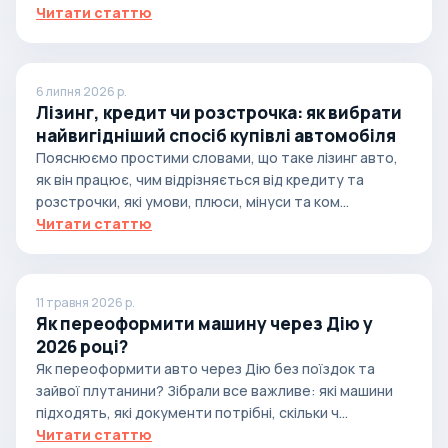
Читати статтю
6 липня 2026 р.
Лізинг, кредит чи розстрочка: як вибрати
найвигідніший спосіб купівлі автомобіля
Пояснюємо простими словами, що таке лізинг авто,
як він працює, чим відрізняється від кредиту та
розстрочки, які умови, плюси, мінуси та ком...
Читати статтю
11 травня 2026 р.
Як переоформити машину через Дію у
2026 році?
Як переоформити авто через Дію без поїздок та
зайвої плутанини? Зібрали все важливе: які машини
підходять, які документи потрібні, скільки ч...
Читати статтю