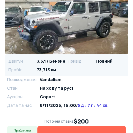
Двигун
3.6л / Бензин
Привід
Повний
Пробіг
73,713 км
Пошкодження
Vandalism
Стан
На ​​ходу та русі
Аукціон
Copart
Дата та час
8/11/2026, 16:00
/
5 д : 7 г : 44 хв
$200
Поточна ставка
Приблизна