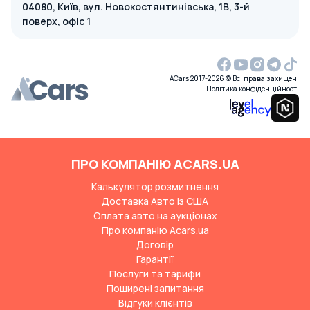
04080, Київ, вул. Новокостянтинівська, 1В, 3-й
поверх, офіс 1
ACars 2017-2026 © Всі права захищені
Політика конфіденційності
ПРО КОМПАНІЮ ACARS.UA
Калькулятор розмитнення
Доставка Авто із США
Оплата авто на аукціонах
Про компанію Acars.ua
Договір
Гарантії
Послуги та тарифи
Поширені запитання
Відгуки клієнтів