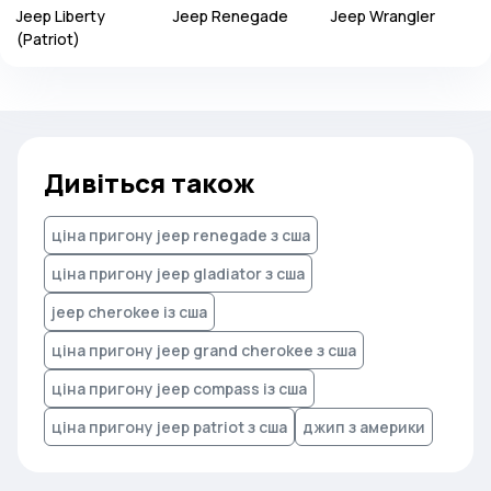
Jeep
Liberty
Jeep
Renegade
Jeep
Wrangler
(Patriot)
Дивіться також
ціна пригону jeep renegade з сша
ціна пригону jeep gladiator з сша
jeep cherokee із сша
ціна пригону jeep grand cherokee з сша
ціна пригону jeep compass із сша
ціна пригону jeep patriot з сша
джип з америки