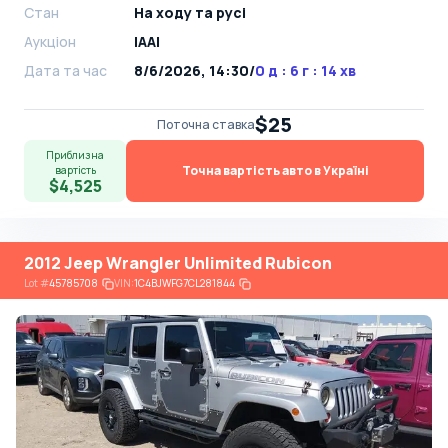
Стан
На ​​ходу та русі
Аукціон
IAAI
Дата та час
8/6/2026, 14:30
/
0 д : 6 г : 14 хв
$25
Поточна ставка
Приблизна
Точна вартість авто в Україні
вартість
$4,525
2012 Jeep Wrangler Unlimited Rubicon
Lot
#
45785708
VIN:
1C4BJWFG7CL281844