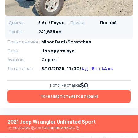
Двигун
3.6л / Гнучке паливо
Привід
Повний
Пробіг
241,685 км
Пошкодження
Minor Dent/Scratches
Стан
На ​​ходу та русі
Аукціон
Copart
Дата та час
8/10/2026, 17:00
/
4 д : 8 г : 44 хв
$0
Поточна ставка
Точна вартість авто в Україні
2021 Jeep Wrangler Unlimited Sport
Lot
#
57364526
VIN:
1C4HJXDN1MW753635