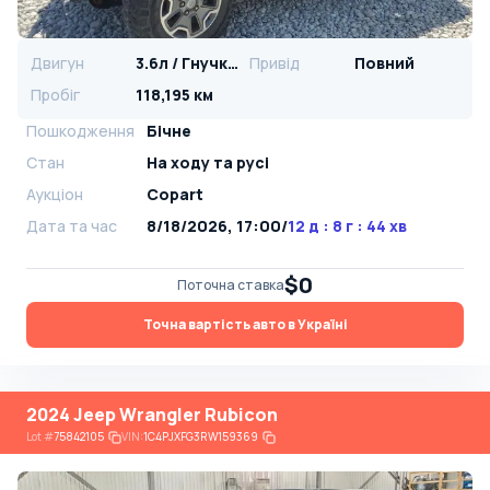
Двигун
3.6л / Гнучке паливо
Привід
Повний
Пробіг
118,195 км
Пошкодження
Бічне
Стан
На ​​ходу та русі
Аукціон
Copart
Дата та час
8/18/2026, 17:00
/
12 д : 8 г : 44 хв
$0
Поточна ставка
Точна вартість авто в Україні
2024 Jeep Wrangler Rubicon
Lot
#
75842105
VIN:
1C4PJXFG3RW159369