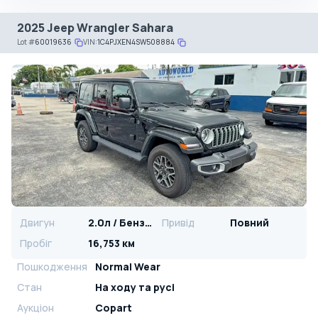
2025 Jeep Wrangler Sahara
Lot
#
60019636
VIN:
1C4PJXEN4SW508884
Двигун
2.0л / Бензин
Привід
Повний
Пробіг
16,753 км
Пошкодження
Normal Wear
Стан
На ​​ходу та русі
Аукціон
Copart