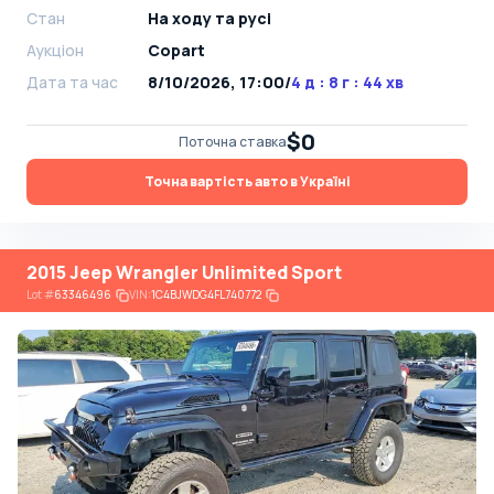
Стан
На ​​ходу та русі
Аукціон
Copart
Дата та час
8/10/2026, 17:00
/
4 д : 8 г : 44 хв
$0
Поточна ставка
Точна вартість авто в Україні
2015 Jeep Wrangler Unlimited Sport
Lot
#
63346496
VIN:
1C4BJWDG4FL740772