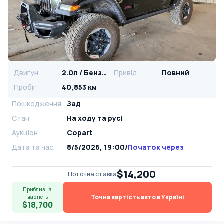
Двигун
2.0л / Бензин
Привід
Повний
Пробіг
40,853 км
Пошкодження
Зад
Стан
На ​​ходу та русі
Аукціон
Copart
Дата та час
8/5/2026, 19:00
/
Початок через
$14,200
Поточна ставка
Приблизна
Точна вартість авто в Україні
вартість
$18,700