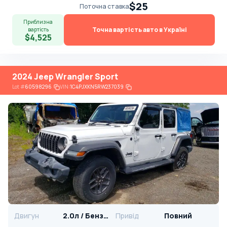
$25
Поточна ставка
Приблизна
Точна вартість авто в Україні
вартість
$4,525
2024 Jeep Wrangler Sport
Lot
#
60598296
VIN:
1C4PJXKN5RW237039
Двигун
2.0л / Бензин
Привід
Повний