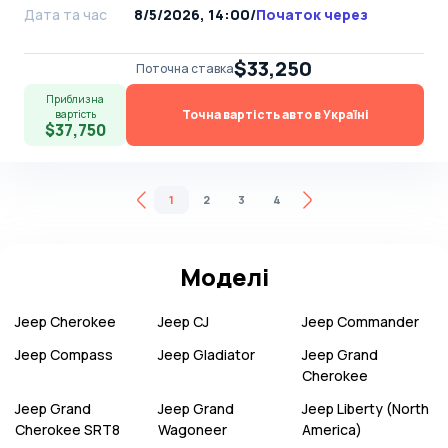
Дата та час
8/5/2026, 14:00
/
Початок через
$33,250
Поточна ставка
Приблизна
Точна вартість авто в Україні
вартість
$37,750
1
2
3
4
Моделі
Jeep
Cherokee
Jeep
CJ
Jeep
Commander
Jeep
Compass
Jeep
Gladiator
Jeep
Grand
Cherokee
Jeep
Grand
Jeep
Grand
Jeep
Liberty (North
Cherokee SRT8
Wagoneer
America)