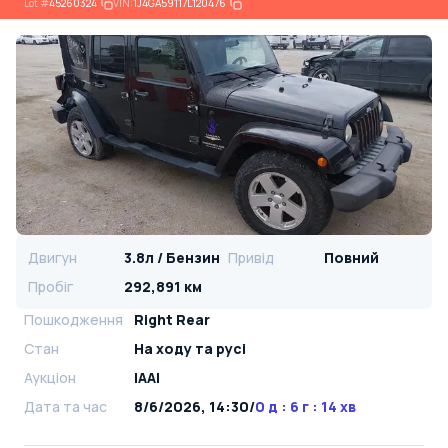
Lot
#
45260324
VIN:
1J4GA59117L120476
Двигун
3.8л / Бензин
Привід
Повний
Пробіг
292,891 км
Пошкодження
Right Rear
Стан
На ​​ходу та русі
Аукціон
IAAI
Дата та час
8/6/2026, 14:30
/
0 д : 6 г : 14 хв