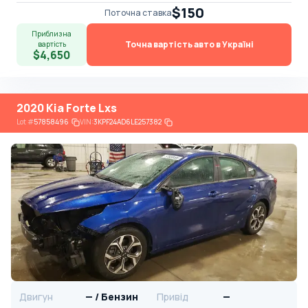
$150
Поточна ставка
Приблизна
Точна вартість авто в Україні
вартість
$4,650
2020 Kia Forte Lxs
Lot
#
57858496
VIN:
3KPF24AD6LE257382
Двигун
— / Бензин
Привід
—