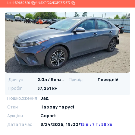
Lot
#
52980826
VIN:
3KPF24ADXPE572577
Двигун
2.0л / Бензин
Привід
Передній
Пробіг
37,261 км
Пошкодження
Зад
Стан
На ​​ходу та русі
Аукціон
Copart
Дата та час
8/24/2026, 19:00
/
15 д : 7 г : 58 хв