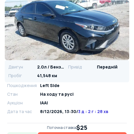
Двигун
2.0л / Бензин
Привід
Передній
Пробіг
41,548 км
Пошкодження
Left Side
Стан
На ​​ходу та русі
Аукціон
IAAI
Дата та час
8/12/2026, 13:30
/
3 д : 2 г : 28 хв
$25
Поточна ставка