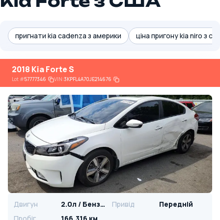
Kia Forte з США
пригнати kia cadenza з америки
ціна пригону kia niro з сш
2018 Kia Forte S
Lot
#
57777346
VIN:
3KPFL4A70JE214676
Двигун
2.0л / Бензин
Привід
Передній
Пробіг
166,316 км