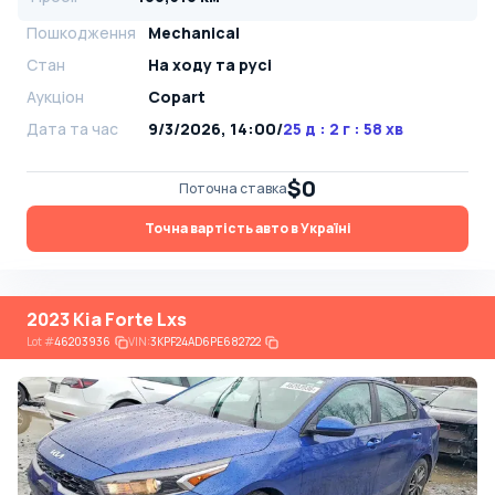
Пошкодження
Mechanical
Стан
На ​​ходу та русі
Аукціон
Copart
Дата та час
9/3/2026, 14:00
/
25 д : 2 г : 58 хв
$0
Поточна ставка
Точна вартість авто в Україні
2023 Kia Forte Lxs
Lot
#
46203936
VIN:
3KPF24AD6PE682722