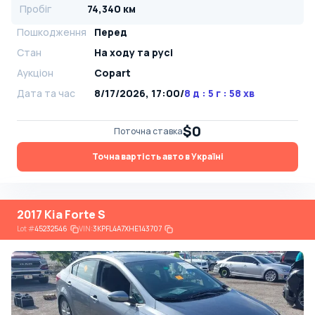
Пробіг
74,340 км
Пошкодження
Перед
Стан
На ​​ходу та русі
Аукціон
Copart
Дата та час
8/17/2026, 17:00
/
8 д : 5 г : 58 хв
$0
Поточна ставка
Точна вартість авто в Україні
2017 Kia Forte S
Lot
#
45232546
VIN:
3KPFL4A7XHE143707