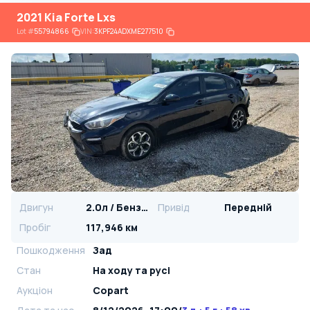
2021 Kia Forte Lxs
Lot
#
55794866
VIN:
3KPF24ADXME277510
Двигун
2.0л / Бензин
Привід
Передній
Пробіг
117,946 км
Пошкодження
Зад
Стан
На ​​ходу та русі
Аукціон
Copart