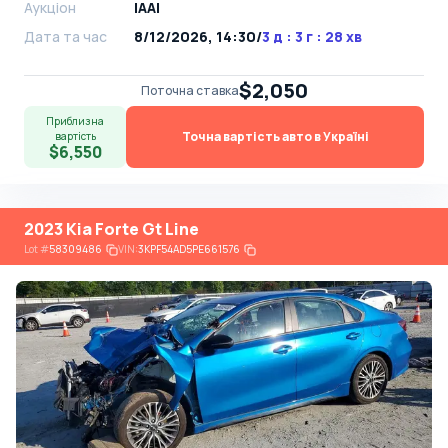
Аукціон
IAAI
Дата та час
8/12/2026, 14:30
/
3 д : 3 г : 28 хв
$2,050
Поточна ставка
Приблизна
Точна вартість авто в Україні
вартість
$6,550
2023 Kia Forte Gt Line
Lot
#
58309486
VIN:
3KPF54AD5PE661576