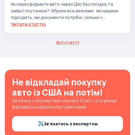
Як переоформити авто через Дію без поїздок та
зайвої плутанини? Зібрали все важливе: які машини
підходять, які документи потрібні, скільки ч...
Читати статтю
Всі статті
Не відкладай покупку
авто із США на потім!
Зв’яжись с експертами компанії ACars та отримай
відповіді на найзапекліші запитання.
Зв’язатись з експертом