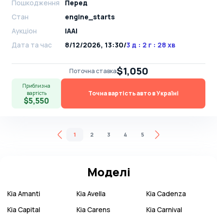
Пошкодження
Перед
Стан
engine_starts
Аукціон
IAAI
Дата та час
8/12/2026, 13:30
/
3 д : 2 г : 28 хв
$1,050
Поточна ставка
Приблизна
Точна вартість авто в Україні
вартість
$5,550
1
2
3
4
5
Моделі
Kia
Amanti
Kia
Avella
Kia
Cadenza
Kia
Capital
Kia
Carens
Kia
Carnival