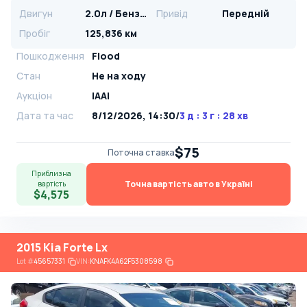
Двигун
2.0л / Бензин
Привід
Передній
Пробіг
125,836 км
Пошкодження
Flood
Стан
Не на ходу
Аукціон
IAAI
Дата та час
8/12/2026, 14:30
/
3 д : 3 г : 28 хв
$75
Поточна ставка
Приблизна
Точна вартість авто в Україні
вартість
$4,575
2015 Kia Forte Lx
Lot
#
45657331
VIN:
KNAFK4A62F5308598