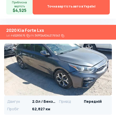
Приблизна
Точна вартість авто в Україні
вартість
$4,525
2020 Kia Forte Lxs
Lot
#
45285676
VIN:
3KPF24AD4LE176543
Двигун
2.0л / Бензин
Привід
Передній
Пробіг
62,827 км