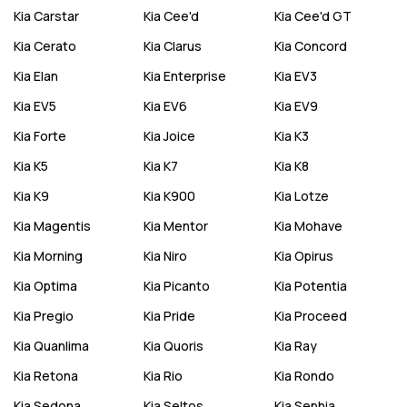
Kia
Carstar
Kia
Cee'd
Kia
Cee'd GT
Kia
Cerato
Kia
Clarus
Kia
Concord
Kia
Elan
Kia
Enterprise
Kia
EV3
Kia
EV5
Kia
EV6
Kia
EV9
Kia
Forte
Kia
Joice
Kia
K3
Kia
K5
Kia
K7
Kia
K8
Kia
K9
Kia
K900
Kia
Lotze
Kia
Magentis
Kia
Mentor
Kia
Mohave
Kia
Morning
Kia
Niro
Kia
Opirus
Kia
Optima
Kia
Picanto
Kia
Potentia
Kia
Pregio
Kia
Pride
Kia
Proceed
Kia
Quanlima
Kia
Quoris
Kia
Ray
Kia
Retona
Kia
Rio
Kia
Rondo
Kia
Sedona
Kia
Seltos
Kia
Sephia