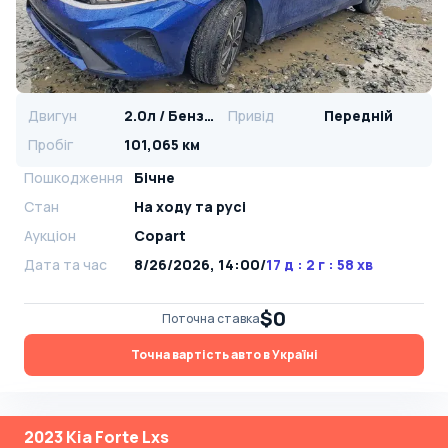
Двигун
2.0л / Бензин
Привід
Передній
Пробіг
101,065 км
Пошкодження
Бічне
Стан
На ​​ходу та русі
Аукціон
Copart
Дата та час
8/26/2026, 14:00
/
17 д : 2 г : 58 хв
$0
Поточна ставка
Точна вартість авто в Україні
2023 Kia Forte Lxs