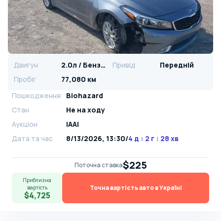
Двигун
2.0л / Бензин
Привід
Передній
Пробіг
77,080 км
Пошкодження
Biohazard
Стан
Не на ходу
Аукціон
IAAI
Дата та час
8/13/2026, 13:30
/
4 д : 2 г : 28 хв
$225
Поточна ставка
Приблизна
Точна вартість авто в Україні
вартість
$4,725