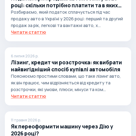
році: скільки потрібно платити та в яких
випадках
Розбираємо, який податок сплачується під час
продажу авто в Україні у 2026 році: перший та другий
продаж за рік, легкові та вантажні авто, х...
Читати статтю
6 липня 2026 р.
Лізинг, кредит чи розстрочка: як вибрати
найвигідніший спосіб купівлі автомобіля
Пояснюємо простими словами, що таке лізинг авто,
як він працює, чим відрізняється від кредиту та
розстрочки, які умови, плюси, мінуси та ком...
Читати статтю
11 травня 2026 р.
Як переоформити машину через Дію у
2026 році?