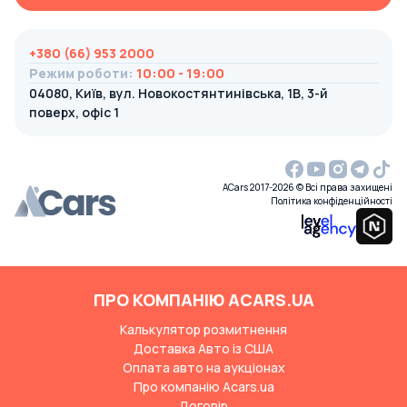
+380 (66) 953 2000
Режим роботи
:
10:00 - 19:00
04080, Київ, вул. Новокостянтинівська, 1В, 3-й
поверх, офіс 1
ACars 2017-2026 © Всі права захищені
Політика конфіденційності
ПРО КОМПАНІЮ ACARS.UA
Калькулятор розмитнення
Доставка Авто із США
Оплата авто на аукціонах
Про компанію Acars.ua
Договір