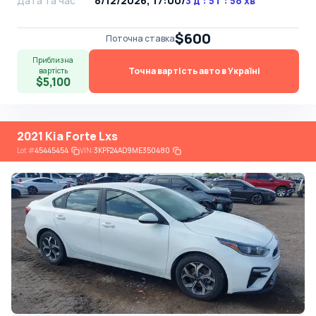
Дата та час
8/12/2026, 17:00
/
3 д : 5 г : 58 хв
$600
Поточна ставка
Приблизна
Точна вартість авто в Україні
вартість
$5,100
2021 Kia Forte Lxs
Lot
#
45445454
VIN:
3KPF24AD9ME350480