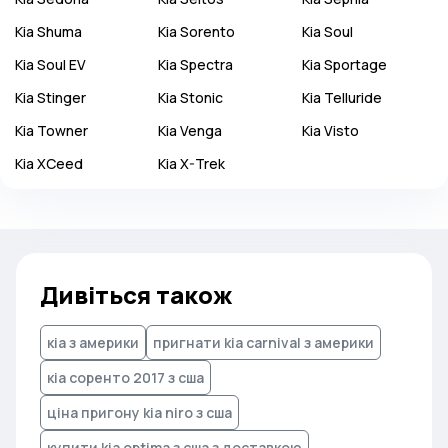
Kia
Shuma
Kia
Sorento
Kia
Soul
Kia
Soul EV
Kia
Spectra
Kia
Sportage
Kia
Stinger
Kia
Stonic
Kia
Telluride
Kia
Towner
Kia
Venga
Kia
Visto
Kia
XCeed
Kia
X-Trek
Дивіться також
кіа з америки
пригнати kia carnival з америки
кіа соренто 2017 з сша
ціна пригону kia niro з сша
купити kia optima з сша з доставкою