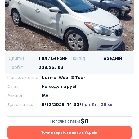
Двигун
1.8л / Бензин
Привід
Передній
Пробіг
209,265 км
Пошкодження
Normal Wear & Tear
Стан
На ​​ходу та русі
Аукціон
IAAI
Дата та час
8/12/2026, 14:30
/
3 д : 3 г : 28 хв
$0
Поточна ставка
Точна вартість авто в Україні