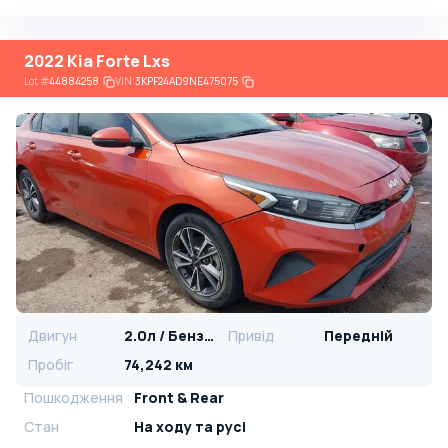
2022 Kia Forte Lxs
Lot
#
44884258
VIN:
3KPF24AD9NE475075
Двигун
2.0л / Бензин
Привід
Передній
Пробіг
74,242 км
Пошкодження
Front & Rear
Стан
На ​​ходу та русі