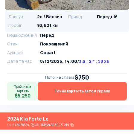
Двигун
2л / Бензин
Привід
Передній
Пробіг
93,601 км
Пошкодження
Перед
Стан
Покращений
Аукціон
Copart
Дата та час
8/12/2026, 14:00
/
3 д : 2 г : 58 хв
$750
Поточна ставка
Приблизна
Точна вартість авто в Україні
вартість
$5,250
2024 Kia Forte Lx
Lot
#
45078394
VIN:
3KPF24AD8RE711219