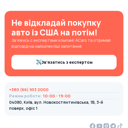
Не відкладай покупку
авто із США на потім!
Зв’яжись с експертами компанії ACars та отримай
відповіді на найзапекліші запитання.
Зв’язатись з експертом
+380 (66) 953 2000
Режим роботи
:
10:00 - 19:00
04080, Київ, вул. Новокостянтинівська, 1В, 3-й
поверх, офіс 1