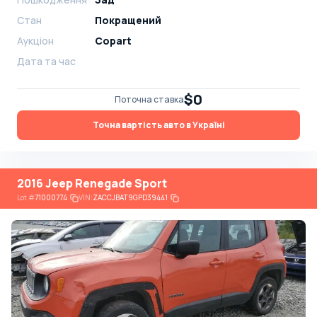
Стан
Покращений
Аукціон
Copart
Дата та час
$0
Поточна ставка
Точна вартість авто в Україні
2016 Jeep Renegade Sport
Lot
#
71000774
VIN:
ZACCJBAT9GPD39441