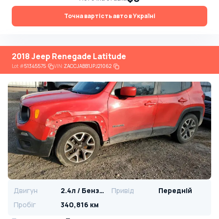
Точна вартість авто в Україні
2018 Jeep Renegade Latitude
Lot
#
51345575
VIN:
ZACCJABB1JPJ21062
Двигун
2.4л / Бензин
Привід
Передній
Пробіг
340,816 км