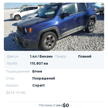
Двигун
1.4л / Бензин
Привід
Повний
Пробіг
115,807 км
Пошкодження
Бічне
Стан
Покращений
Аукціон
Copart
Дата та час
$0
Поточна ставка