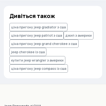
Дивіться також
ціна пригону jeep gladiator з сша
ціна пригону jeep patriot з сша
джип з америки
ціна пригону jeep grand cherokee з сша
jeep cherokee із сша
купити jeep wrangler з америки
ціна пригону jeep compass із сша
Jeep Renegade зі США