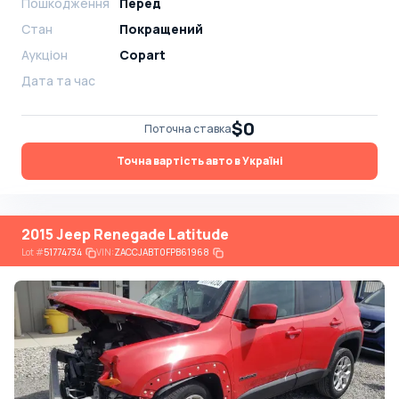
Пошкодження
Перед
Стан
Покращений
Аукціон
Copart
Дата та час
$0
Поточна ставка
Точна вартість авто в Україні
2015 Jeep Renegade Latitude
Lot
#
51774734
VIN:
ZACCJABT0FPB61968