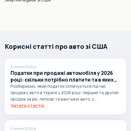
Корисні статті про авто зі США
8 липня 2026 р.
Податки при продажі автомобіля у 2026
році: скільки потрібно платити та в яких
випадках
Розбираємо, який податок сплачується під час
продажу авто в Україні у 2026 році: перший та другий
продаж за рік, легкові та вантажні авто, х...
Читати статтю
6 липня 2026 р.