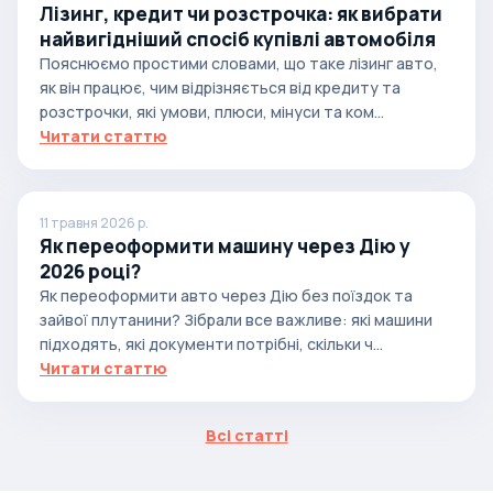
Лізинг, кредит чи розстрочка: як вибрати
найвигідніший спосіб купівлі автомобіля
Пояснюємо простими словами, що таке лізинг авто,
як він працює, чим відрізняється від кредиту та
розстрочки, які умови, плюси, мінуси та ком...
Читати статтю
11 травня 2026 р.
Як переоформити машину через Дію у
2026 році?
Як переоформити авто через Дію без поїздок та
зайвої плутанини? Зібрали все важливе: які машини
підходять, які документи потрібні, скільки ч...
Читати статтю
Всі статті