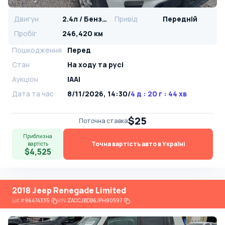
Двигун
2.4л / Бензин
Привід
Передній
Пробіг
246,420 км
Пошкодження
Перед
Стан
На ​​ходу та русі
Аукціон
IAAI
Дата та час
8/11/2026, 14:30
/
4 д : 20 г : 44 хв
$25
Поточна ставка
Приблизна
Точна вартість авто в Україні
вартість
$4,525
2018 Jeep Renegade Limited
Lot
#
96474335
VIN:
ZACCJBDB6JPH80597