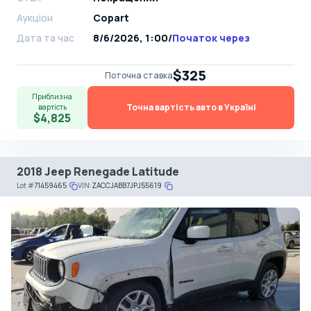
Аукціон
Copart
Дата та час
8/6/2026, 1:00
/
Початок через
$325
Поточна ставка
Приблизна
Точна вартість авто в Україні
вартість
$4,825
2018 Jeep Renegade Latitude
Lot
#
71459465
VIN:
ZACCJABB7JPJ55619