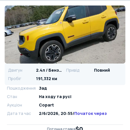
Двигун
2.4л / Бензин
Привід
Повний
Пробіг
191,332 км
Пошкодження
Зад
Стан
На ​​ходу та русі
Аукціон
Copart
Дата та час
2/6/2026, 20:55
/
Початок через
$0
Поточна ставка