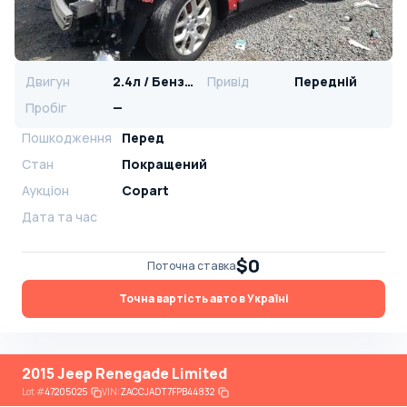
Двигун
2.4л / Бензин
Привід
Передній
Пробіг
—
Пошкодження
Перед
Стан
Покращений
Аукціон
Copart
Дата та час
$0
Поточна ставка
Точна вартість авто в Україні
2015 Jeep Renegade Limited
Lot
#
47205025
VIN:
ZACCJADT7FPB44832