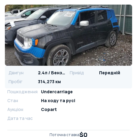
Двигун
2.4л / Бензин
Привід
Передній
Пробіг
314,273 км
Пошкодження
Undercarriage
Стан
На ​​ходу та русі
Аукціон
Copart
Дата та час
$0
Поточна ставка