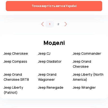
Точна вартість авто в Україні
1
2
Моделі
Jeep
Cherokee
Jeep
CJ
Jeep
Commander
Jeep
Compass
Jeep
Gladiator
Jeep
Grand
Cherokee
Jeep
Grand
Jeep
Grand
Jeep
Liberty (North
Cherokee SRT8
Wagoneer
America)
Jeep
Liberty
Jeep
Renegade
Jeep
Wrangler
(Patriot)