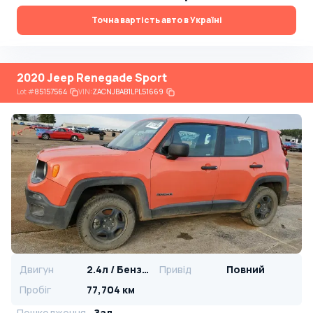
Точна вартість авто в Україні
2020 Jeep Renegade Sport
Lot
#
85157564
VIN:
ZACNJBAB1LPL51669
Двигун
2.4л / Бензин
Привід
Повний
Пробіг
77,704 км
Пошкодження
Зад