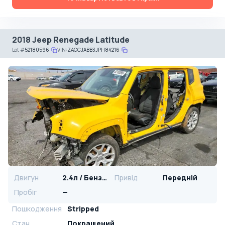
2018 Jeep Renegade Latitude
Lot
#
52180596
VIN:
ZACCJABB3JPH84216
Двигун
2.4л / Бензин
Привід
Передній
Пробіг
—
Пошкодження
Stripped
Стан
Покращений