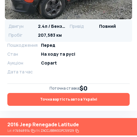
Двигун
2.4л / Бензин
Привід
Повний
Пробіг
207,583 км
Пошкодження
Перед
Стан
На ​​ходу та русі
Аукціон
Copart
Дата та час
$0
Поточна ставка
Точна вартість авто в Україні
2016 Jeep Renegade Latitude
Lot
#
74948914
VIN:
ZACCJBBW0GPC59129