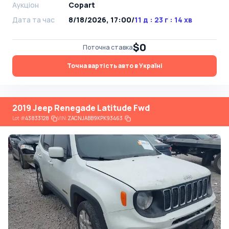
Аукціон
Copart
Дата та час
8/18/2026, 17:00
/
11 д : 23 г : 14 хв
$0
Поточна ставка
Точна вартість авто в Україні
2019 Jeep Renegade Latitude Fwd
Lot
#
43833128
VIN:
ZACNJABB9KPK93463