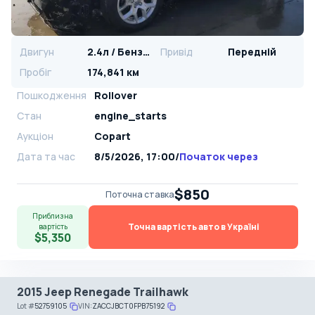
Двигун
2.4л / Бензин
Привід
Передній
Пробіг
174,841 км
Пошкодження
Rollover
Стан
engine_starts
Аукціон
Copart
Дата та час
8/5/2026, 17:00
/
Початок через
$850
Поточна ставка
Приблизна
Точна вартість авто в Україні
вартість
$5,350
2015 Jeep Renegade Trailhawk
Lot
#
52759105
VIN:
ZACCJBCT0FPB75192