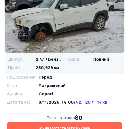
Двигун
2.4л / Бензин
Привід
Повний
Пробіг
280,929 км
Пошкодження
Перед
Стан
Покращений
Аукціон
Copart
Дата та час
8/11/2026, 14:00
/
4 д : 20 г : 14 хв
$0
Поточна ставка
Точна вартість авто в Україні