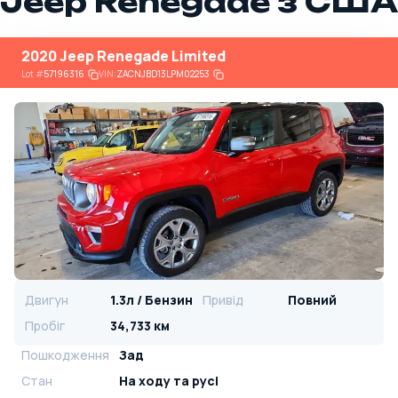
Jeep Renegade з США
2020 Jeep Renegade Limited
Lot
#
57196316
VIN:
ZACNJBD13LPM02253
Двигун
1.3л / Бензин
Привід
Повний
Пробіг
34,733 км
Пошкодження
Зад
Стан
На ​​ходу та русі