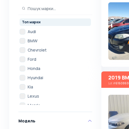
Топ марки
Audi
BMW
Chevrolet
Ford
Honda
2019 B
Hyundai
Lot
#
6160869
Kia
Lexus
Mazda
Mercedes
Модель
Mitsubishi