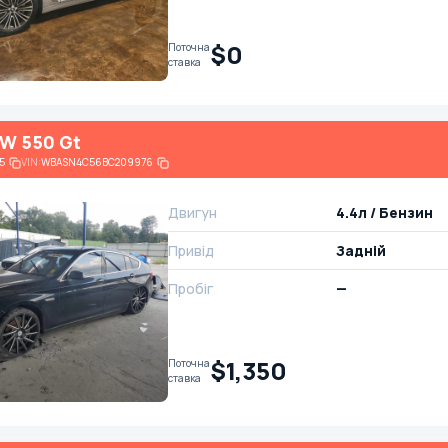
$0
Поточна
ставка
W 550 Gt
5
VIN:
WBASN4C56BC209976
Двигун
4.4л / Бензин
Привід
Задній
Пробіг
—
$1,350
Поточна
ставка