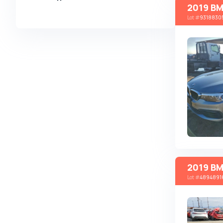
2019 BM
Alpina
Lot
#
9318830
Alpine
AMC
AM General
Apal
Ariel
Aro
Asia
Aston Martin
Auburn
2019 B
Audi
Lot
#
4894891
Aurus
Austin
Austin Healey