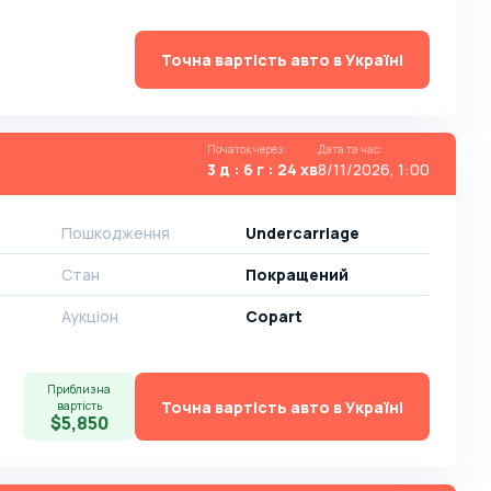
Точна вартість авто в Україні
Початок через
:
Дата та час
:
3 д : 6 г : 24 хв
8/11/2026, 1:00
Пошкодження
Undercarriage
Стан
Покращений
Аукціон
Copart
Приблизна
Точна вартість авто в Україні
вартість
$5,850