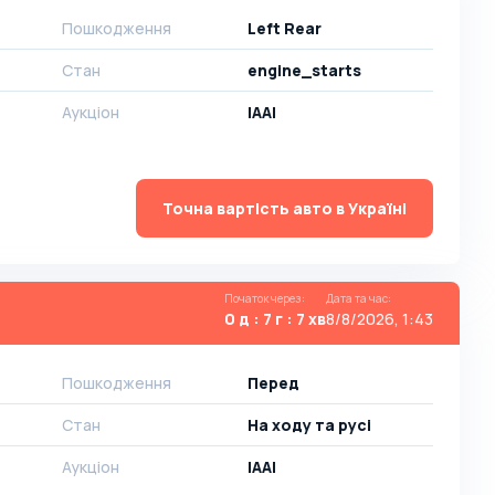
Пошкодження
Left Rear
Стан
engine_starts
Аукціон
IAAI
Точна вартість авто в Україні
Початок через
:
Дата та час
:
0 д : 7 г : 7 хв
8/8/2026, 1:43
Пошкодження
Перед
Стан
На ​​ходу та русі
Аукціон
IAAI