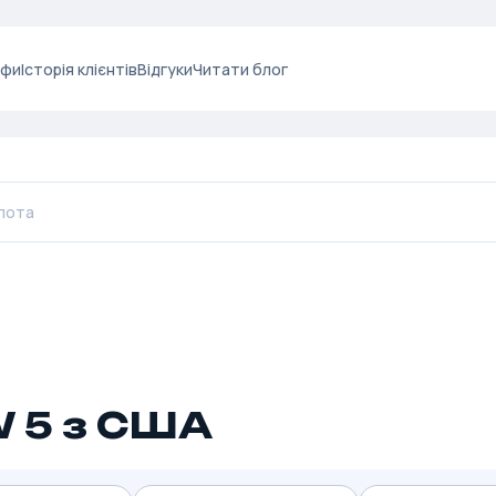
ифи
Історія клієнтів
Відгуки
Читати блог
 5 з США