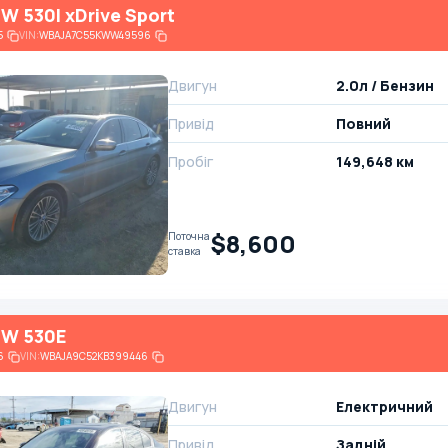
W 530I xDrive Sport
5
VIN:
WBAJA7C55KWW49596
Двигун
2.0л / Бензин
Привід
Повний
Пробіг
149,648 км
$8,600
Поточна
ставка
MW 530E
6
VIN:
WBAJA9C52KB399446
Двигун
Електричний
Привід
Задній