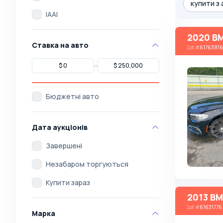
купити з
IAAI
2020 BM
Ставка на авто
Lot
#
61763816
Бюджетні авто
Дата аукціонів
Завершені
Незабаром торгуються
Купити зараз
2013 BM
Lot
#
61631776
Марка