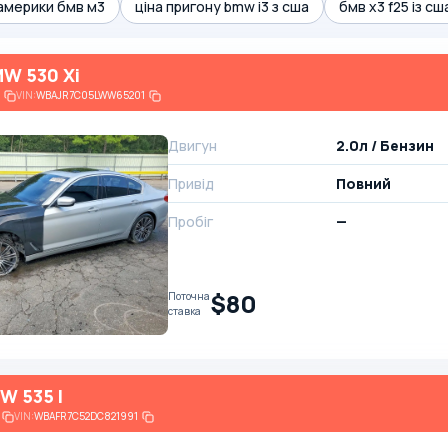
 америки бмв м3
ціна пригону bmw i3 з сша
бмв x3 f25 із сш
W 530 Xi
VIN:
WBAJR7C05LWW65201
Двигун
2.0л / Бензин
Привід
Повний
Пробіг
—
$80
Поточна
ставка
W 535 I
VIN:
WBAFR7C52DC821991