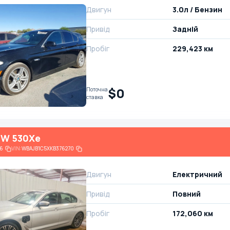
Двигун
3.0л / Бензин
Привід
Задній
Пробіг
229,423 км
$0
Поточна
ставка
MW 530Xe
6
VIN:
WBAJB1C5XKB376270
Двигун
Електричний
Привід
Повний
Пробіг
172,060 км