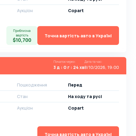
Аукціон
Copart
Приблизна
Точна вартість авто в Україні
вартість
$10,700
Початок через
:
Дата та час
:
3 д : 0 г : 24 хв
8/10/2026, 19:00
Пошкодження
Перед
Стан
На ​​ходу та русі
Аукціон
Copart
Точна вартість авто в Україні