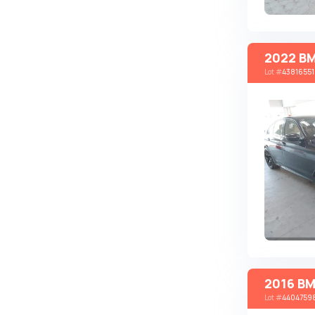
Brabus
Brilliance
2022 BM
Bristol
Lot
#
43816551
Bronto
Bufori
Bugatti
Buick
BYD
Byvin
Cadillac
Callaway
Carbodies
2016 BM
Caterham
Lot
#
4404759
Chana