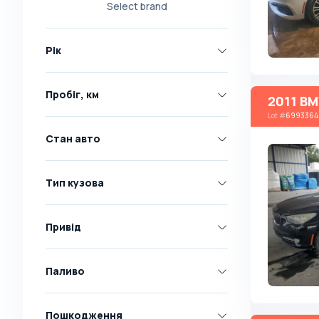
Select brand
Nissan
Opel
Рік
Peugeot
Renault
Пробіг, км
2011 BM
Skoda
Lot
#
6993364
Toyota
Стан авто
Volkswagen
Volvo
Тип кузова
Всі марки
Abarth
Привід
AC
Acura
Паливо
Adler
Пошкодження
Alfa Romeo