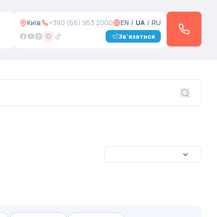
Київ
+380 (66) 953 2000
EN
/
UA
/
RU
Зв'язатися