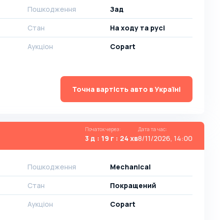
Пошкодження
Зад
Стан
На ​​ходу та русі
Аукціон
Copart
Точна вартість авто в Україні
Початок через
:
Дата та час
:
3 д : 19 г : 24 хв
8/11/2026, 14:00
Пошкодження
Mechanical
Стан
Покращений
Аукціон
Copart