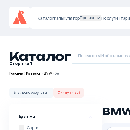
Про нас
Каталог
Калькулятор
Послуги і тар
Каталог
Сторінка
1
Головна
Каталог
BMW
5er
Знайдено
результат
Скинути всі
BMW
Аукціон
Copart