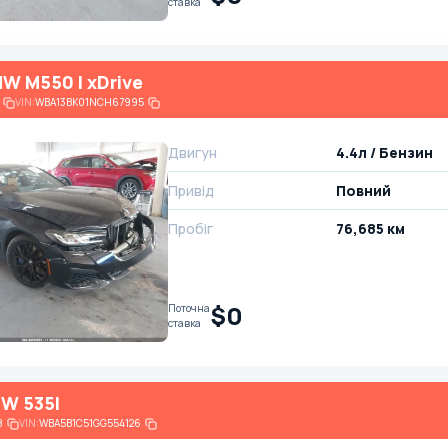
ставка
W M550 I xDrive
VIN:
WBA13BK01NCH67995
Двигун
4.4л / Бензин
Привід
Повний
Пробіг
76,685 км
$0
Поточна
ставка
W 535I
8
VIN:
WBA5B1C51GG554126