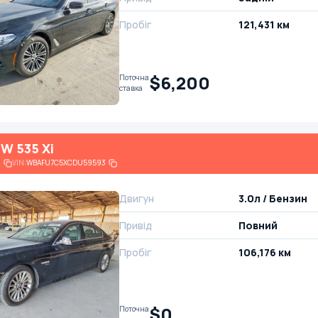
Пробіг
121,431 км
$6,200
Поточна
ставка
W 535 Xi
6
VIN:
WBAFU7C5XCDU59593
Двигун
3.0л / Бензин
Привід
Повний
Пробіг
106,176 км
$0
Поточна