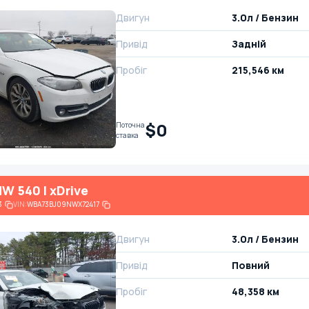
Двигун
3.0л / Бензин
Привід
Задній
Пробіг
215,546 км
$0
Поточна
ставка
W 540 I xDrive
3
VIN:
WBA73BJ09NWX72417
Двигун
3.0л / Бензин
Привід
Повний
Пробіг
48,358 км