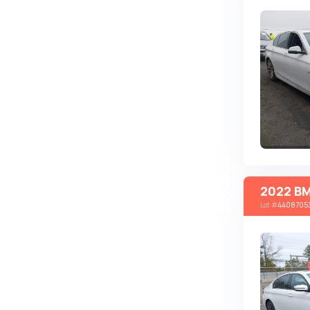
Changan
ChangFeng
Changhe
Chery
CHERYEXEED
Chevrolet
Chrysler
Citroen
2022 BM
Cizeta
Lot
#
4408705
Coggiola
Cord
Cupra
Dacia
Dadi