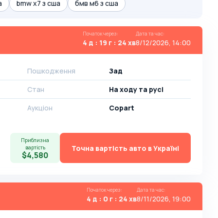
а
bmw x7 з сша
бмв м6 з сша
Початок через
:
Дата та час
:
4 д : 19 г : 24 хв
8/12/2026, 14:00
Пошкодження
Зад
Стан
На ​​ходу та русі
Аукціон
Copart
Приблизна
Точна вартість авто в Україні
вартість
$4,580
Початок через
:
Дата та час
:
4 д : 0 г : 24 хв
8/11/2026, 19:00