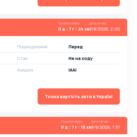
Початок через
:
Дата та час
:
0 д : 7 г : 24 хв
8/8/2026, 2:00
Пошкодження
Перед
Стан
Не на ходу
Аукціон
IAAI
Точна вартість авто в Україні
Початок через
:
Дата та час
:
0 д : 7 г : 15 хв
8/8/2026, 1:51