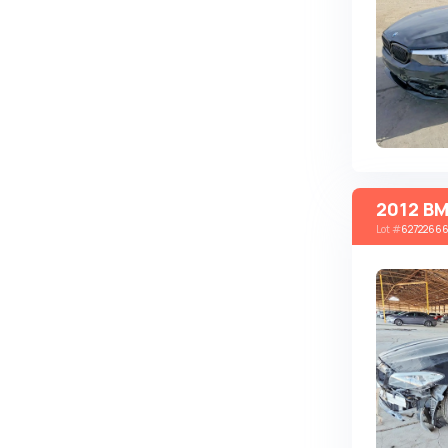
Autobianchi
Avatr
Avtokam
BAIC
Bajaj
Baltijas Dzips
2012 BM
Batmobile
Lot
#
6272266
Bentley
Bertone
Bilenkin
Bio auto
Bitter
BMW
Borgward