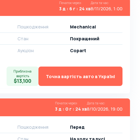
Початок через
:
Дата та час
:
3 д : 6 г : 24 хв
8/11/2026, 1:00
Пошкодження
Mechanical
Стан
Покращений
Аукціон
Copart
Приблизна
Точна вартість авто в Україні
вартість
$13,100
Початок через
:
Дата та час
:
3 д : 0 г : 24 хв
8/10/2026, 19:00
Пошкодження
Перед
Стан
На ​​ходу та русі