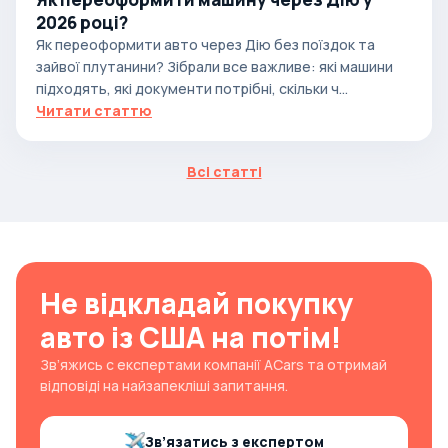
2026 році?
Як переоформити авто через Дію без поїздок та
зайвої плутанини? Зібрали все важливе: які машини
підходять, які документи потрібні, скільки ч...
Читати статтю
Всі статті
Не відкладай покупку
авто із США на потім!
Зв’яжись с експертами компанії ACars та отримай
відповіді на найзапекліші запитання.
Зв’язатись з експертом