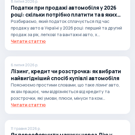
8 липня 2026 р.
Податки при продажі автомобіля у 2026
році: скільки потрібно платити та в яких
випадках
Розбираємо, який податок сплачується під час
продажу авто в Україні у 2026 році: перший та другий
продаж за рік, легкові та вантажні авто, х...
Читати статтю
6 липня 2026 р.
Лізинг, кредит чи розстрочка: як вибрати
найвигідніший спосіб купівлі автомобіля
Пояснюємо простими словами, що таке лізинг авто,
як він працює, чим відрізняється від кредиту та
розстрочки, які умови, плюси, мінуси та ком...
Читати статтю
11 травня 2026 р.
Як переоформити машину через Дію у