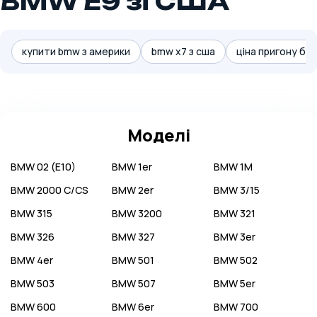
BMW E9 зі США
купити bmw з америки
bmw x7 з сша
ціна пригону бмв
Моделі
BMW
02 (E10)
BMW
1er
BMW
1M
BMW
2000 C/CS
BMW
2er
BMW
3/15
BMW
315
BMW
3200
BMW
321
BMW
326
BMW
327
BMW
3er
BMW
4er
BMW
501
BMW
502
BMW
503
BMW
507
BMW
5er
BMW
600
BMW
6er
BMW
700