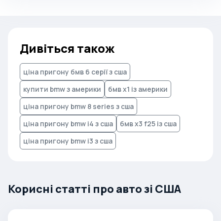
Дивіться також
ціна пригону бмв 6 серії з сша
купити bmw з америки
бмв x1 із америки
ціна пригону bmw 8 series з сша
ціна пригону bmw i4 з сша
бмв x3 f25 із сша
ціна пригону bmw i3 з сша
Корисні статті про авто зі США