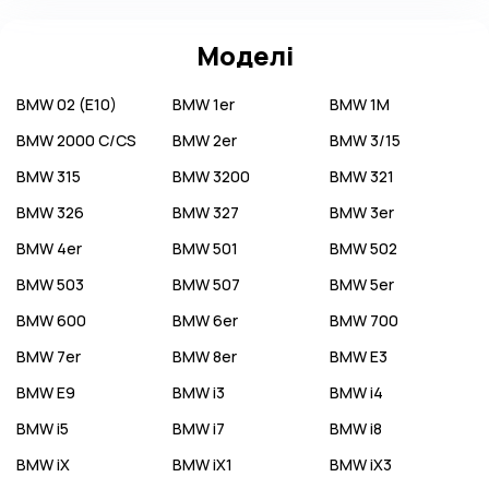
Моделі
BMW
02 (E10)
BMW
1er
BMW
1M
BMW
2000 C/CS
BMW
2er
BMW
3/15
BMW
315
BMW
3200
BMW
321
BMW
326
BMW
327
BMW
3er
BMW
4er
BMW
501
BMW
502
BMW
503
BMW
507
BMW
5er
BMW
600
BMW
6er
BMW
700
BMW
7er
BMW
8er
BMW
E3
BMW
E9
BMW
i3
BMW
i4
BMW
i5
BMW
i7
BMW
i8
BMW
iX
BMW
iX1
BMW
iX3