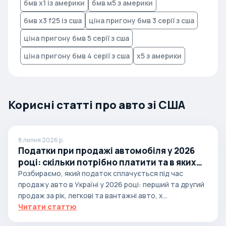
бмв x1 із америки
бмв м5 з америки
бмв x3 f25 із сша
ціна пригону бмв 3 серії з сша
ціна пригону бмв 5 серії з сша
ціна пригону бмв 4 серії з сша
х5 з америки
Корисні статті про авто зі США
8 липня 2026 р.
Податки при продажі автомобіля у 2026
році: скільки потрібно платити та в яких
випадках
Розбираємо, який податок сплачується під час
продажу авто в Україні у 2026 році: перший та другий
продаж за рік, легкові та вантажні авто, х...
Читати статтю