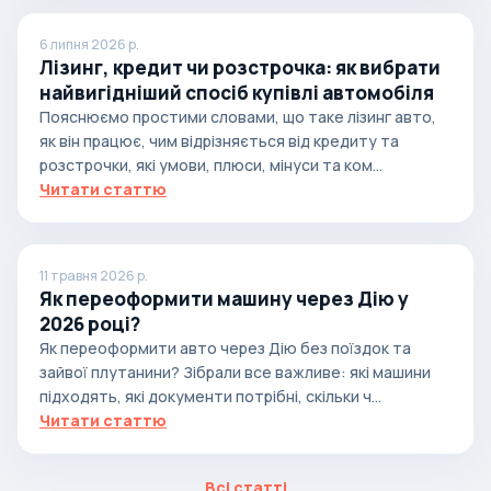
6 липня 2026 р.
Лізинг, кредит чи розстрочка: як вибрати
найвигідніший спосіб купівлі автомобіля
Пояснюємо простими словами, що таке лізинг авто,
як він працює, чим відрізняється від кредиту та
розстрочки, які умови, плюси, мінуси та ком...
Читати статтю
11 травня 2026 р.
Як переоформити машину через Дію у
2026 році?
Як переоформити авто через Дію без поїздок та
зайвої плутанини? Зібрали все важливе: які машини
підходять, які документи потрібні, скільки ч...
Читати статтю
Всі статті