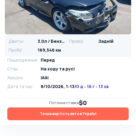
Двигун
3.0л / Бензин
Привід
Задній
Пробіг
169,546 км
Пошкодження
Перед
Стан
На ​​ходу та русі
Аукціон
IAAI
Дата та час
8/10/2026, 1:13
/
0 д : 16 г : 13 хв
$0
Поточна ставка
Точна вартість авто в Україні