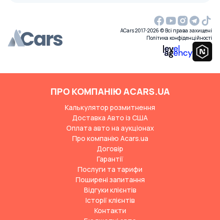
ACars 2017-2026 © Всі права захищені
Політика конфіденційності
ПРО КОМПАНІЮ ACARS.UA
Калькулятор розмитнення
Доставка Авто із США
Оплата авто на аукціонах
Про компанію Acars.ua
Договір
Гарантії
Послуги та тарифи
Поширені запитання
Відгуки клієнтів
Історії клієнтів
Контакти