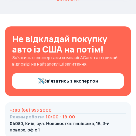
Не відкладай покупку
авто із США на потім!
Зв’яжись с експертами компанії ACars та отримай
відповіді на найзапекліші запитання.
Зв’язатись з експертом
+380 (66) 953 2000
Режим роботи
:
10:00 - 19:00
04080, Київ, вул. Новокостянтинівська, 1В, 3-й
поверх, офіс 1