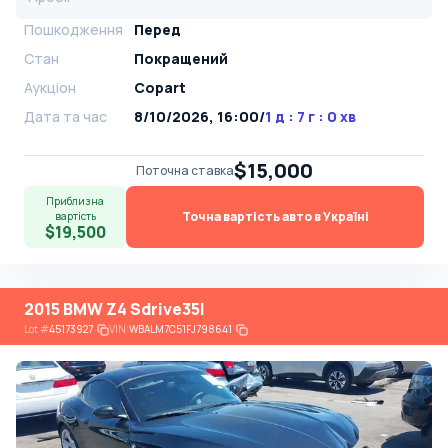
Пошкодження
Перед
Стан
Покращений
Аукціон
Copart
Дата та час
8/10/2026, 16:00
/
1 д : 7 г : 0 хв
$15,000
Поточна ставка
Приблизна
Точна вартість авто в Україні
вартість
$19,500
2015 BMW Z4 Sdrive35I
Lot
#
45173927
VIN:
WBALM7C51FJ798641