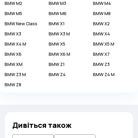
BMW
M2
BMW
M3
BMW
M4
BMW
M5
BMW
M6
BMW
M8
BMW
New Class
BMW
X1
BMW
X2
BMW
X3
BMW
X3 M
BMW
X4
BMW
X4 M
BMW
X5
BMW
X5 M
BMW
X6
BMW
X6 M
BMW
X7
BMW
XM
BMW
Z1
BMW
Z3
BMW
Z3 M
BMW
Z4
BMW
Z4 M
BMW
Z8
Дивіться також