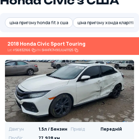
Honda Civic з США
ціна пригону honda fit з сша
ціна пригону хонда кларіті з
2018 Honda Civic Sport Touring
Lot
#
56832166
VIN:
SHHFK7H90JU411125
Двигун
1.5л / Бензин
Привід
Передній
Пробіг
77,928 км