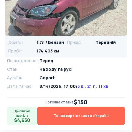
Двигун
1.7л / Бензин
Привід
Передній
Пробіг
174,403 км
Пошкодження
Перед
Стан
На ​​ходу та русі
Аукціон
Copart
Дата та час
8/14/2026, 17:00
/
5 д : 21 г : 11 хв
$150
Поточна ставка
Приблизна
Точна вартість авто в Україні
вартість
$4,650