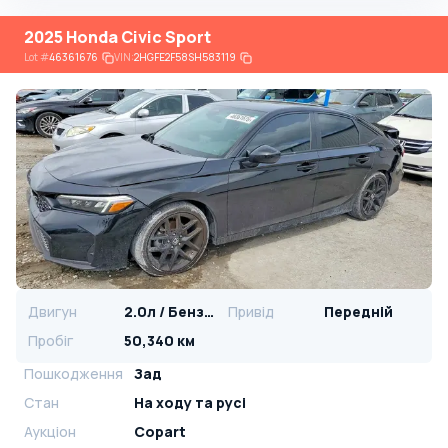
2025 Honda Civic Sport
Lot
#
46361676
VIN:
2HGFE2F58SH583119
Двигун
2.0л / Бензин
Привід
Передній
Пробіг
50,340 км
Пошкодження
Зад
Стан
На ​​ходу та русі
Аукціон
Copart