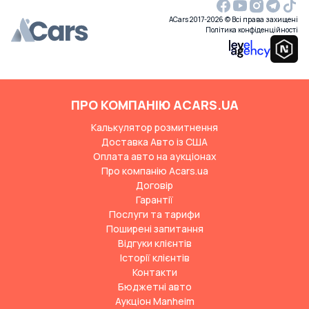
ACars 2017-2026 © Всі права захищені
Політика конфіденційності
ПРО КОМПАНІЮ ACARS.UA
Калькулятор розмитнення
Доставка Авто із США
Оплата авто на аукціонах
Про компанію Acars.ua
Договір
Гарантії
Послуги та тарифи
Поширені запитання
Відгуки клієнтів
Історії клієнтів
Контакти
Бюджетні авто
Аукціон Manheim