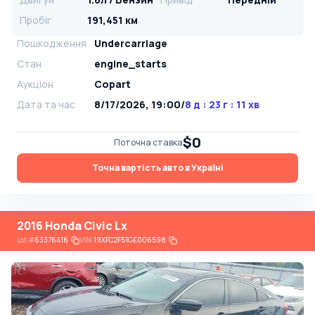
Пробіг
191,451 км
Пошкодження
Undercarriage
Стан
engine_starts
Аукціон
Copart
Дата та час
8/17/2026, 19:00
/
8 д : 23 г : 11 хв
$0
Поточна ставка
Точна вартість авто в Україні
2016 Honda Civic Lx
Lot
#
63376416
VIN:
19XFC2F51GE006598