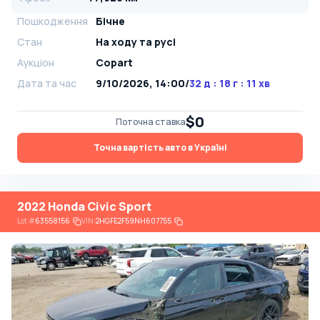
Пошкодження
Бічне
Стан
На ​​ходу та русі
Аукціон
Copart
Дата та час
9/10/2026, 14:00
/
32 д : 18 г : 11 хв
$0
Поточна ставка
Точна вартість авто в Україні
2022 Honda Civic Sport
Lot
#
63558156
VIN:
2HGFE2F59NH607755