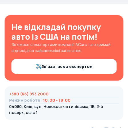
Не відкладай покупку
авто із США на потім!
Зв’яжись с експертами компанії ACars та отримай
відповіді на найзапекліші запитання.
Зв’язатись з експертом
+380 (66) 953 2000
Режим роботи
:
10:00 - 19:00
04080, Київ, вул. Новокостянтинівська, 1В, 3-й
поверх, офіс 1