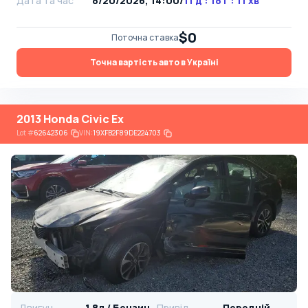
Дата та час
8/20/2026, 14:00
/
11 д : 18 г : 11 хв
$0
Поточна ставка
Точна вартість авто в Україні
2013 Honda Civic Ex
Lot
#
62642306
VIN:
19XFB2F89DE224703
Двигун
1.8л / Бензин
Привід
Передній