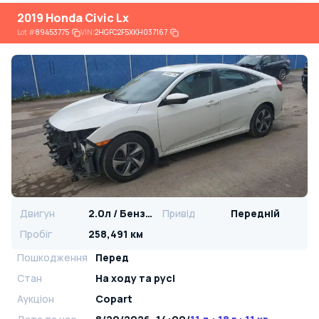
2019 Honda Civic Lx
Lot
#
89453775
VIN:
2HGFC2F5XKH037167
Двигун
2.0л / Бензин
Привід
Передній
Пробіг
258,491 км
Пошкодження
Перед
Стан
На ​​ходу та русі
Аукціон
Copart