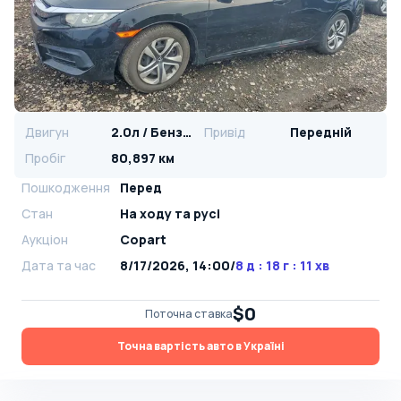
Двигун
2.0л / Бензин
Привід
Передній
Пробіг
80,897 км
Пошкодження
Перед
Стан
На ​​ходу та русі
Аукціон
Copart
Дата та час
8/17/2026, 14:00
/
8 д : 18 г : 11 хв
$0
Поточна ставка
Точна вартість авто в Україні