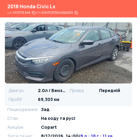
2018 Honda Civic Lx
Lot
#
63376946
VIN:
2HGFC2F55JH524565
Двигун
2.0л / Бензин
Привід
Передній
Пробіг
69,303 км
Пошкодження
Зад
Стан
На ​​ходу та русі
Аукціон
Copart
Дата та час
8/17/2026, 14:00
/
8 д : 18 г : 11 хв