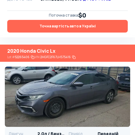
$0
Поточна ставка
Точна вартість авто в Україні
2020 Honda Civic Lx
Lot
#
52265406
VIN:
2HGFC2F67LH575416
Двигун
2.0л / Бензин
Привід
Передній