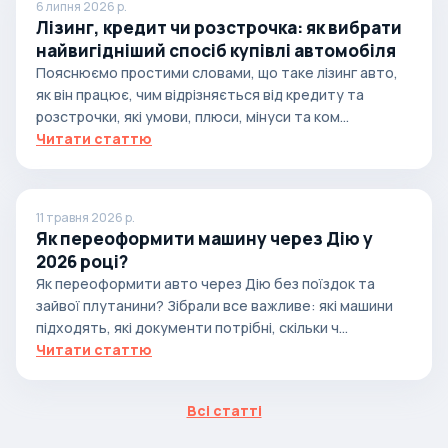
6 липня 2026 р.
Лізинг, кредит чи розстрочка: як вибрати
найвигідніший спосіб купівлі автомобіля
Пояснюємо простими словами, що таке лізинг авто,
як він працює, чим відрізняється від кредиту та
розстрочки, які умови, плюси, мінуси та ком...
Читати статтю
11 травня 2026 р.
Як переоформити машину через Дію у
2026 році?
Як переоформити авто через Дію без поїздок та
зайвої плутанини? Зібрали все важливе: які машини
підходять, які документи потрібні, скільки ч...
Читати статтю
Всі статті