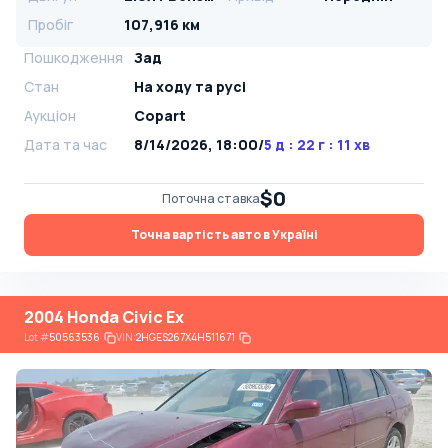
Пробіг
107,916 км
Пошкодження
Зад
Стан
На ​​ходу та русі
Аукціон
Copart
Дата та час
8/14/2026, 18:00
/
5 д : 22 г : 11 хв
$0
Поточна ставка
Точна вартість авто в Україні
2004 Honda Civic Ex
Lot
#
50563536
VIN:
2HGES267X4H511671