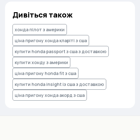
Дивіться також
хонда пілот з америки
ціна пригону хонда кларіті з сша
купити honda passport з сша з доставкою
купити хонду з америки
ціна пригону honda fit з сша
купити honda insight із сша з доставкою
ціна пригону хонда акорд з сша