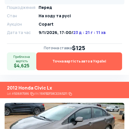
Пошкодження
Перед
Стан
На ​​ходу та русі
Аукціон
Copart
Дата та час
9/1/2026, 17:00
/
23 д : 21 г : 11 хв
$125
Поточна ставка
Приблизна
Точна вартість авто в Україні
вартість
$4,625
2012 Honda Civic Lx
Lot
#
50687586
VIN:
19XFB2F58CE065211