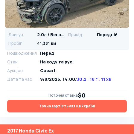
Двигун
2.0л / Бензин
Привід
Передній
Пробіг
41,331 км
Пошкодження
Перед
Стан
На ​​ходу та русі
Аукціон
Copart
Дата та час
9/8/2026, 14:00
/
30 д : 18 г : 11 хв
$0
Поточна ставка
Точна вартість авто в Україні
2017 Honda Civic Ex