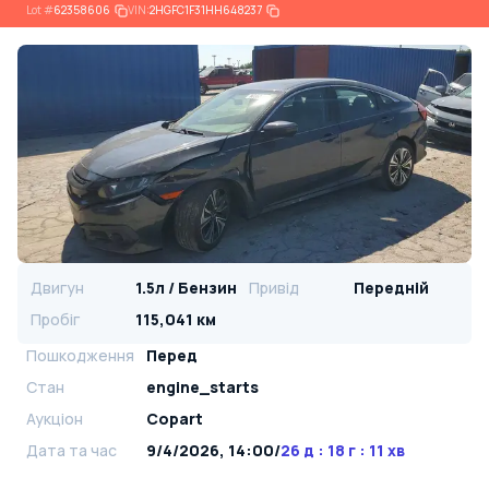
Lot
#
62358606
VIN:
2HGFC1F31HH648237
Двигун
1.5л / Бензин
Привід
Передній
Пробіг
115,041 км
Пошкодження
Перед
Стан
engine_starts
Аукціон
Copart
Дата та час
9/4/2026, 14:00
/
26 д : 18 г : 11 хв