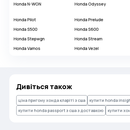
Honda
N-WGN
Honda
Odyssey
Autobianchi
Avatr
Honda
Pilot
Honda
Prelude
Avtokam
Honda
S500
Honda
S600
BAIC
Honda
Stepwgn
Honda
Stream
Bajaj
Honda
Vamos
Honda
Vezel
Baltijas Dzips
Batmobile
Bentley
Bertone
Дивіться також
Bilenkin
ціна пригону хонда кларіті з сша
купити honda insigh
Bio auto
Bitter
купити honda passport з сша з доставкою
купити хон
BMW
Borgward