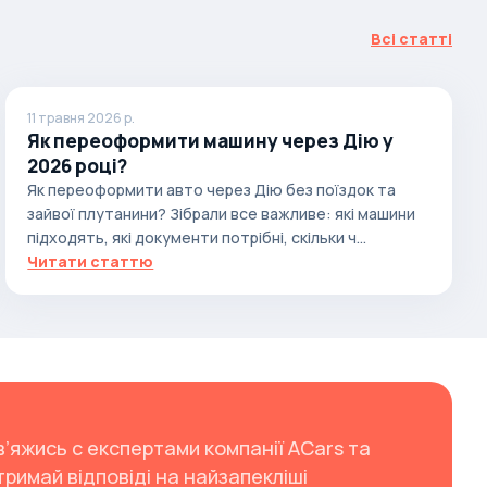
Всі статті
11 травня 2026 р.
Як переоформити машину через Дію у
2026 році?
Як переоформити авто через Дію без поїздок та
зайвої плутанини? Зібрали все важливе: які машини
підходять, які документи потрібні, скільки ч...
Читати статтю
в’яжись с експертами компанії ACars та
тримай відповіді на найзапекліші