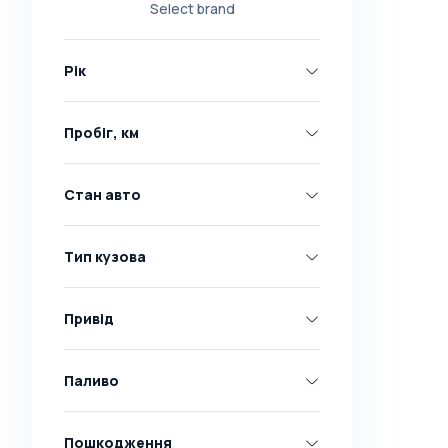
Select brand
Nissan
Opel
Рік
Peugeot
Renault
Пробіг, км
Skoda
Toyota
Стан авто
Volkswagen
Volvo
Тип кузова
Всі марки
Abarth
Привід
AC
Acura
Паливо
Adler
Пошкодження
Alfa Romeo