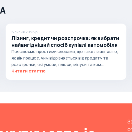
ША
6 липня 2026 р.
Лізинг, кредит чи розстрочка: як вибрати
найвигідніший спосіб купівлі автомобіля
Пояснюємо простими словами, що таке лізинг авто,
як він працює, чим відрізняється від кредиту та
розстрочки, які умови, плюси, мінуси та ком...
Читати статтю
З
о