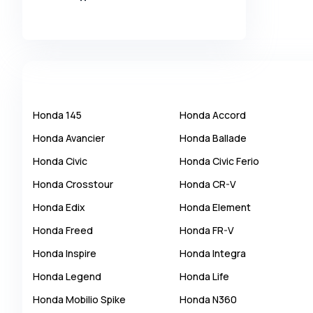
Alpina
Alpine
AMC
AM General
Apal
Honda
145
Honda
Accord
Ariel
Honda
Avancier
Honda
Ballade
Aro
Honda
Civic
Honda
Civic Ferio
Asia
Honda
Crosstour
Honda
CR-V
Aston Martin
Honda
Edix
Honda
Element
Auburn
Honda
Freed
Honda
FR-V
Audi
Honda
Inspire
Honda
Integra
Aurus
Honda
Legend
Honda
Life
Austin
Honda
Mobilio Spike
Honda
N360
Austin Healey