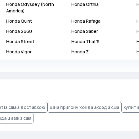
Honda
Odyssey (North
Honda
Orthia
America)
Honda
Quint
Honda
Rafaga
Honda
S660
Honda
Saber
Honda
Street
Honda
That'S
Honda
Vigor
Honda
Z
t із сша з доставкою
ціна пригону хонда акорд з сша
купити
да цивік з сша