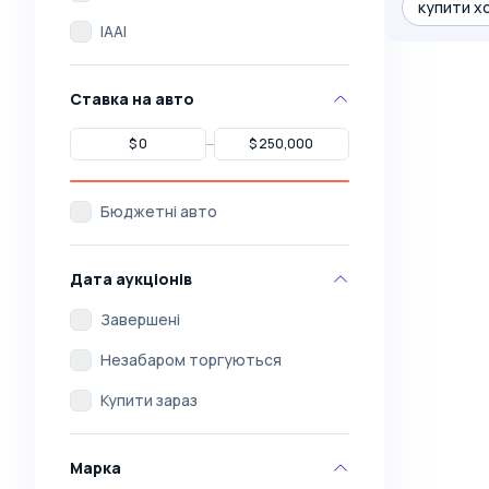
купити хо
IAAI
Ставка на авто
Бюджетні авто
Дата аукціонів
Завершені
Незабаром торгуються
Купити зараз
Марка