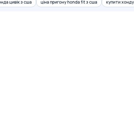
нда цивік з сша
ціна пригону honda fit з сша
купити хонду