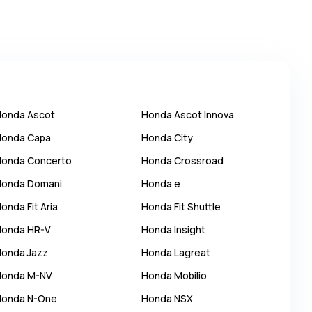
Honda
Ascot
Honda
Ascot Innova
Honda
Capa
Honda
City
Honda
Concerto
Honda
Crossroad
Honda
Domani
Honda
e
Honda
Fit Aria
Honda
Fit Shuttle
Honda
HR-V
Honda
Insight
Honda
Jazz
Honda
Lagreat
Honda
M-NV
Honda
Mobilio
Honda
N-One
Honda
NSX