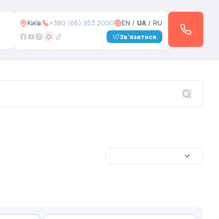
Київ
+380 (66) 953 2000
EN
/
UA
/
RU
Зв'язатися