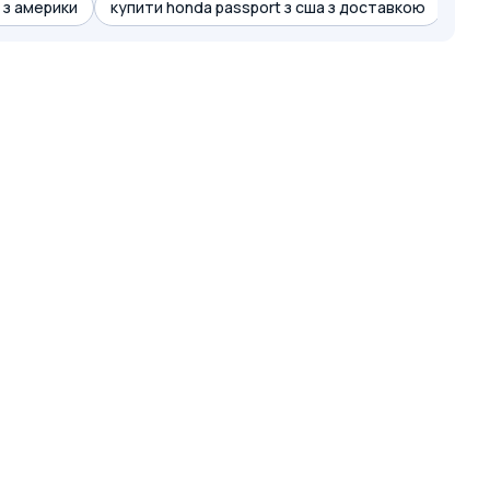
 з америки
купити honda passport з сша з доставкою
ціна