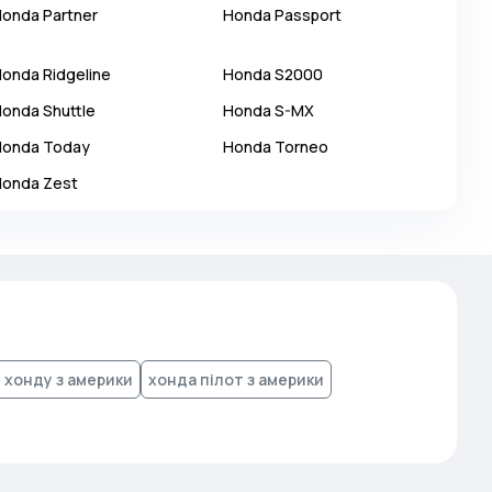
Honda
Partner
Honda
Passport
Honda
Ridgeline
Honda
S2000
Honda
Shuttle
Honda
S-MX
Honda
Today
Honda
Torneo
Honda
Zest
 хонду з америки
хонда пілот з америки