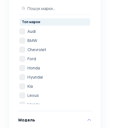
Топ марки
Audi
BMW
Chevrolet
Ford
Honda
Hyundai
Kia
Lexus
Mazda
Mercedes
Модель
Mitsubishi