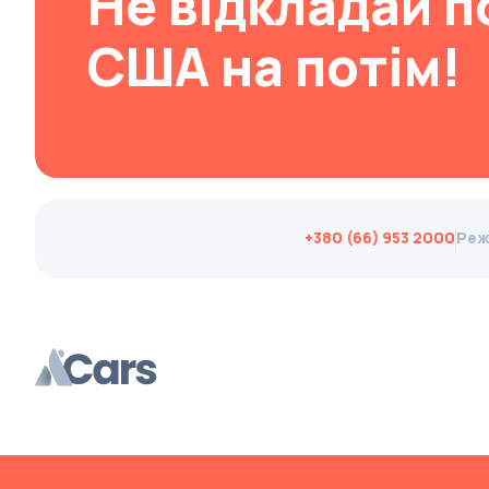
Не відкладай п
Changan
США на потім!
ChangFeng
Changhe
Chery
CHERYEXEED
Chevrolet
+380 (66) 953 2000
Реж
Chrysler
Citroen
Cizeta
Coggiola
Cord
Cupra
Dacia
Dadi