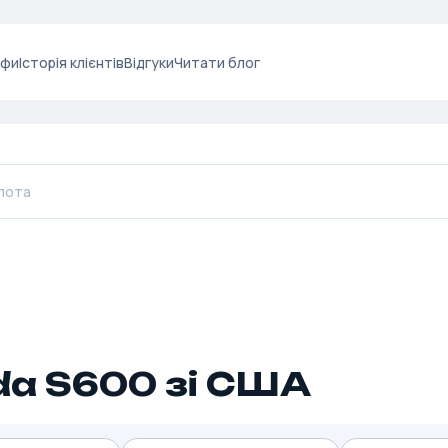
ифи
Історія клієнтів
Відгуки
Читати блог
a S600 зі США