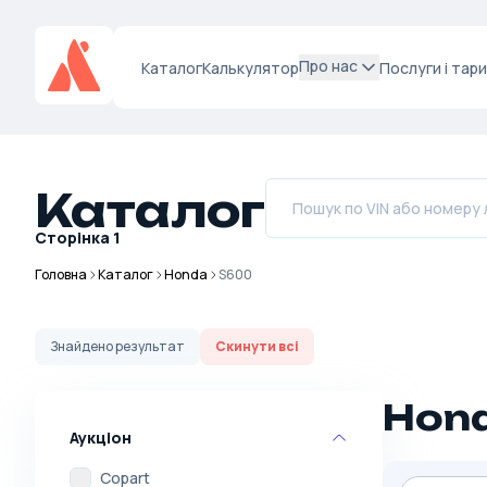
Про нас
Каталог
Калькулятор
Послуги і тар
Каталог
Сторінка
1
Головна
Каталог
Honda
S600
Знайдено
результат
Скинути всі
Hond
Аукціон
Copart