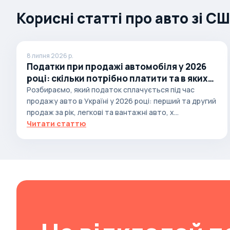
Корисні статті про авто зі С
Brabus
Brilliance
Bristol
8 липня 2026 р.
Bronto
Податки при продажі автомобіля у 2026
році: скільки потрібно платити та в яких
Bufori
випадках
Розбираємо, який податок сплачується під час
Bugatti
продажу авто в Україні у 2026 році: перший та другий
продаж за рік, легкові та вантажні авто, х...
Buick
Читати статтю
BYD
Byvin
Cadillac
Callaway
Carbodies
Caterham
Chana