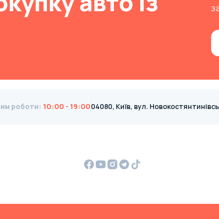
окупку авто із
з
им роботи
:
10:00 - 19:00
04080, Київ, вул. Новокостянтинівська