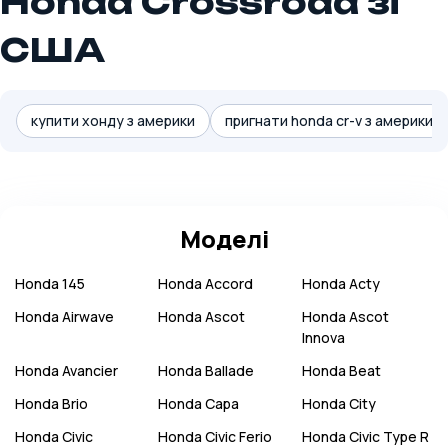
Honda Crossroad зі
США
купити хонду з америки
пригнати honda cr-v з америки
Моделі
Honda
145
Honda
Accord
Honda
Acty
Honda
Airwave
Honda
Ascot
Honda
Ascot
Innova
Honda
Avancier
Honda
Ballade
Honda
Beat
Honda
Brio
Honda
Capa
Honda
City
Honda
Civic
Honda
Civic Ferio
Honda
Civic Type R