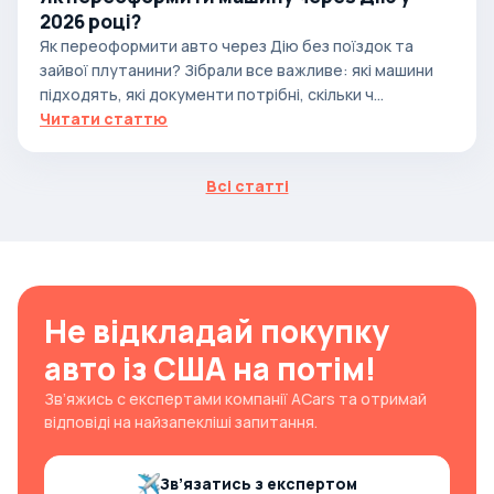
2026 році?
Як переоформити авто через Дію без поїздок та
зайвої плутанини? Зібрали все важливе: які машини
підходять, які документи потрібні, скільки ч...
Читати статтю
Всі статті
Не відкладай покупку
авто із США на потім!
Зв’яжись с експертами компанії ACars та отримай
відповіді на найзапекліші запитання.
Зв’язатись з експертом