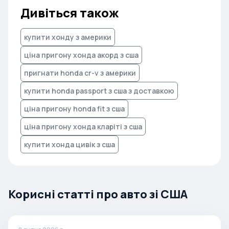
Дивіться також
купити хонду з америки
ціна пригону хонда акорд з сша
пригнати honda cr-v з америки
купити honda passport з сша з доставкою
ціна пригону honda fit з сша
ціна пригону хонда кларіті з сша
купити хонда цивік з сша
Корисні статті про авто зі США