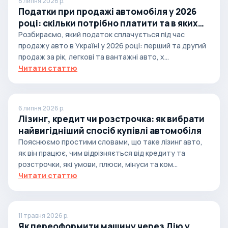
8 липня 2026 р.
Податки при продажі автомобіля у 2026
році: скільки потрібно платити та в яких
випадках
Розбираємо, який податок сплачується під час
продажу авто в Україні у 2026 році: перший та другий
продаж за рік, легкові та вантажні авто, х...
Читати статтю
6 липня 2026 р.
Лізинг, кредит чи розстрочка: як вибрати
найвигідніший спосіб купівлі автомобіля
Пояснюємо простими словами, що таке лізинг авто,
як він працює, чим відрізняється від кредиту та
розстрочки, які умови, плюси, мінуси та ком...
Читати статтю
11 травня 2026 р.
Як переоформити машину через Дію у