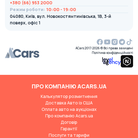
+380 (66) 953 2000
Режим роботи
:
10:00 - 19:00
04080, Київ, вул. Новокостянтинівська, 1В, 3-й
поверх, офіс 1
ACars 2017-2026 © Всі права захищені
Політика конфіденційності
ПРО КОМПАНІЮ ACARS.UA
Калькулятор розмитнення
Доставка Авто із США
Оплата авто на аукціонах
Про компанію Acars.ua
Договір
Гарантії
Послуги та тарифи