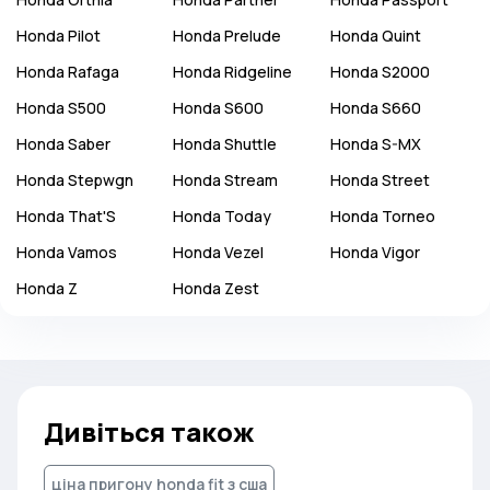
Honda
Pilot
Honda
Prelude
Honda
Quint
Honda
Rafaga
Honda
Ridgeline
Honda
S2000
Honda
S500
Honda
S600
Honda
S660
Honda
Saber
Honda
Shuttle
Honda
S-MX
Honda
Stepwgn
Honda
Stream
Honda
Street
Honda
That'S
Honda
Today
Honda
Torneo
Honda
Vamos
Honda
Vezel
Honda
Vigor
Honda
Z
Honda
Zest
Дивіться також
ціна пригону honda fit з сша