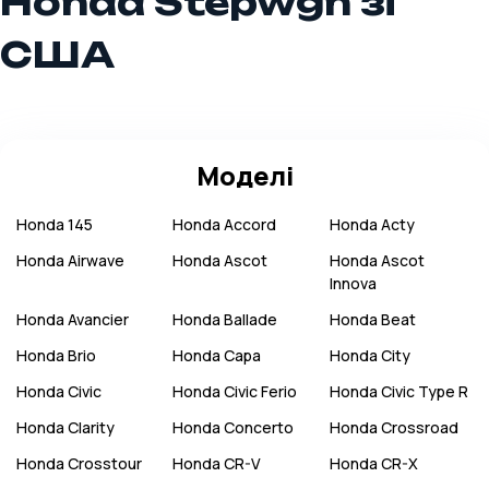
Honda Stepwgn зі
США
Моделі
Honda
145
Honda
Accord
Honda
Acty
Honda
Airwave
Honda
Ascot
Honda
Ascot
Innova
Honda
Avancier
Honda
Ballade
Honda
Beat
Honda
Brio
Honda
Capa
Honda
City
Honda
Civic
Honda
Civic Ferio
Honda
Civic Type R
Honda
Clarity
Honda
Concerto
Honda
Crossroad
Honda
Crosstour
Honda
CR-V
Honda
CR-X