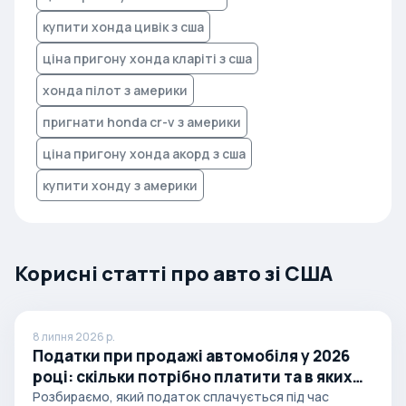
купити хонда цивік з сша
ціна пригону хонда кларіті з сша
хонда пілот з америки
пригнати honda cr-v з америки
ціна пригону хонда акорд з сша
купити хонду з америки
Корисні статті про авто зі США
8 липня 2026 р.
Податки при продажі автомобіля у 2026
році: скільки потрібно платити та в яких
випадках
Розбираємо, який податок сплачується під час