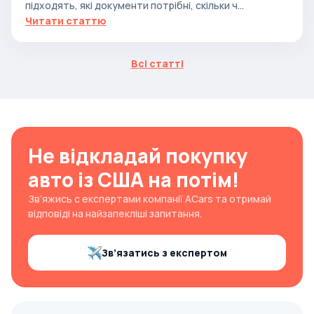
підходять, які документи потрібні, скільки ч...
Читати статтю
Всі статті
Не відкладай покупку
авто із США на потім!
Зв’яжись с експертами компанії ACars та отримай
відповіді на найзапекліші запитання.
Зв’язатись з експертом