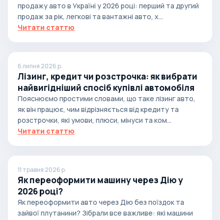
продажу авто в Україні у 2026 році: перший та другий
продаж за рік, легкові та вантажні авто, х...
Читати статтю
6 липня 2026 р.
Лізинг, кредит чи розстрочка: як вибрати
найвигідніший спосіб купівлі автомобіля
Пояснюємо простими словами, що таке лізинг авто,
як він працює, чим відрізняється від кредиту та
розстрочки, які умови, плюси, мінуси та ком...
Читати статтю
11 травня 2026 р.
Як переоформити машину через Дію у
2026 році?
Як переоформити авто через Дію без поїздок та
зайвої плутанини? Зібрали все важливе: які машини