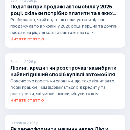
8 липня 2026 р.
Податки при продажі автомобіля у 2026
році: скільки потрібно платити та в яких
випадках
Розбираємо, який податок сплачується під час
продажу авто в Україні у 2026 році: перший та другий
продаж за рік, легкові та вантажні авто, х...
Читати статтю
6 липня 2026 р.
Лізинг, кредит чи розстрочка: як вибрати
найвигідніший спосіб купівлі автомобіля
Пояснюємо простими словами, що таке лізинг авто,
як він працює, чим відрізняється від кредиту та
розстрочки, які умови, плюси, мінуси та ком...
Читати статтю
11 травня 2026 р.
Як переоформити машину через Дію у