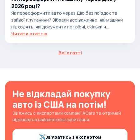
2026 році?
Як переоформити авто через Дію без поїздок та
зайвої плутанини? Зібрали все важливе: які машини
підходять, які документи потрібні, скільки ч...
Читати статтю
Всі статті
Не відкладай покупку
авто із США на потім!
Зв’яжись с експертами компанії ACars та отримай
відповіді на найзапекліші запитання.
Зв’язатись з експертом