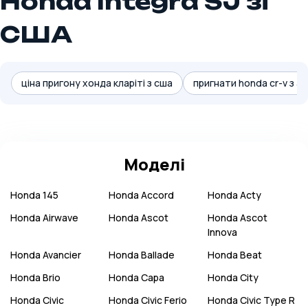
Honda Integra SJ зі
США
ціна пригону хонда кларіті з сша
пригнати honda cr-v з а
Моделі
Honda
145
Honda
Accord
Honda
Acty
Honda
Airwave
Honda
Ascot
Honda
Ascot
Innova
Honda
Avancier
Honda
Ballade
Honda
Beat
Honda
Brio
Honda
Capa
Honda
City
Honda
Civic
Honda
Civic Ferio
Honda
Civic Type R