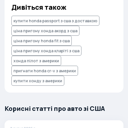
Дивіться також
купити honda passport з сша з доставкою
ціна пригону хонда акорд з сша
ціна пригону honda fit з сша
ціна пригону хонда кларіті з сша
хонда пілот з америки
пригнати honda cr-v з америки
купити хонду з америки
Корисні статті про авто зі США