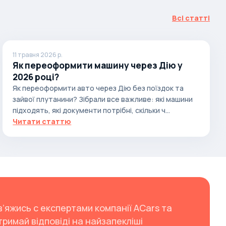
Всі статті
11 травня 2026 р.
Як переоформити машину через Дію у
2026 році?
Як переоформити авто через Дію без поїздок та
зайвої плутанини? Зібрали все важливе: які машини
підходять, які документи потрібні, скільки ч...
Читати статтю
в’яжись с експертами компанії ACars та
тримай відповіді на найзапекліші