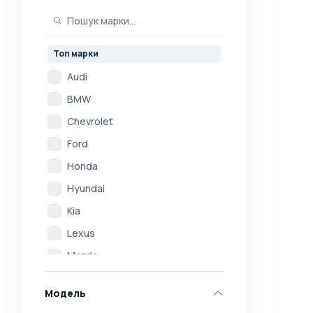
Топ марки
Audi
BMW
Chevrolet
Ford
Honda
Hyundai
Kia
Lexus
Mazda
Mercedes
Модель
Mitsubishi