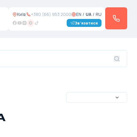
Київ
+380 (66) 953 2000
EN
/
UA
/
RU
Зв'язатися
А