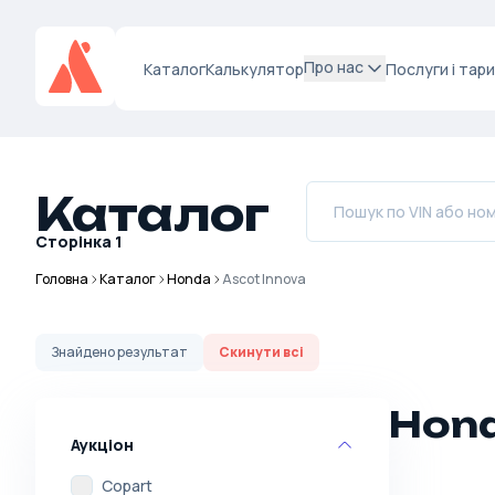
Про нас
Каталог
Калькулятор
Послуги і тар
Каталог
Сторінка
1
Головна
Каталог
Honda
Ascot Innova
Знайдено
результат
Скинути всі
Hond
Аукціон
Copart