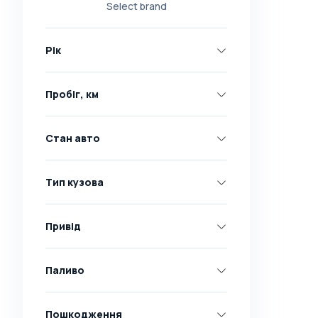
Select brand
Nissan
Opel
Рік
Peugeot
Renault
Пробіг, км
Skoda
Toyota
Стан авто
Volkswagen
Volvo
Тип кузова
Всі марки
Abarth
Привід
AC
Acura
Паливо
Adler
Пошкодження
Alfa Romeo