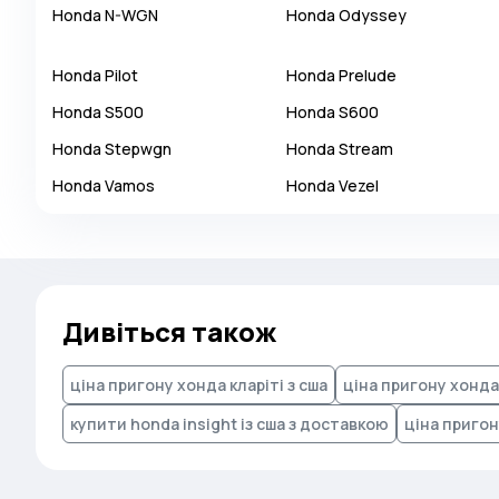
Honda
N-WGN
Honda
Odyssey
Autobianchi
Avatr
Honda
Pilot
Honda
Prelude
Avtokam
Honda
S500
Honda
S600
BAIC
Honda
Stepwgn
Honda
Stream
Bajaj
Honda
Vamos
Honda
Vezel
Baltijas Dzips
Batmobile
Bentley
Bertone
Дивіться також
Bilenkin
ціна пригону хонда кларіті з сша
ціна пригону хонда
Bio auto
Bitter
купити honda insight із сша з доставкою
ціна пригону
BMW
Borgward