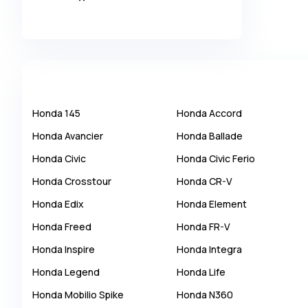
Alpina
Alpine
AMC
AM General
Apal
Honda
145
Honda
Accord
Ariel
Honda
Avancier
Honda
Ballade
Aro
Honda
Civic
Honda
Civic Ferio
Asia
Honda
Crosstour
Honda
CR-V
Aston Martin
Honda
Edix
Honda
Element
Auburn
Honda
Freed
Honda
FR-V
Audi
Honda
Inspire
Honda
Integra
Aurus
Honda
Legend
Honda
Life
Austin
Honda
Mobilio Spike
Honda
N360
Austin Healey