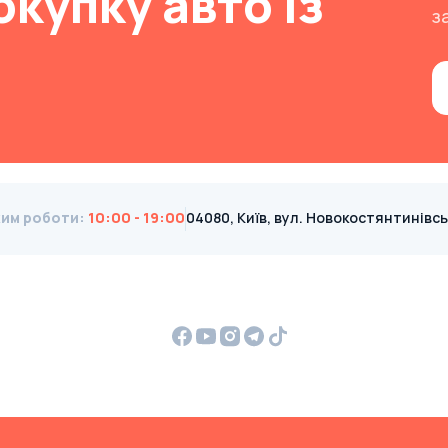
окупку авто із
з
им роботи
:
10:00 - 19:00
04080, Київ, вул. Новокостянтинівська