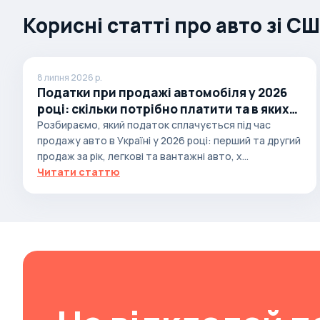
Корисні статті про авто зі С
Brabus
Brilliance
Bristol
8 липня 2026 р.
Bronto
Податки при продажі автомобіля у 2026
році: скільки потрібно платити та в яких
Bufori
випадках
Розбираємо, який податок сплачується під час
Bugatti
продажу авто в Україні у 2026 році: перший та другий
продаж за рік, легкові та вантажні авто, х...
Buick
Читати статтю
BYD
Byvin
Cadillac
Callaway
Carbodies
Caterham
Chana