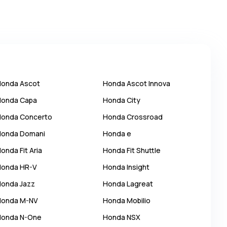
Honda
Ascot
Honda
Ascot Innova
Honda
Capa
Honda
City
Honda
Concerto
Honda
Crossroad
Honda
Domani
Honda
e
Honda
Fit Aria
Honda
Fit Shuttle
Honda
HR-V
Honda
Insight
Honda
Jazz
Honda
Lagreat
Honda
M-NV
Honda
Mobilio
Honda
N-One
Honda
NSX