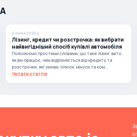
ША
6 липня 2026 р.
Лізинг, кредит чи розстрочка: як вибрати
найвигідніший спосіб купівлі автомобіля
Пояснюємо простими словами, що таке лізинг авто,
як він працює, чим відрізняється від кредиту та
розстрочки, які умови, плюси, мінуси та ком...
Читати статтю
З
о