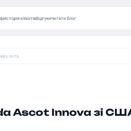
ифи
Історія клієнтів
Відгуки
Читати блог
a Ascot Innova зі СШ