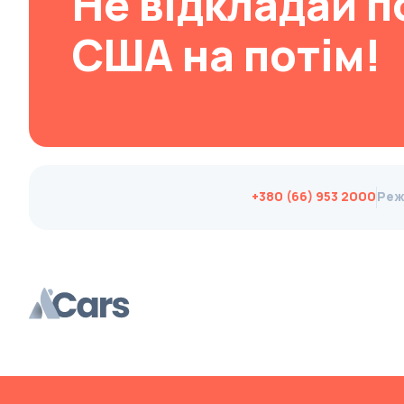
Не відкладай п
Changan
США на потім!
ChangFeng
Changhe
Chery
CHERYEXEED
Chevrolet
+380 (66) 953 2000
Реж
Chrysler
Citroen
Cizeta
Coggiola
Cord
Cupra
Dacia
Dadi