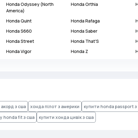
Honda
Odyssey (North
Honda
Orthia
America)
Honda
Quint
Honda
Rafaga
Honda
S660
Honda
Saber
Honda
Street
Honda
That'S
Honda
Vigor
Honda
Z
 акорд з сша
хонда пілот з америки
купити honda passport з
 honda fit з сша
купити хонда цивік з сша