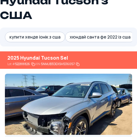
Hyundai Tucson з
США
купити хенде іонік з сша
хюндай санта фе 2022 із сша
2025 Hyundai Tucson Sel
Lot
#
52288826
VIN:
5NMJB3DEXSH536057