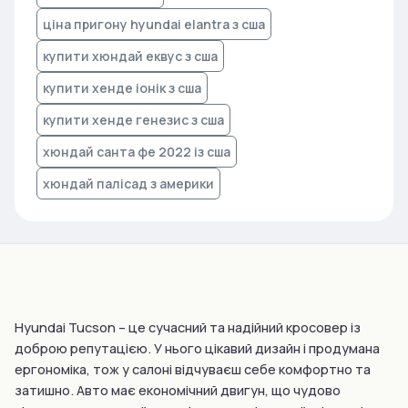
ціна пригону hyundai elantra з сша
купити хюндай еквус з сша
купити хенде іонік з сша
купити хенде генезис з сша
хюндай санта фе 2022 із сша
хюндай палісад з америки
Hyundai Tucson – це сучасний та надійний кросовер із
доброю репутацією. У нього цікавий дизайн і продумана
ергономіка, тож у салоні відчуваєш себе комфортно та
затишно. Авто має економічний двигун, що чудово