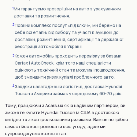
1
Ми гарантуємо прозорі ціни на авто з урахуванням
доставки та розмитнення.
2
Повний комплекс послуг «під ключ», ми беремо на
себе всі етапи: від вибору та участі в аукціоні до
доставки, розмитнення, сертифікації та державної
реєстрації автомобіля в Україні.
3
Кожен автомобіль проходить перевірку за базами
Carfax і AutoCheck, крім того наші спеціалісти
оцінюють технічний стан та можливі пошкодження,
щоб зменшити ризик купівлі проблемного авто.
4
Завдяки налагодженій логістиці, доставка Hyundai
Tucson з Америки займає у середньому 60-70 днів.
Тому, працюючи з Acars.ua як із надійним партнером, ви
зможете купити Hyundai Tucson із США з доставкою
вигідно та з контрольованими ризиками. Вам не потрібно
самостійно контролювати всю угоду, адже ми
супроводжуємо кожен етап.