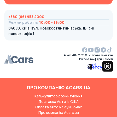
+380 (66) 953 2000
Режим роботи
:
10:00 - 19:00
04080, Київ, вул. Новокостянтинівська, 1В, 3-й
поверх, офіс 1
ACars 2017-2026 © Всі права захищені
Політика конфіденційності
ПРО КОМПАНІЮ ACARS.UA
Калькулятор розмитнення
Доставка Авто із США
Оплата авто на аукціонах
Про компанію Acars.ua