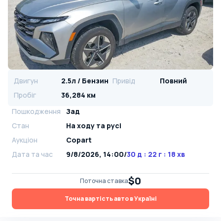
Двигун
2.5л / Бензин
Привід
Повний
Пробіг
36,284 км
Пошкодження
Зад
Стан
На ​​ходу та русі
Аукціон
Copart
Дата та час
9/8/2026, 14:00
/
30 д : 22 г : 18 хв
$0
Поточна ставка
Точна вартість авто в Україні