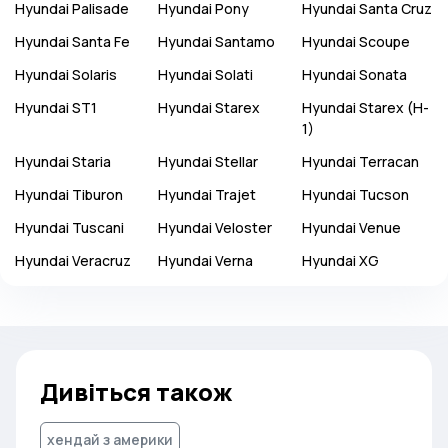
Hyundai
Palisade
Hyundai
Pony
Hyundai
Santa Cruz
Hyundai
Santa Fe
Hyundai
Santamo
Hyundai
Scoupe
Hyundai
Solaris
Hyundai
Solati
Hyundai
Sonata
Hyundai
ST1
Hyundai
Starex
Hyundai
Starex (H-
1)
Hyundai
Staria
Hyundai
Stellar
Hyundai
Terracan
Hyundai
Tiburon
Hyundai
Trajet
Hyundai
Tucson
Hyundai
Tuscani
Hyundai
Veloster
Hyundai
Venue
Hyundai
Veracruz
Hyundai
Verna
Hyundai
XG
Дивіться також
хендай з америки