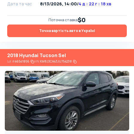
Дата та час
8/13/2026, 14:00
/
4 д : 22 г : 18 хв
$0
Поточна ставка
Точна вартість авто в Україні
2018 Hyundai Tucson Sel
Lot
#
46541856
VIN:
KM8J3CA43JU754238