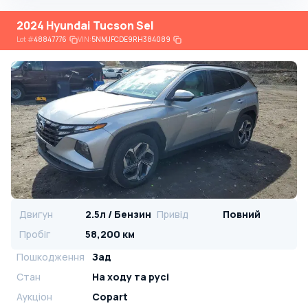
2024 Hyundai Tucson Sel
Lot
#
48847776
VIN:
5NMJFCDE9RH384089
Двигун
2.5л / Бензин
Привід
Повний
Пробіг
58,200 км
Пошкодження
Зад
Стан
На ​​ходу та русі
Аукціон
Copart