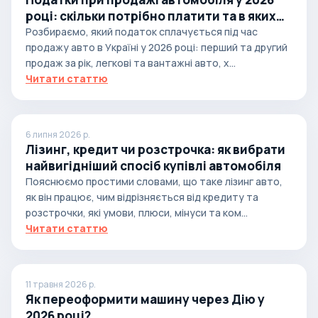
році: скільки потрібно платити та в яких
випадках
Розбираємо, який податок сплачується під час
продажу авто в Україні у 2026 році: перший та другий
продаж за рік, легкові та вантажні авто, х...
Читати статтю
6 липня 2026 р.
Лізинг, кредит чи розстрочка: як вибрати
найвигідніший спосіб купівлі автомобіля
Пояснюємо простими словами, що таке лізинг авто,
як він працює, чим відрізняється від кредиту та
розстрочки, які умови, плюси, мінуси та ком...
Читати статтю
11 травня 2026 р.
Як переоформити машину через Дію у
2026 році?