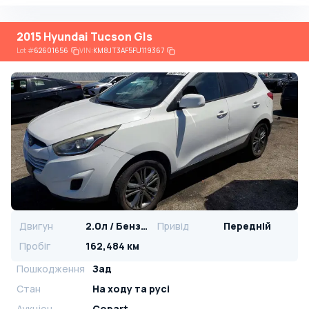
2015 Hyundai Tucson Gls
Lot
#
62601656
VIN:
KM8JT3AF5FU119367
Двигун
2.0л / Бензин
Привід
Передній
Пробіг
162,484 км
Пошкодження
Зад
Стан
На ​​ходу та русі
Аукціон
Copart