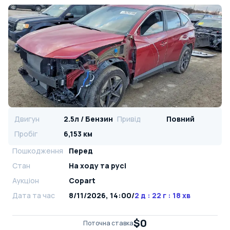
Двигун
2.5л / Бензин
Привід
Повний
Пробіг
6,153 км
Пошкодження
Перед
Стан
На ​​ходу та русі
Аукціон
Copart
Дата та час
8/11/2026, 14:00
/
2 д : 22 г : 18 хв
$0
Поточна ставка