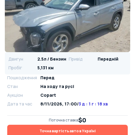
Двигун
2.5л / Бензин
Привід
Передній
Пробіг
5,131 км
Пошкодження
Перед
Стан
На ​​ходу та русі
Аукціон
Copart
Дата та час
8/11/2026, 17:00
/
3 д : 1 г : 18 хв
$0
Поточна ставка
Точна вартість авто в Україні