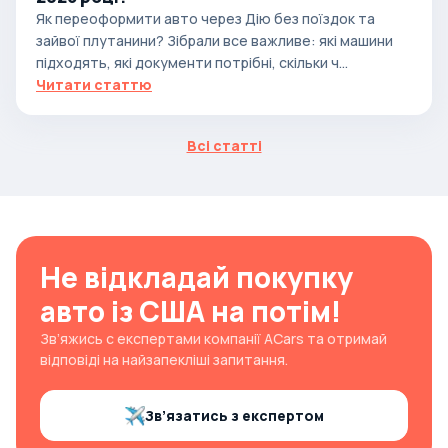
Як переоформити авто через Дію без поїздок та
зайвої плутанини? Зібрали все важливе: які машини
підходять, які документи потрібні, скільки ч...
Читати статтю
Всі статті
Не відкладай покупку
авто із США на потім!
Зв’яжись с експертами компанії ACars та отримай
відповіді на найзапекліші запитання.
Зв’язатись з експертом