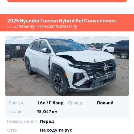
2025 Hyundai Tucson Hybrid Sel Convenience
Lot
#
44753546
VIN:
KM8JCDD17SU392830
Двигун
1.6л / Гібрид
Привід
Повний
Пробіг
15,047 км
Пошкодження
Перед
Стан
На ​​ходу та русі