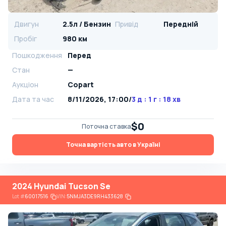
Двигун
2.5л / Бензин
Привід
Передній
Пробіг
980 км
Пошкодження
Перед
Стан
—
Аукціон
Copart
Дата та час
8/11/2026, 17:00
/
3 д : 1 г : 18 хв
$0
Поточна ставка
Точна вартість авто в Україні
2024 Hyundai Tucson Se
Lot
#
60017516
VIN:
5NMJA3DE9RH433628