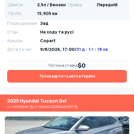
Двигун
2.5л / Бензин
Привід
Передній
Пробіг
15,905 км
Пошкодження
Зад
Стан
На ​​ходу та русі
Аукціон
Copart
Дата та час
9/8/2026, 17:00
/
31 д : 1 г : 18 хв
$0
Поточна ставка
Точна вартість авто в Україні
2025 Hyundai Tucson Sel
Lot
#
51118096
VIN:
5NMJCCDE3SH460937