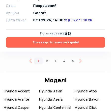
Стан
Покращений
Аукціон
Copart
Дата та час
8/11/2026, 14:00
/
2 д : 22 г : 18 хв
$0
Поточна ставка
Точна вартість авто в Україні
1
2
3
4
5
Моделі
Hyundai
Accent
Hyundai
Aslan
Hyundai
Atos
Hyundai
Avante
Hyundai
Azera
Hyundai
Bayon
Hyundai
Casper
Hyundai
Centennial
Hyundai
Click