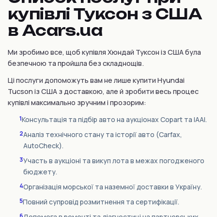
купівлі Туксон з США
в Acars.ua
Ми зробимо все, щоб купівля Хюндай Туксон із США була
безпечною та пройшла без складнощів.
Ці послуги допоможуть вам не лише купити Hyundai
Tucson із США з доставкою, але й зробити весь процес
купівлі максимально зручним і прозорим:
1
Консультація та підбір авто на аукціонах Copart та IAAI.
2
Аналіз технічного стану та історії авто (Carfax,
AutoCheck).
3
Участь в аукціоні та викуп лота в межах погодженого
бюджету.
4
Організація морської та наземної доставки в Україну.
5
Повний супровід розмитнення та сертифікації.
6
Допомога в ремонті та діагностиці на партнерських