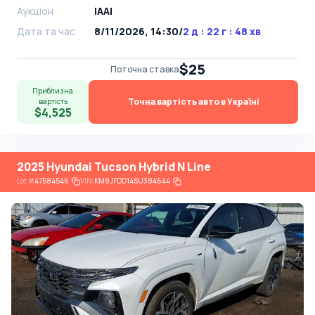
Аукціон
IAAI
Дата та час
8/11/2026, 14:30
/
2 д : 22 г : 48 хв
$25
Поточна ставка
Приблизна
Точна вартість авто в Україні
вартість
$4,525
2025 Hyundai Tucson Hybrid N Line
Lot
#
47584546
VIN:
KM8JFDD14SU384644