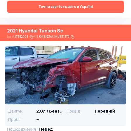
Точна вартість авто в Україні
2021 Hyundai Tucson Se
Lot
#
47552406
VIN:
KM8J23A41MU331570
Двигун
2.0л / Бензин
Привід
Передній
Пробіг
—
Пошкодження
Перед