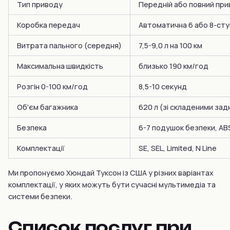
Тип приводу
Передній або повний при
Коробка передач
Автоматична 6 або 8-ст
Витрата пального (середня)
7,5-9,0 л на 100 км
Максимальна швидкість
близько 190 км/год
Розгін 0-100 км/год
8,5-10 секунд
Об'єм багажника
620 л (зі складеними задн
Безпека
6-7 подушок безпеки, ABS
Комплектації
SE, SEL, Limited, N Line
Ми пропонуємо Хюндай Туксон із США у різних варіантах
комплектації, у яких можуть бути сучасні мультимедіа та
системи безпеки.
Список послуг при