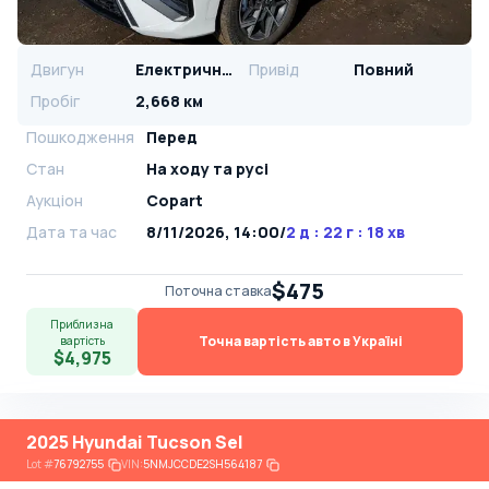
Двигун
Електричний
Привід
Повний
Пробіг
2,668 км
Пошкодження
Перед
Стан
На ​​ходу та русі
Аукціон
Copart
Дата та час
8/11/2026, 14:00
/
2 д : 22 г : 18 хв
$475
Поточна ставка
Приблизна
Точна вартість авто в Україні
вартість
$4,975
2025 Hyundai Tucson Sel
Lot
#
76792755
VIN:
5NMJCCDE2SH564187