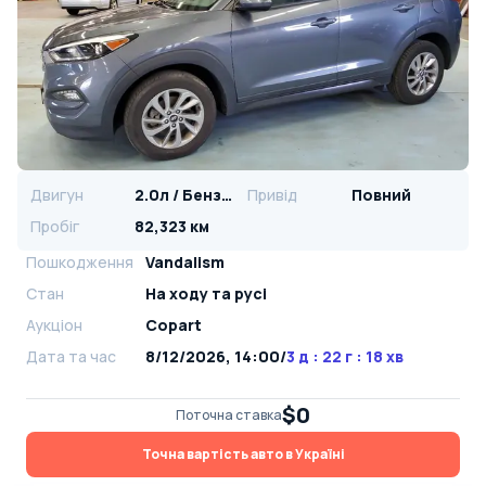
Двигун
2.0л / Бензин
Привід
Повний
Пробіг
82,323 км
Пошкодження
Vandalism
Стан
На ​​ходу та русі
Аукціон
Copart
Дата та час
8/12/2026, 14:00
/
3 д : 22 г : 18 хв
$0
Поточна ставка
Точна вартість авто в Україні