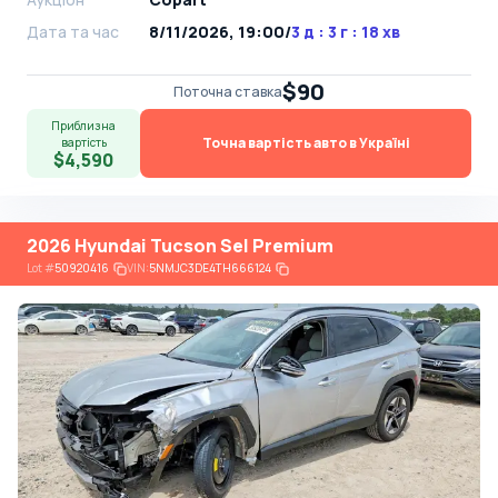
Дата та час
8/11/2026, 19:00
/
3 д : 3 г : 18 хв
$90
Поточна ставка
Приблизна
Точна вартість авто в Україні
вартість
$4,590
2026 Hyundai Tucson Sel Premium
Lot
#
50920416
VIN:
5NMJC3DE4TH666124