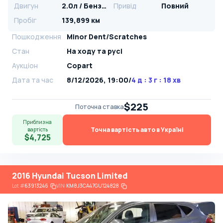
Двигун
2.0л / Бензин
Привід
Повний
Пробіг
139,899 км
Пошкодження
Minor Dent/Scratches
Стан
На ​​ходу та русі
Аукціон
Copart
Дата та час
8/12/2026, 19:00
/
4 д : 3 г : 18 хв
$225
Поточна ставка
Приблизна
Точна вартість авто в Україні
вартість
$4,725
2016 Hyundai Tucson Limited
Lot
#
63913246
VIN:
KM8J3CA47GU124828