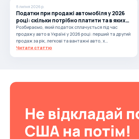
8 липня 2026 р.
Brabus
Податки при продажі автомобіля у 2026
Brilliance
році: скільки потрібно платити та в яких
випадках
Розбираємо, який податок сплачується під час
Bristol
продажу авто в Україні у 2026 році: перший та другий
Bronto
продаж за рік, легкові та вантажні авто, х...
Читати статтю
Bufori
Bugatti
Buick
BYD
Byvin
Cadillac
Не відкладай п
Callaway
Carbodies
США на потім!
Caterham
Chana