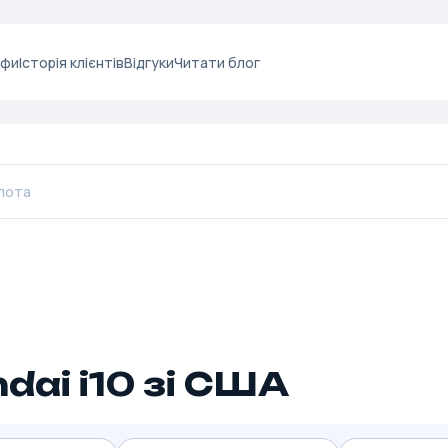
ифи
Історія клієнтів
Відгуки
Читати блог
dai i10 зі США