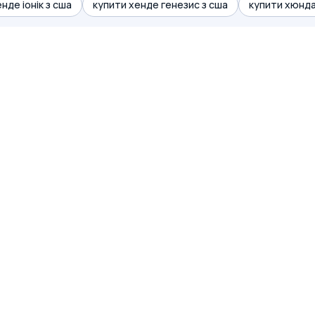
нде іонік з сша
купити хенде генезис з сша
купити хюнда