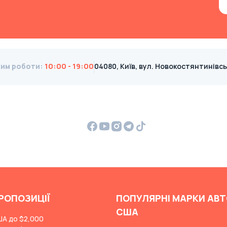
им роботи
:
10:00 - 19:00
04080, Київ, вул. Новокостянтинівська
РОПОЗИЦІЇ
ПОПУЛЯРНІ МАРКИ АВТ
США
ША до $2,000