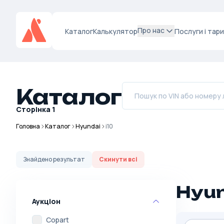
Про нас
Каталог
Калькулятор
Послуги і тар
Каталог
Сторінка
1
Головна
Каталог
Hyundai
i10
Знайдено
результат
Скинути всі
Hyun
Аукціон
Copart