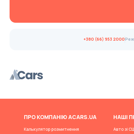
Changan
ChangFeng
Changhe
Chery
+380 (66) 953 2000
Реж
CHERYEXEED
Chevrolet
Chrysler
Citroen
Cizeta
Coggiola
Cord
Cupra
ПРО КОМПАНІЮ ACARS.UA
НАШІ П
Dacia
Калькулятор розмитнення
Авто зі С
Dadi