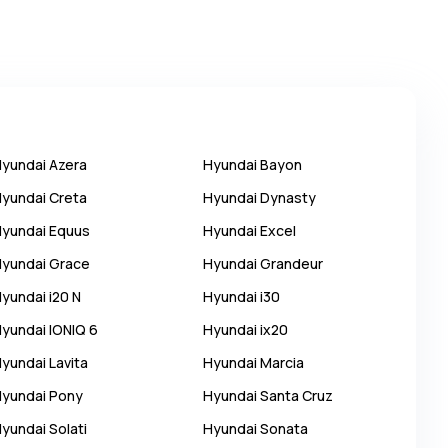
Hyundai
Azera
Hyundai
Bayon
Hyundai
Creta
Hyundai
Dynasty
Hyundai
Equus
Hyundai
Excel
Hyundai
Grace
Hyundai
Grandeur
Hyundai
i20 N
Hyundai
i30
Hyundai
IONIQ 6
Hyundai
ix20
Hyundai
Lavita
Hyundai
Marcia
Hyundai
Pony
Hyundai
Santa Cruz
Hyundai
Solati
Hyundai
Sonata