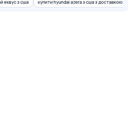
й еквус з сша
купити hyundai azera з сша з доставкою
ці