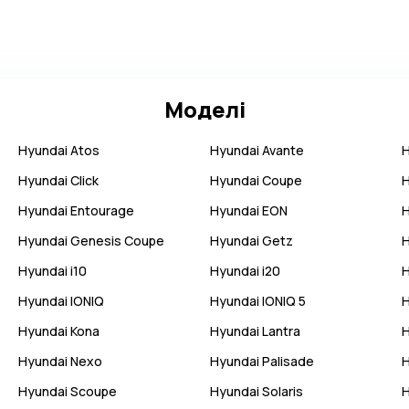
Моделі
Hyundai
Atos
Hyundai
Avante
Hyundai
Click
Hyundai
Coupe
Hyundai
Entourage
Hyundai
EON
Hyundai
Genesis Coupe
Hyundai
Getz
Hyundai
i10
Hyundai
i20
Hyundai
IONIQ
Hyundai
IONIQ 5
Hyundai
Kona
Hyundai
Lantra
Hyundai
Nexo
Hyundai
Palisade
Hyundai
Scoupe
Hyundai
Solaris