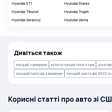
Hyundai
ST1
Hyundai
Starex
Autobianchi
Hyundai
Tiburon
Hyundai
Trajet
Avatr
Hyundai
Veracruz
Hyundai
Verna
Avtokam
BAIC
Bajaj
Baltijas Dzips
Дивіться також
Batmobile
Bentley
хендай з америки
купити хенде іонік з сша
ціна пр
Bertone
хюндай палісад з америки
хюндай санта фе 2022 із
Bilenkin
Bio auto
Bitter
Корисні статті про авто зі С
BMW
Borgward