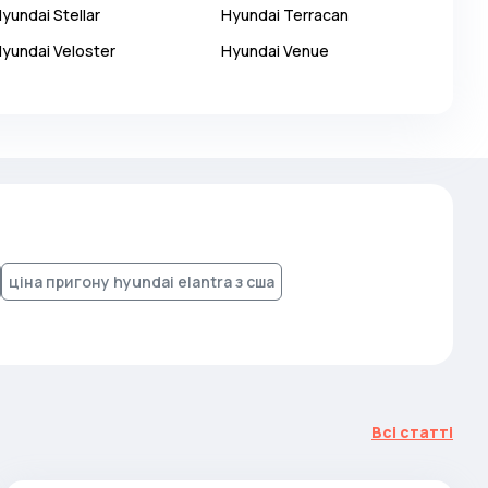
Hyundai
Stellar
Hyundai
Terracan
Hyundai
Veloster
Hyundai
Venue
ціна пригону hyundai elantra з сша
Всі статті