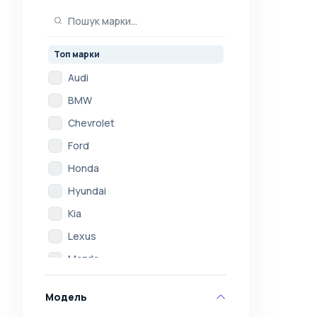
Топ марки
Audi
BMW
Chevrolet
Ford
Honda
Hyundai
Kia
Lexus
Mazda
Mercedes
Модель
Mitsubishi