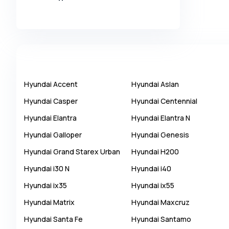
Alpina
Alpine
AMC
AM General
Apal
Hyundai
Accent
Hyundai
Aslan
Ariel
Hyundai
Casper
Hyundai
Centennial
Aro
Hyundai
Elantra
Hyundai
Elantra N
Asia
Hyundai
Galloper
Hyundai
Genesis
Aston Martin
Hyundai
Grand Starex Urban
Hyundai
H200
Auburn
Hyundai
i30 N
Hyundai
i40
Audi
Hyundai
ix35
Hyundai
ix55
Aurus
Hyundai
Matrix
Hyundai
Maxcruz
Austin
Hyundai
Santa Fe
Hyundai
Santamo
Austin Healey