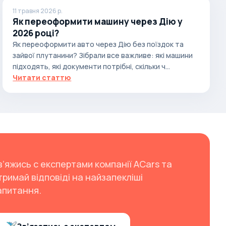
11 травня 2026 р.
Як переоформити машину через Дію у
2026 році?
Як переоформити авто через Дію без поїздок та
зайвої плутанини? Зібрали все важливе: які машини
підходять, які документи потрібні, скільки ч...
Читати статтю
в’яжись с експертами компанії ACars та
тримай відповіді на найзапекліші
апитання.