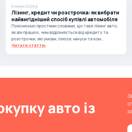
6 липня 2026 р.
Лізинг, кредит чи розстрочка: як вибрати
найвигідніший спосіб купівлі автомобіля
Пояснюємо простими словами, що таке лізинг авто,
як він працює, чим відрізняється від кредиту та
розстрочки, які умови, плюси, мінуси та ком...
Читати статтю
З
окупку авто із
о
з