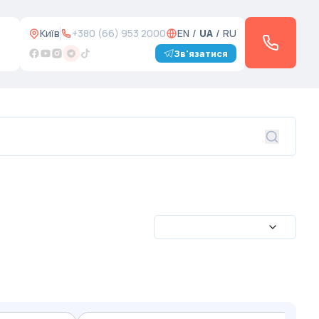
Київ
+380 (66) 953 2000
EN
/
UA
/
RU
Зв'язатися