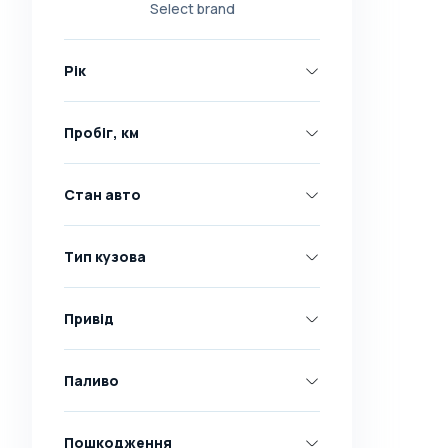
Select brand
Nissan
Opel
Рік
Peugeot
Renault
Пробіг, км
Skoda
Toyota
Стан авто
Volkswagen
Volvo
Тип кузова
Всі марки
Abarth
Привід
AC
Acura
Паливо
Adler
Пошкодження
Alfa Romeo