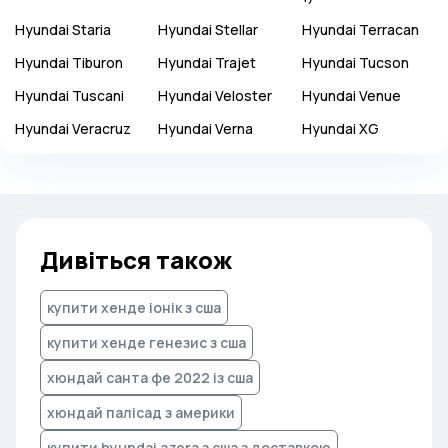
Hyundai
Staria
Hyundai
Stellar
Hyundai
Terracan
Hyundai
Tiburon
Hyundai
Trajet
Hyundai
Tucson
Hyundai
Tuscani
Hyundai
Veloster
Hyundai
Venue
Hyundai
Veracruz
Hyundai
Verna
Hyundai
XG
Дивіться також
купити хенде іонік з сша
купити хенде генезис з сша
хюндай санта фе 2022 із сша
хюндай палісад з америки
купити hyundai azera з сша з доставкою