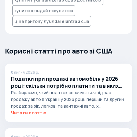
купити хюндай еквус з сша
ціна пригону hyundai elantra з сша
Корисні статті про авто зі США
8 липня 2026 р.
Податки при продажі автомобіля у 2026
році: скільки потрібно платити та в яких
випадках
Розбираємо, який податок сплачується під час
продажу авто в Україні у 2026 році: перший та другий
продаж за рік, легкові та вантажні авто, х...
Читати статтю
6 липня 2026 р.