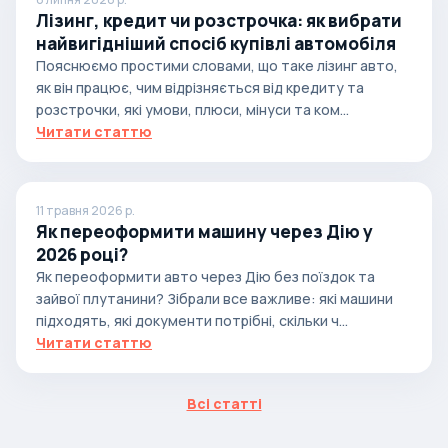
Лізинг, кредит чи розстрочка: як вибрати
найвигідніший спосіб купівлі автомобіля
Пояснюємо простими словами, що таке лізинг авто,
як він працює, чим відрізняється від кредиту та
розстрочки, які умови, плюси, мінуси та ком...
Читати статтю
11 травня 2026 р.
Як переоформити машину через Дію у
2026 році?
Як переоформити авто через Дію без поїздок та
зайвої плутанини? Зібрали все важливе: які машини
підходять, які документи потрібні, скільки ч...
Читати статтю
Всі статті