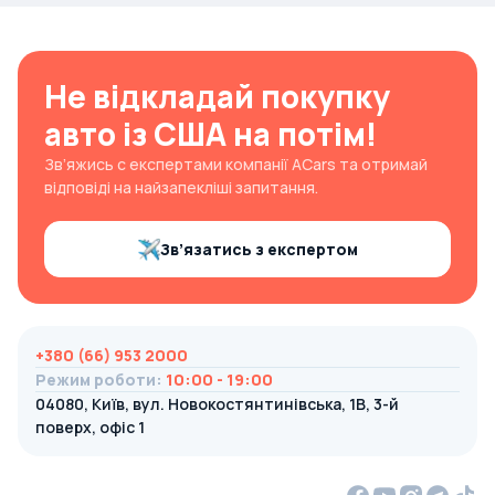
Не відкладай покупку
авто із США на потім!
Зв’яжись с експертами компанії ACars та отримай
відповіді на найзапекліші запитання.
Зв’язатись з експертом
+380 (66) 953 2000
Режим роботи
:
10:00 - 19:00
04080, Київ, вул. Новокостянтинівська, 1В, 3-й
поверх, офіс 1