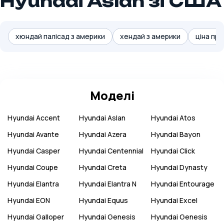
Hyundai Aslan зі США
хюндай палісад з америки
хендай з америки
ціна при
Моделі
Hyundai
Accent
Hyundai
Aslan
Hyundai
Atos
Hyundai
Avante
Hyundai
Azera
Hyundai
Bayon
Hyundai
Casper
Hyundai
Centennial
Hyundai
Click
Hyundai
Coupe
Hyundai
Creta
Hyundai
Dynasty
Hyundai
Elantra
Hyundai
Elantra N
Hyundai
Entourage
Hyundai
EON
Hyundai
Equus
Hyundai
Excel
Hyundai
Galloper
Hyundai
Genesis
Hyundai
Genesis