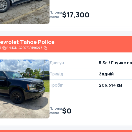
$17,300
Поточна
ставка
evrolet Tahoe Police
6
VIN:
1GNLC2E07CR190248
Двигун
5.3л / Гнучке п
Привід
Задній
Пробіг
206,514 км
$0
Поточна
ставка