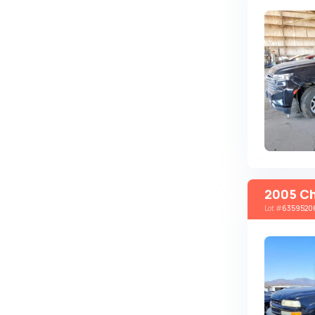
Changan
ChangFeng
Changhe
Chery
CHERYEXEED
Chevrolet
Chrysler
Citroen
2005 Ch
Cizeta
Lot
#
6359520
Coggiola
Cord
Cupra
Dacia
Dadi