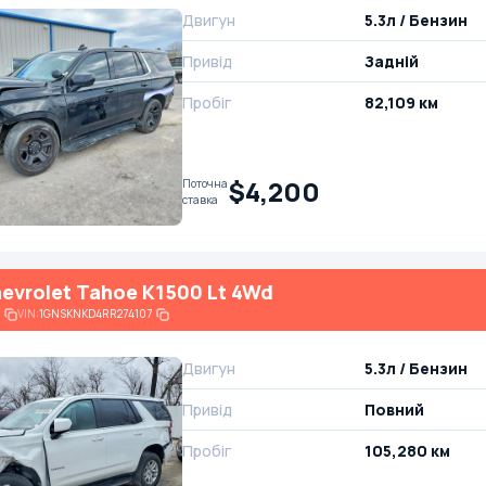
Двигун
5.3л / Бензин
Привід
Задній
Пробіг
82,109 км
$4,200
Поточна
ставка
evrolet Tahoe K1500 Lt 4Wd
VIN:
1GNSKNKD4RR274107
Двигун
5.3л / Бензин
Привід
Повний
Пробіг
105,280 км