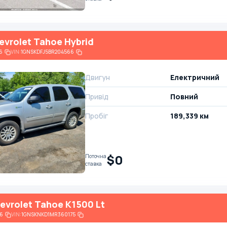
evrolet Tahoe Hybrid
6
VIN:
1GNSKDFJ5BR204566
Двигун
Електричний
Привід
Повний
Пробіг
189,339 км
$0
Поточна
ставка
evrolet Tahoe K1500 Lt
6
VIN:
1GNSKNKD1MR360175