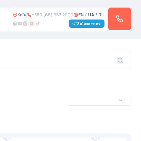
Київ
+380 (66) 953 2000
EN
/
UA
/
RU
Зв'язатися