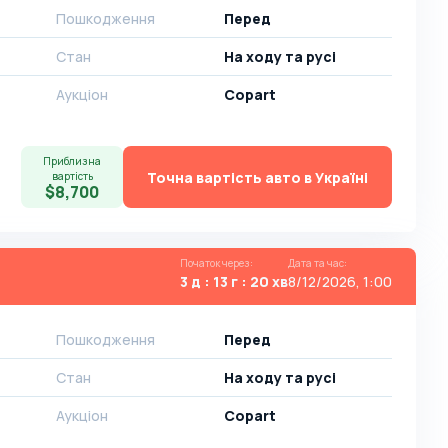
Пошкодження
Перед
Стан
На ​​ходу та русі
Аукціон
Copart
Приблизна
Точна вартість авто в Україні
вартість
$8,700
Початок через
:
Дата та час
:
3 д : 13 г : 20 хв
8/12/2026, 1:00
Пошкодження
Перед
Стан
На ​​ходу та русі
Аукціон
Copart