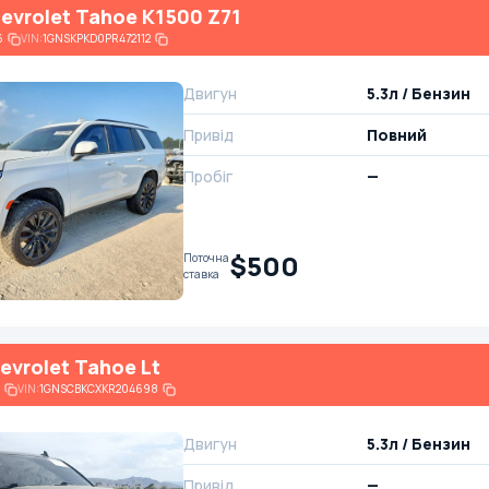
evrolet Tahoe K1500 Z71
6
VIN:
1GNSKPKD0PR472112
Двигун
5.3л / Бензин
Привід
Повний
Пробіг
—
$500
Поточна
ставка
evrolet Tahoe Lt
VIN:
1GNSCBKCXKR204698
Двигун
5.3л / Бензин
Привід
—