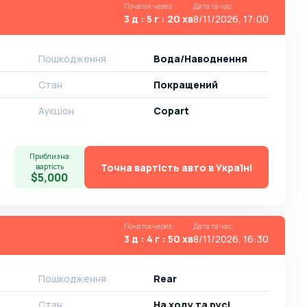
Початок через
:
Дата та час
:
3 д : 5 г : 20 хв
8/11/2026, 17:00
Пошкодження
Вода/Наводнення
Стан
Покращений
Аукціон
Copart
Приблизна
Точна вартість авто в Україні
вартість
$5,000
Початок через
:
Дата та час
:
3 д : 4 г : 50 хв
8/11/2026, 16:30
Пошкодження
Rear
Стан
На ​​ходу та русі