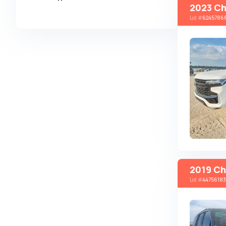
2023 Ch
Alpina
Lot
#
6245786
Alpine
AMC
AM General
Apal
Ariel
Aro
Asia
Aston Martin
Auburn
2019 Ch
Audi
Lot
#
44756183
Aurus
Austin
Austin Healey