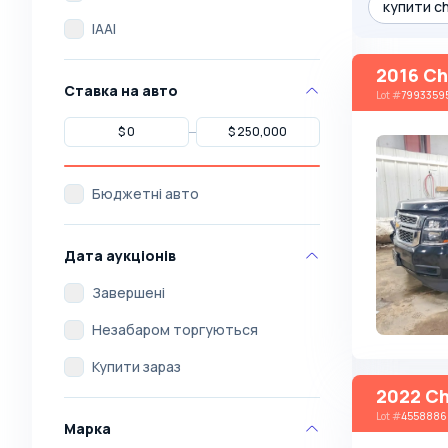
купити ch
IAAI
2016 Ch
Ставка на авто
Lot
#
7993359
Бюджетні авто
Дата аукціонів
Завершені
Незабаром торгуються
Купити зараз
2022 Ch
Lot
#
4558886
Марка