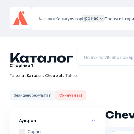
Про нас
Каталог
Калькулятор
Послуги і тар
Каталог
Сторінка
1
Головна
Каталог
Chevrolet
Tahoe
Знайдено
результат
Скинути всі
Chev
Аукціон
Copart