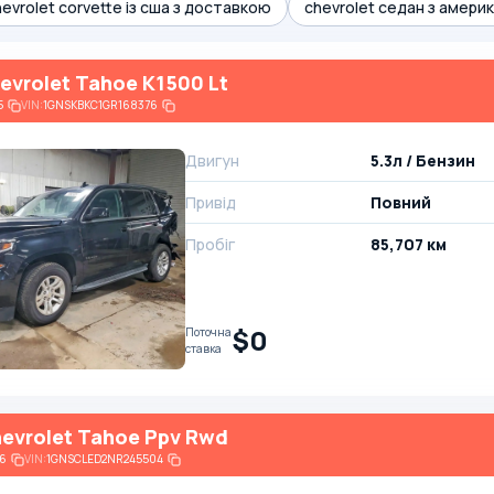
evrolet corvette із сша з доставкою
chevrolet седан з амери
evrolet Tahoe K1500 Lt
5
VIN:
1GNSKBKC1GR168376
Двигун
5.3л / Бензин
Привід
Повний
Пробіг
85,707 км
$0
Поточна
ставка
evrolet Tahoe Ppv Rwd
6
VIN:
1GNSCLED2NR245504