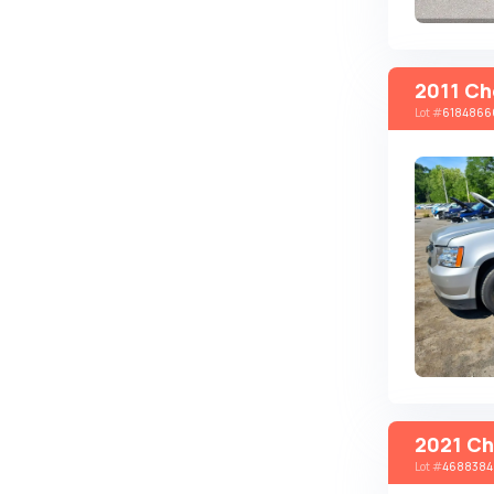
Brabus
Brilliance
2011 Ch
Bristol
Lot
#
6184866
Bronto
Bufori
Bugatti
Buick
BYD
Byvin
Cadillac
Callaway
Carbodies
2021 Ch
Caterham
Lot
#
4688384
Chana