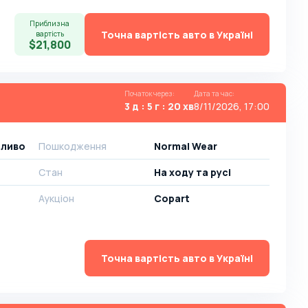
Приблизна
Точна вартість авто в Україні
вартість
$21,800
Початок через
:
Дата та час
:
3 д : 5 г : 20 хв
8/11/2026, 17:00
аливо
Пошкодження
Normal Wear
Стан
На ​​ходу та русі
Аукціон
Copart
Точна вартість авто в Україні