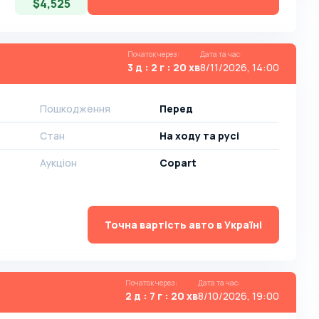
$4,525
Початок через
:
Дата та час
:
3 д : 2 г : 20 хв
8/11/2026, 14:00
Пошкодження
Перед
Стан
На ​​ходу та русі
Аукціон
Copart
Точна вартість авто в Україні
Початок через
:
Дата та час
:
2 д : 7 г : 20 хв
8/10/2026, 19:00