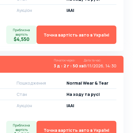
Аукціон
IAAI
Приблизна
Точна вартість авто в Україні
вартість
$4,550
Початок через
:
Дата та час
:
3 д : 2 г : 50 хв
8/11/2026, 14:30
Пошкодження
Normal Wear & Tear
Стан
На ​​ходу та русі
Аукціон
IAAI
Приблизна
Точна вартість авто в Україні
вартість