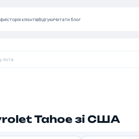
ифи
Історія клієнтів
Відгуки
Читати блог
rolet Tahoe зі США