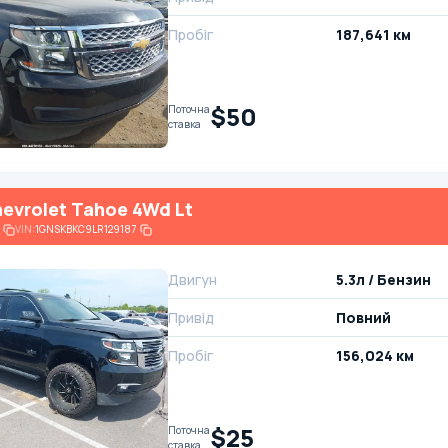
Пробіг
187,641 км
$50
Поточна
ставка
evrolet Tahoe 4Wd Lt
VIN:
1GNSKBKC9LR129187
Двигун
5.3л / Бензин
Привід
Повний
Пробіг
156,024 км
$25
Поточна
ставка