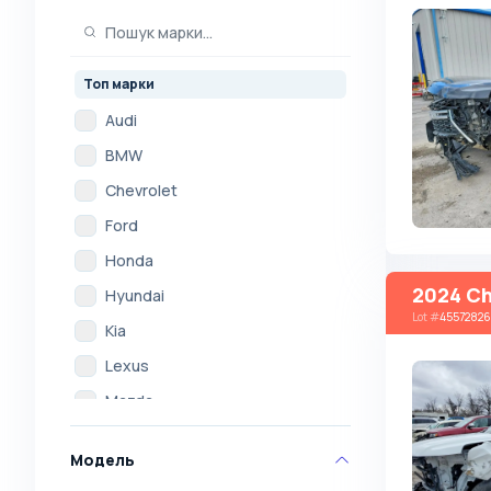
Топ марки
Audi
BMW
Chevrolet
Ford
Honda
2024 Ch
Hyundai
Lot
#
45572826
Kia
Lexus
Mazda
Mercedes
Модель
Mitsubishi