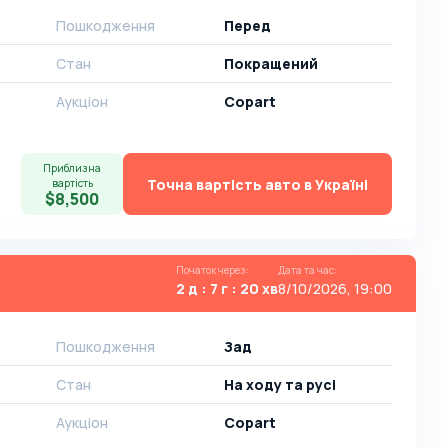
Пошкодження
Перед
Стан
Покращений
Аукціон
Copart
Приблизна
Точна вартість авто в Україні
вартість
$8,500
Початок через
:
Дата та час
:
2 д : 7 г : 20 хв
8/10/2026, 19:00
Пошкодження
Зад
Стан
На ​​ходу та русі
Аукціон
Copart