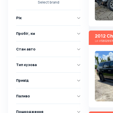
Select brand
Nissan
Opel
Рік
Peugeot
Renault
Пробіг, км
2012 Ch
Skoda
Lot
#
5802997
Toyota
Стан авто
Volkswagen
Volvo
Тип кузова
Всі марки
Abarth
Привід
AC
Acura
Паливо
Adler
Пошкодження
Alfa Romeo