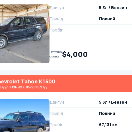
Двигун
5.3л / Бензин
Привід
Повний
Пробіг
—
$4,000
Поточна
ставка
evrolet Tahoe K1500
6
VIN:
1GNEK13T85R251659
Двигун
5.3л / Бензин
Привід
Повний
Пробіг
67,131 км