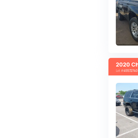
Autobianchi
Avatr
Avtokam
BAIC
Bajaj
Baltijas Dzips
2020 Ch
Batmobile
Lot
#
45572740
Bentley
Bertone
Bilenkin
Bio auto
Bitter
BMW
Borgward