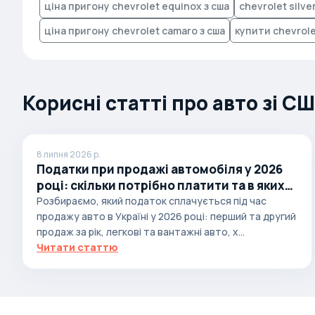
ціна пригону chevrolet equinox з сша
chevrolet silv
Brabus
ціна пригону chevrolet camaro з сша
купити chevrole
Brilliance
Bristol
Bronto
Корисні статті про авто зі С
Bufori
Bugatti
Buick
8 липня 2026 р.
Податки при продажі автомобіля у 2026
BYD
році: скільки потрібно платити та в яких
Byvin
випадках
Розбираємо, який податок сплачується під час
продажу авто в Україні у 2026 році: перший та другий
Cadillac
продаж за рік, легкові та вантажні авто, х...
Callaway
Читати статтю
Carbodies
Caterham
Chana