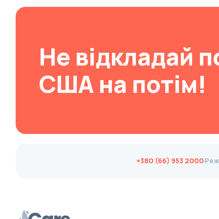
Changan
ChangFeng
Changhe
Не відкладай п
Chery
США на потім!
CHERYEXEED
Chevrolet
Chrysler
Citroen
Cizeta
Coggiola
+380 (66) 953 2000
Реж
Cord
Cupra
Dacia
Dadi