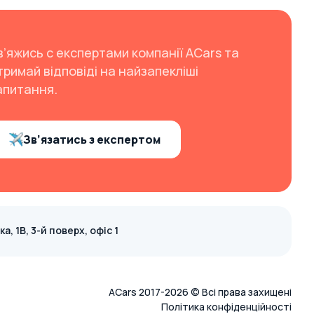
в’яжись с експертами компанії ACars та
тримай відповіді на найзапекліші
апитання.
Зв’язатись з експертом
, 1В, 3-й поверх, офіс 1
ACars 2017-2026 © Всі права захищені
Політика конфіденційності