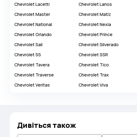
Chevrolet
Lacetti
Chevrolet
Lanos
Autobianchi
Chevrolet
Master
Chevrolet
Matiz
Avatr
Chevrolet
National
Chevrolet
Nexia
Avtokam
Chevrolet
Orlando
Chevrolet
Prince
BAIC
Chevrolet
Sail
Chevrolet
Silverado
Bajaj
Chevrolet
SS
Chevrolet
SSR
Baltijas Dzips
Chevrolet
Tavera
Chevrolet
Tico
Batmobile
Chevrolet
Traverse
Chevrolet
Trax
Bentley
Chevrolet
Veritas
Chevrolet
Viva
Bertone
Bilenkin
Bio auto
Bitter
Дивіться також
BMW
Borgward