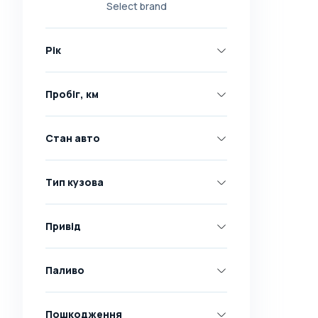
Select brand
Nissan
Opel
Рік
Peugeot
Renault
Пробіг, км
Skoda
Toyota
Стан авто
Volkswagen
Volvo
Тип кузова
Всі марки
Abarth
Привід
AC
Acura
Паливо
Adler
Пошкодження
Alfa Romeo