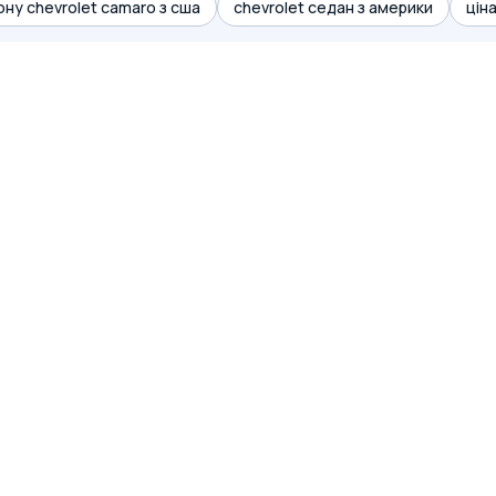
ону chevrolet camaro з сша
chevrolet седан з америки
ціна