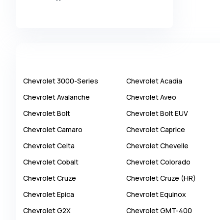
Alpina
Alpine
AMC
AM General
Apal
Chevrolet
3000-Series
Chevrolet
Acadia
Ariel
Chevrolet
Avalanche
Chevrolet
Aveo
Aro
Chevrolet
Bolt
Chevrolet
Bolt EUV
Asia
Chevrolet
Camaro
Chevrolet
Caprice
Aston Martin
Chevrolet
Celta
Chevrolet
Chevelle
Auburn
Chevrolet
Cobalt
Chevrolet
Colorado
Audi
Chevrolet
Cruze
Chevrolet
Cruze (HR)
Aurus
Chevrolet
Epica
Chevrolet
Equinox
Austin
Chevrolet
G2X
Chevrolet
GMT-400
Austin Healey