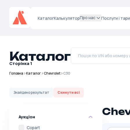
Про нас
Каталог
Калькулятор
Послуги і тар
Каталог
Сторінка
1
Головна
Каталог
Chevrolet
C30
Знайдено
результат
Скинути всі
Chev
Аукціон
Copart