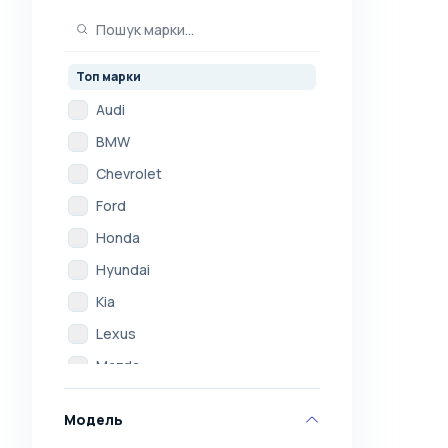
Топ марки
Audi
BMW
Chevrolet
Ford
Honda
Hyundai
Kia
Lexus
Mazda
Mercedes
Модель
Mitsubishi