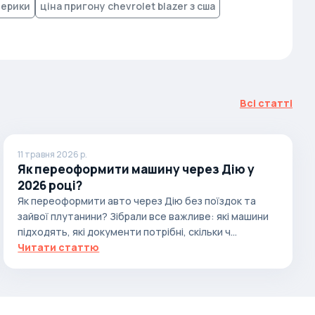
мерики
ціна пригону chevrolet blazer з сша
Всі статті
11 травня 2026 р.
Як переоформити машину через Дію у
2026 році?
Як переоформити авто через Дію без поїздок та
зайвої плутанини? Зібрали все важливе: які машини
підходять, які документи потрібні, скільки ч...
Читати статтю