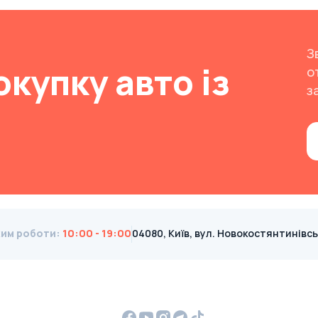
З
окупку авто із
о
з
им роботи
:
10:00 - 19:00
04080, Київ, вул. Новокостянтинівська