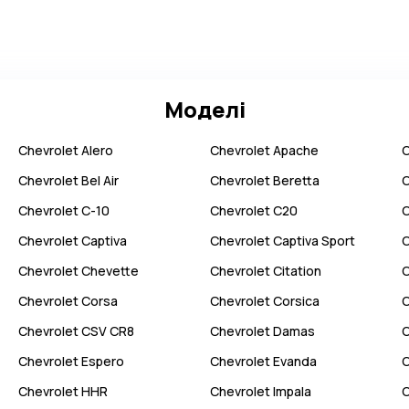
Моделі
Chevrolet
Alero
Chevrolet
Apache
C
Chevrolet
Bel Air
Chevrolet
Beretta
C
Chevrolet
C-10
Chevrolet
C20
C
Chevrolet
Captiva
Chevrolet
Captiva Sport
C
Chevrolet
Chevette
Chevrolet
Citation
C
Chevrolet
Corsa
Chevrolet
Corsica
C
Chevrolet
CSV CR8
Chevrolet
Damas
C
Chevrolet
Espero
Chevrolet
Evanda
C
Chevrolet
HHR
Chevrolet
Impala
C