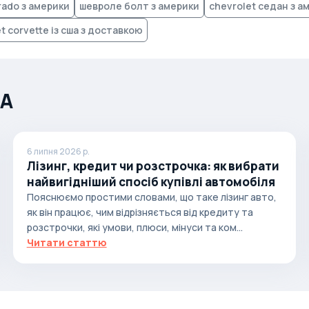
erado з америки
шевроле болт з америки
chevrolet седан з а
t corvette із сша з доставкою
ША
6 липня 2026 р.
Лізинг, кредит чи розстрочка: як вибрати
найвигідніший спосіб купівлі автомобіля
Пояснюємо простими словами, що таке лізинг авто,
як він працює, чим відрізняється від кредиту та
розстрочки, які умови, плюси, мінуси та ком...
Читати статтю