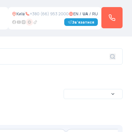
Київ
+380 (66) 953 2000
EN
/
UA
/
RU
Зв'язатися