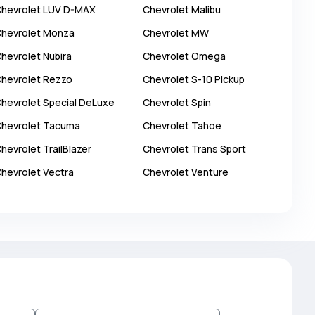
hevrolet
LUV D-MAX
Chevrolet
Malibu
hevrolet
Monza
Chevrolet
MW
hevrolet
Nubira
Chevrolet
Omega
hevrolet
Rezzo
Chevrolet
S-10 Pickup
hevrolet
Special DeLuxe
Chevrolet
Spin
hevrolet
Tacuma
Chevrolet
Tahoe
hevrolet
TrailBlazer
Chevrolet
Trans Sport
hevrolet
Vectra
Chevrolet
Venture