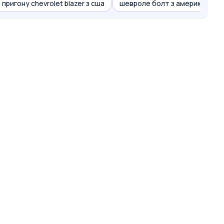
 пригону chevrolet blazer з сша
шевроле болт з америки
ц