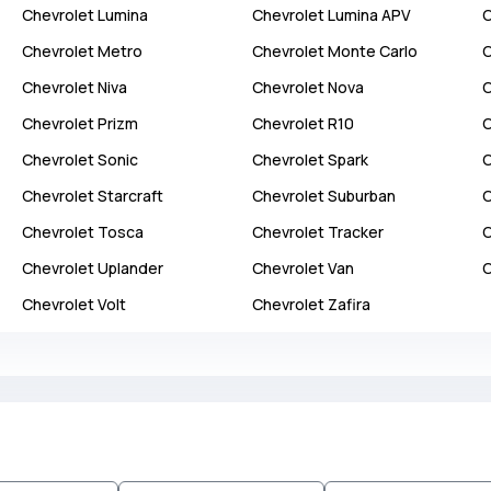
Chevrolet
Lumina
Chevrolet
Lumina APV
C
Chevrolet
Metro
Chevrolet
Monte Carlo
C
Chevrolet
Niva
Chevrolet
Nova
C
Chevrolet
Prizm
Chevrolet
R10
C
Chevrolet
Sonic
Chevrolet
Spark
C
Chevrolet
Starcraft
Chevrolet
Suburban
C
Chevrolet
Tosca
Chevrolet
Tracker
C
Chevrolet
Uplander
Chevrolet
Van
C
Chevrolet
Volt
Chevrolet
Zafira