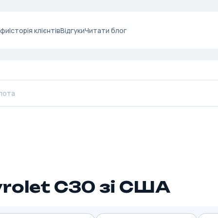
ифи
Історія клієнтів
Відгуки
Читати блог
rolet C30 зі США