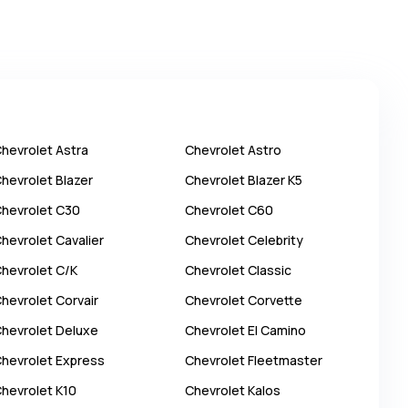
hevrolet
Astra
Chevrolet
Astro
hevrolet
Blazer
Chevrolet
Blazer K5
hevrolet
C30
Chevrolet
C60
hevrolet
Cavalier
Chevrolet
Celebrity
hevrolet
C/K
Chevrolet
Classic
hevrolet
Corvair
Chevrolet
Corvette
hevrolet
Deluxe
Chevrolet
El Camino
hevrolet
Express
Chevrolet
Fleetmaster
hevrolet
K10
Chevrolet
Kalos