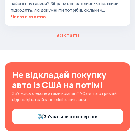
зайвої плутанини? Зібрали все важливе: які машини
підходять, які документи потрібні, скільки ч...
Читати статтю
Всі статті
Не відкладай покупку
авто із США на потім!
Зв’яжись с експертами компанії ACars та отримай
відповіді на найзапекліші запитання.
Зв’язатись з експертом