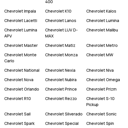
400
Chevrolet
Impala
Chevrolet
K10
Chevrolet
Kalos
Chevrolet
Lacetti
Chevrolet
Lanos
Chevrolet
Lumina
Chevrolet
Lumina
Chevrolet
LUV D-
Chevrolet
Malibu
APV
MAX
Chevrolet
Master
Chevrolet
Matiz
Chevrolet
Metro
Chevrolet
Monte
Chevrolet
Monza
Chevrolet
MW
Carlo
Chevrolet
National
Chevrolet
Nexia
Chevrolet
Niva
Chevrolet
Nova
Chevrolet
Nubira
Chevrolet
Omega
Chevrolet
Orlando
Chevrolet
Prince
Chevrolet
Prizm
Chevrolet
R10
Chevrolet
Rezzo
Chevrolet
S-10
Pickup
Chevrolet
Sail
Chevrolet
Silverado
Chevrolet
Sonic
Chevrolet
Spark
Chevrolet
Special
Chevrolet
Spin