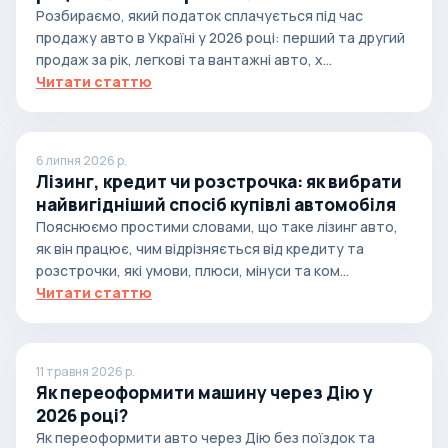
випадках
Розбираємо, який податок сплачується під час
продажу авто в Україні у 2026 році: перший та другий
продаж за рік, легкові та вантажні авто, х...
Читати статтю
6 липня 2026 р.
Лізинг, кредит чи розстрочка: як вибрати
найвигідніший спосіб купівлі автомобіля
Пояснюємо простими словами, що таке лізинг авто,
як він працює, чим відрізняється від кредиту та
розстрочки, які умови, плюси, мінуси та ком...
Читати статтю
11 травня 2026 р.
Як переоформити машину через Дію у
2026 році?
Як переоформити авто через Дію без поїздок та