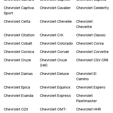
Chevrolet
Captiva
Chevrolet
Cavalier
Chevrolet
Celebrity
Sport
Chevrolet
Celta
Chevrolet
Chevelle
Chevrolet
Chevette
Chevrolet
Citation
Chevrolet
C/K
Chevrolet
Classic
Chevrolet
Cobalt
Chevrolet
Colorado
Chevrolet
Corsa
Chevrolet
Corsica
Chevrolet
Corvair
Chevrolet
Corvette
Chevrolet
Cruze
Chevrolet
Cruze
Chevrolet
CSV CR8
(HR)
Chevrolet
Damas
Chevrolet
Deluxe
Chevrolet
El
Camino
Chevrolet
Epica
Chevrolet
Equinox
Chevrolet
Espero
Chevrolet
Evanda
Chevrolet
Express
Chevrolet
Fleetmaster
Chevrolet
G2X
Chevrolet
GMT-
Chevrolet
HHR