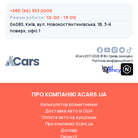
+380 (66) 953 2000
Режим роботи
:
10:00 - 19:00
04080, Київ, вул. Новокостянтинівська, 1В, 3-й
поверх, офіс 1
ACars 2017-2026 © Всі права захищені
Політика конфіденційності
ПРО КОМПАНІЮ ACARS.UA
Калькулятор розмитнення
Доставка Авто із США
Оплата авто на аукціонах
Про компанію Acars.ua
Договір
Гарантії