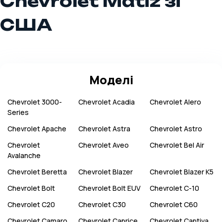
Chevrolet Matiz зі
США
Моделі
Chevrolet
3000-
Chevrolet
Acadia
Chevrolet
Alero
Series
Chevrolet
Apache
Chevrolet
Astra
Chevrolet
Astro
Chevrolet
Chevrolet
Aveo
Chevrolet
Bel Air
Avalanche
Chevrolet
Beretta
Chevrolet
Blazer
Chevrolet
Blazer K5
Chevrolet
Bolt
Chevrolet
Bolt EUV
Chevrolet
C-10
Chevrolet
C20
Chevrolet
C30
Chevrolet
C60
Chevrolet
Camaro
Chevrolet
Caprice
Chevrolet
Captiva