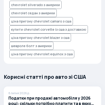
chevrolet silverado з америки
chevrolet седан з америки
ціна пригону chevrolet camaro з сша
купити chevrolet corvette із сша з доставкою
ціна пригону chevrolet blazer з сша
шевроле болт з америки
ціна пригону chevrolet equinox з сша
Корисні статті про авто зі США
8 липня 2026 р.
Податки при продажі автомобіля у 2026
році: скільки потрібно платити та в яких