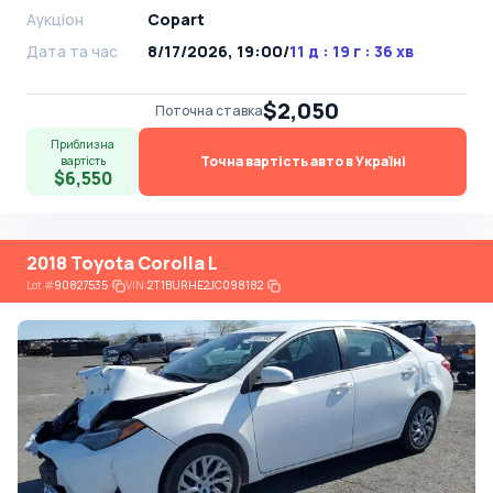
Аукціон
Copart
Дата та час
8/17/2026, 19:00
/
11 д : 19 г : 36 хв
$2,050
Поточна ставка
Приблизна
Точна вартість авто в Україні
вартість
$6,550
2018 Toyota Corolla L
Lot
#
90827535
VIN:
2T1BURHE2JC098182