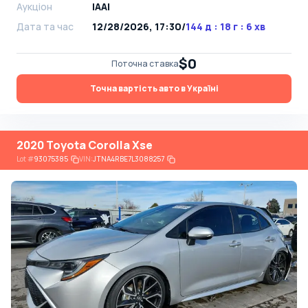
Аукціон
IAAI
Дата та час
12/28/2026, 17:30
/
144 д : 18 г : 6 хв
$0
Поточна ставка
Точна вартість авто в Україні
2020 Toyota Corolla Xse
Lot
#
93075385
VIN:
JTNA4RBE7L3088257