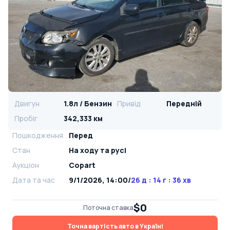
Двигун
1.8л / Бензин
Привід
Передній
Пробіг
342,333 км
Пошкодження
Перед
Стан
На ​​ходу та русі
Аукціон
Copart
Дата та час
9/1/2026, 14:00
/
26 д : 14 г : 36 хв
$0
Поточна ставка
Точна вартість авто в Україні