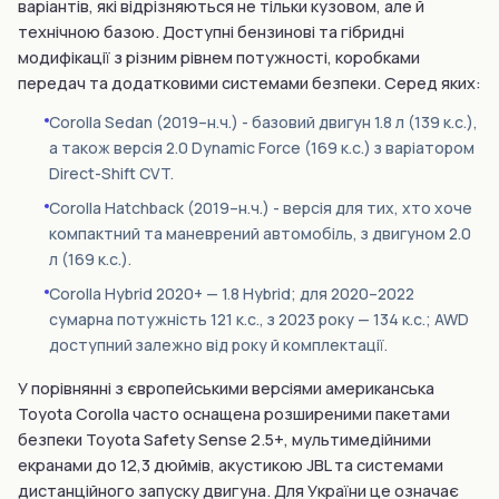
варіантів, які відрізняються не тільки кузовом, але й
технічною базою. Доступні бензинові та гібридні
модифікації з різним рівнем потужності, коробками
передач та додатковими системами безпеки. Серед яких:
Corolla Sedan (2019–н.ч.) - базовий двигун 1.8 л (139 к.с.),
а також версія 2.0 Dynamic Force (169 к.с.) з варіатором
Direct-Shift CVT.
Corolla Hatchback (2019–н.ч.) - версія для тих, хто хоче
компактний та маневрений автомобіль, з двигуном 2.0
л (169 к.с.).
Corolla Hybrid 2020+ — 1.8 Hybrid; для 2020–2022
сумарна потужність 121 к.с., з 2023 року — 134 к.с.; AWD
доступний залежно від року й комплектації.
У порівнянні з європейськими версіями американська
Toyota Corolla часто оснащена розширеними пакетами
безпеки Toyota Safety Sense 2.5+, мультимедійними
екранами до 12,3 дюймів, акустикою JBL та системами
дистанційного запуску двигуна. Для України це означає