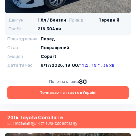
Двигун
1.8л / Бензин
Привід
Передній
Пробіг
216,304 км
Пошкодження
Перед
Стан
Покращений
Аукціон
Copart
Дата та час
8/17/2026, 19:00
/
11 д : 19 г : 36 хв
$0
Поточна ставка
Точна вартість авто в Україні
2014 Toyota Corolla Le
Lot
#
91034045
VIN:
2T1BURHE2EC187482