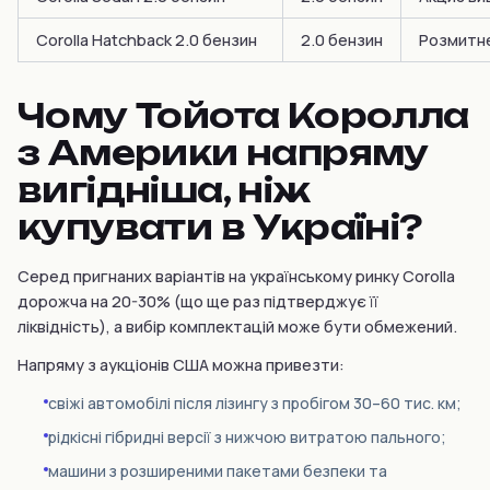
Corolla Hatchback 2.0 бензин
2.0 бензин
Розмитне
Чому Тойота Королла
з Америки напряму
вигідніша, ніж
купувати в Україні?
Серед пригнаних варіантів на українському ринку Corolla
дорожча на 20-30% (що ще раз підтверджує її
ліквідність), а вибір комплектацій може бути обмежений.
Напряму з аукціонів США можна привезти:
свіжі автомобілі після лізингу з пробігом 30–60 тис. км;
рідкісні гібридні версії з нижчою витратою пального;
машини з розширеними пакетами безпеки та