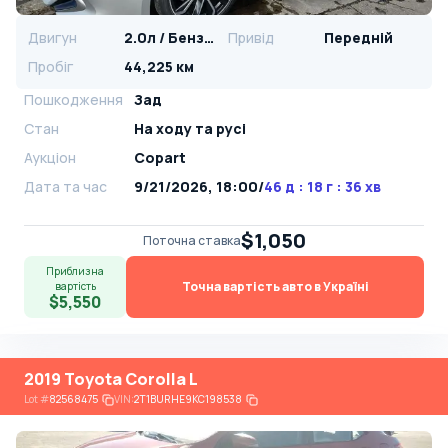
Двигун
2.0л / Бензин
Привід
Передній
Пробіг
44,225 км
Пошкодження
Зад
Стан
На ​​ходу та русі
Аукціон
Copart
Дата та час
9/21/2026, 18:00
/
46 д : 18 г : 36 хв
$1,050
Поточна ставка
Приблизна
Точна вартість авто в Україні
вартість
$5,550
2019 Toyota Corolla L
Lot
#
82568475
VIN:
2T1BURHE9KC198538