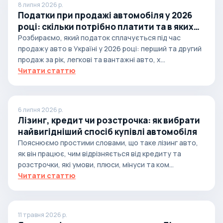
8 липня 2026 р.
Податки при продажі автомобіля у 2026
році: скільки потрібно платити та в яких
випадках
Розбираємо, який податок сплачується під час
продажу авто в Україні у 2026 році: перший та другий
продаж за рік, легкові та вантажні авто, х...
Читати статтю
6 липня 2026 р.
Лізинг, кредит чи розстрочка: як вибрати
найвигідніший спосіб купівлі автомобіля
Пояснюємо простими словами, що таке лізинг авто,
як він працює, чим відрізняється від кредиту та
розстрочки, які умови, плюси, мінуси та ком...
Читати статтю
11 травня 2026 р.