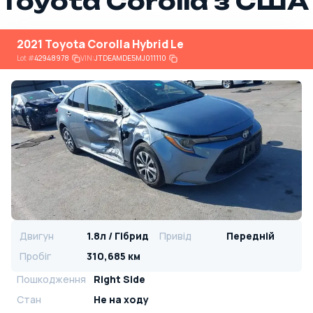
Toyota Corolla з США
2021 Toyota Corolla Hybrid Le
Lot
#
42948978
VIN:
JTDEAMDE5MJ011110
Двигун
1.8л / Гібрид
Привід
Передній
Пробіг
310,685 км
Пошкодження
Right Side
Стан
Не на ходу