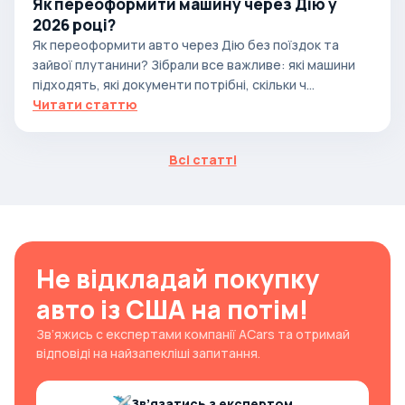
Як переоформити машину через Дію у
2026 році?
Як переоформити авто через Дію без поїздок та
зайвої плутанини? Зібрали все важливе: які машини
підходять, які документи потрібні, скільки ч...
Читати статтю
Всі статті
Не відкладай покупку
авто із США на потім!
Зв’яжись с експертами компанії ACars та отримай
відповіді на найзапекліші запитання.
Зв’язатись з експертом