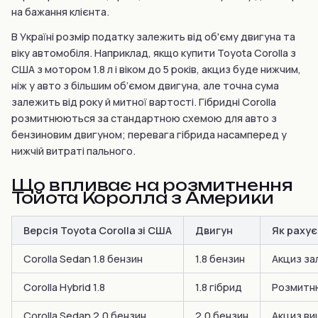
на бажання клієнта.
В Україні розмір податку залежить від об'єму двигуна та
віку автомобіля. Наприклад, якщо купити Toyota Corolla з
США з мотором 1.8 л і віком до 5 років, акциз буде нижчим,
ніж у авто з більшим об’ємом двигуна, але точна сума
залежить від року й митної вартості. Гібридні Corolla
розмитнюються за стандартною схемою для авто з
бензиновим двигуном; перевага гібрида насамперед у
нижчій витраті пального.
Що впливає на розмитнення
Тойота Королла з Америки
Версія Toyota Corolla зі США
Двигун
Як раху
Corolla Sedan 1.8 бензин
1.8 бензин
Акциз за
Corolla Hybrid 1.8
1.8 гібрид
Розмитню
Corolla Sedan 2.0 бензин
2.0 бензин
Акциз вищ