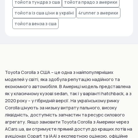
тойота тундра з сша
тойота прадо з америки
тойота із сша ціни в україні
4runner з америки
тойота венза з сша
Toyota Corolla з США – це одна з найпопулярніших
моделей у світі, яка здобула репутацію надійного та
економного автомобіля. В Америці модель представлена
як у класичному кузові sedan, так і у варіанті hatchback, а з
2020 року – у гібридній версії. На українському ринку
Corolla цінують за низьку витрату пального, високу
ліквідність, доступність запчастин та ресурс силового
агрегату. Якщо замовити Toyota Corolla з Америки через
ACars.ua, ви отримуєте прямий доступ до кращих лотів на
аукціонах Copart та IAAI з експертною оцінкою, офіційне