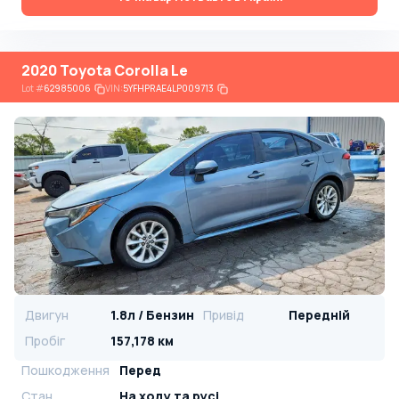
2020 Toyota Corolla Le
Lot
#
62985006
VIN:
5YFHPRAE4LP009713
Двигун
1.8л / Бензин
Привід
Передній
Пробіг
157,178 км
Пошкодження
Перед
Стан
На ​​ходу та русі