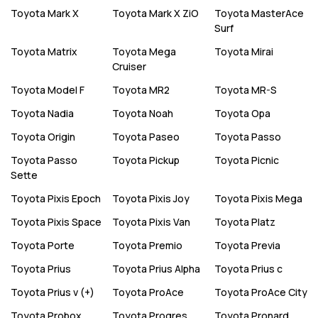
Toyota
Mark X
Toyota
Mark X ZiO
Toyota
MasterAce
Surf
Toyota
Matrix
Toyota
Mega
Toyota
Mirai
Cruiser
Toyota
Model F
Toyota
MR2
Toyota
MR-S
Toyota
Nadia
Toyota
Noah
Toyota
Opa
Toyota
Origin
Toyota
Paseo
Toyota
Passo
Toyota
Passo
Toyota
Pickup
Toyota
Picnic
Sette
Toyota
Pixis Epoch
Toyota
Pixis Joy
Toyota
Pixis Mega
Toyota
Pixis Space
Toyota
Pixis Van
Toyota
Platz
Toyota
Porte
Toyota
Premio
Toyota
Previa
Toyota
Prius
Toyota
Prius Alpha
Toyota
Prius c
Toyota
Prius v (+)
Toyota
ProAce
Toyota
ProAce City
Toyota
Probox
Toyota
Progres
Toyota
Pronard