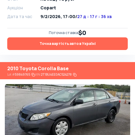
Аукціон
Copart
Дата та час
9/2/2026, 17:00
/
27 д : 17 г : 36 хв
$0
Поточна ставка
Точна вартість авто в Україні
2010 Toyota Corolla Base
Lot
#
59849765
VIN:
2T1BU4EE0AC524278