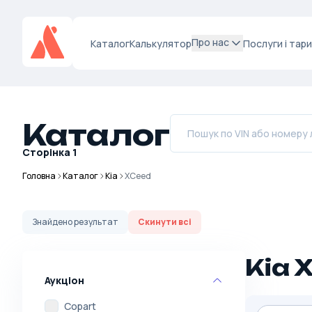
Про нас
Каталог
Калькулятор
Послуги і тар
Каталог
Сторінка
1
Головна
Каталог
Kia
XCeed
Знайдено
результат
Скинути всі
Kia 
Аукціон
Copart