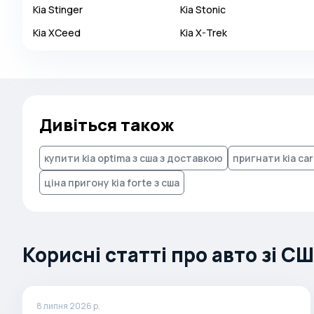
Kia
Stinger
Kia
Stonic
Autobianchi
Kia
XCeed
Kia
X-Trek
Avatr
Avtokam
BAIC
Bajaj
Дивіться також
Baltijas Dzips
Batmobile
купити kia optima з сша з доставкою
пригнати kia car
Bentley
ціна пригону kia forte з сша
Bertone
Bilenkin
Bio auto
Корисні статті про авто зі С
Bitter
BMW
8 липня 2026 р.
Borgward