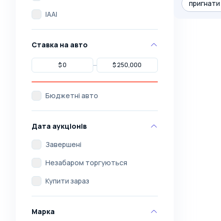
пригнати 
IAAI
Ставка на авто
Бюджетні авто
Дата аукціонів
Завершені
Незабаром торгуються
Купити зараз
Марка