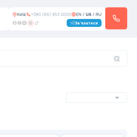
Київ
+380 (66) 953 2000
EN
/
UA
/
RU
Зв'язатися