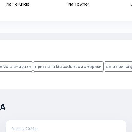
Kia
Telluride
Kia
Towner
K
nival з америки
пригнати kia cadenza з америки
ціна пригону
ША
6 липня 2026 р.