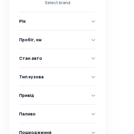
Select brand
Nissan
Opel
Рік
Peugeot
Renault
Пробіг, км
Skoda
Toyota
Стан авто
Volkswagen
Volvo
Тип кузова
Всі марки
Abarth
Привід
AC
Acura
Паливо
Adler
Пошкодження
Alfa Romeo