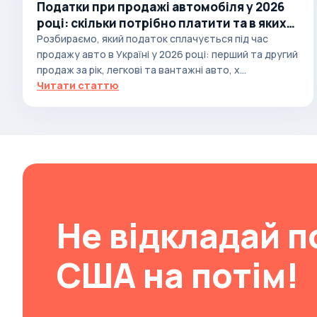
Податки при продажі автомобіля у 2026
Brabus
році: скільки потрібно платити та в яких
випадках
Розбираємо, який податок сплачується під час
Brilliance
продажу авто в Україні у 2026 році: перший та другий
Bristol
продаж за рік, легкові та вантажні авто, х...
Читати статтю
Bronto
Bufori
Bugatti
Buick
BYD
Byvin
Не відкладай п
Cadillac
Callaway
США на потім!
Carbodies
Caterham
Chana