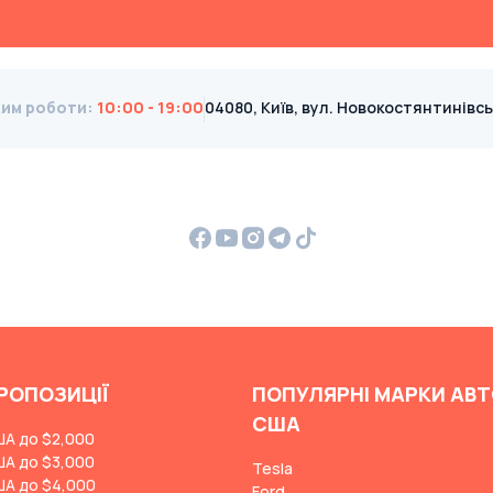
им роботи
:
10:00 - 19:00
04080, Київ, вул. Новокостянтинівська
РОПОЗИЦІЇ
ПОПУЛЯРНІ МАРКИ АВТ
США
ША до $2,000
ША до $3,000
Tesla
ША до $4,000
Ford