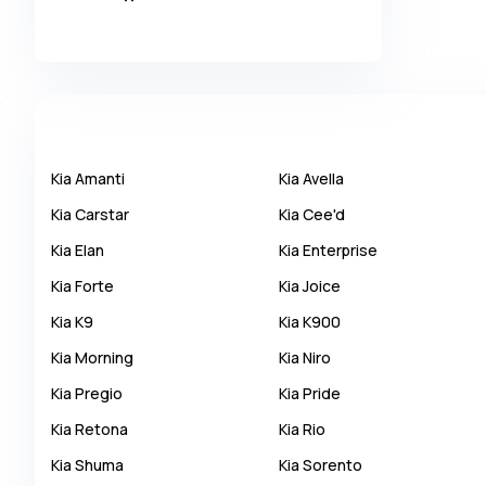
Alpina
Alpine
AMC
AM General
Apal
Kia
Amanti
Kia
Avella
Ariel
Kia
Carstar
Kia
Cee'd
Aro
Kia
Elan
Kia
Enterprise
Asia
Kia
Forte
Kia
Joice
Aston Martin
Kia
K9
Kia
K900
Auburn
Kia
Morning
Kia
Niro
Audi
Kia
Pregio
Kia
Pride
Aurus
Kia
Retona
Kia
Rio
Austin
Kia
Shuma
Kia
Sorento
Austin Healey