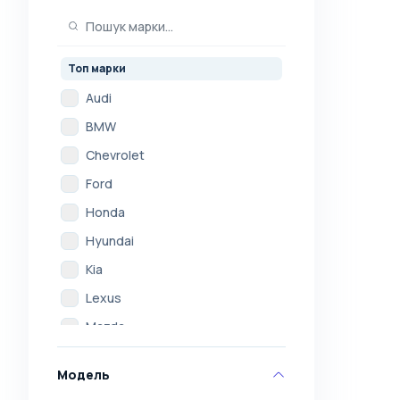
Топ марки
Audi
BMW
Chevrolet
Ford
Honda
Hyundai
Kia
Lexus
Mazda
Mercedes
Модель
Mitsubishi