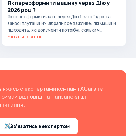
Як переоформити машину через Дію у
2026 році?
Як переоформити авто через Дію без поїздок та
зайвої плутанини? Зібрали все важливе: які машини
підходять, які документи потрібні, скільки ч...
Читати статтю
в’яжись с експертами компанії ACars та
тримай відповіді на найзапекліші
апитання.
Зв’язатись з експертом