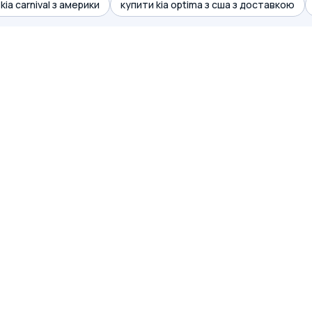
kia carnival з америки
купити kia optima з сша з доставкою