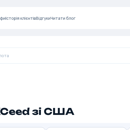
ифи
Історія клієнтів
Відгуки
Читати блог
XCeed зі США