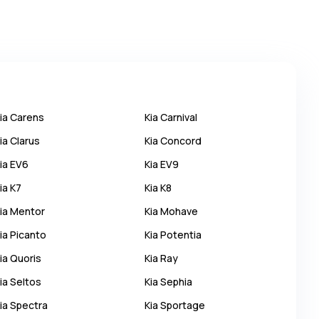
ia
Carens
Kia
Carnival
ia
Clarus
Kia
Concord
ia
EV6
Kia
EV9
ia
K7
Kia
K8
ia
Mentor
Kia
Mohave
ia
Picanto
Kia
Potentia
ia
Quoris
Kia
Ray
ia
Seltos
Kia
Sephia
ia
Spectra
Kia
Sportage