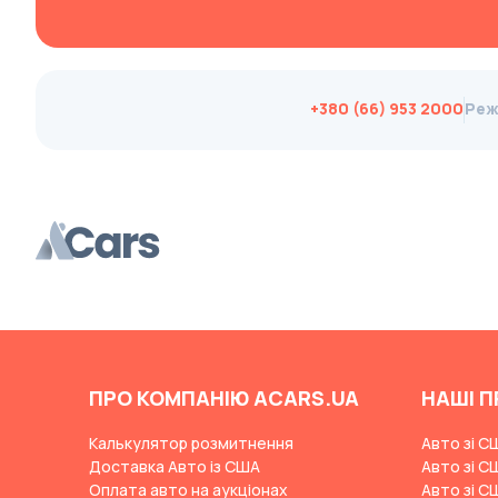
Changan
ChangFeng
Changhe
+380 (66) 953 2000
Реж
Chery
CHERYEXEED
Chevrolet
Chrysler
Citroen
Cizeta
Coggiola
Cord
ПРО КОМПАНІЮ ACARS.UA
НАШІ П
Cupra
Калькулятор розмитнення
Авто зі С
Dacia
Доставка Авто із США
Авто зі С
Оплата авто на аукціонах
Авто зі С
Dadi