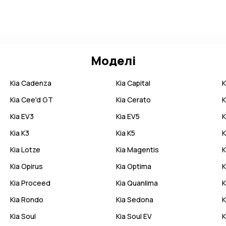
Моделі
Kia
Cadenza
Kia
Capital
K
Kia
Cee'd GT
Kia
Cerato
K
Kia
EV3
Kia
EV5
K
Kia
K3
Kia
K5
K
Kia
Lotze
Kia
Magentis
K
Kia
Opirus
Kia
Optima
K
Kia
Proceed
Kia
Quanlima
K
Kia
Rondo
Kia
Sedona
K
Kia
Soul
Kia
Soul EV
K