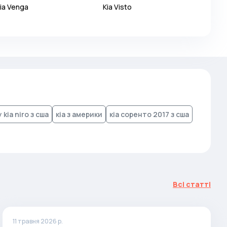
ia
Venga
Kia
Visto
 kia niro з сша
кіа з америки
кіа соренто 2017 з сша
Всі статті
11 травня 2026 р.