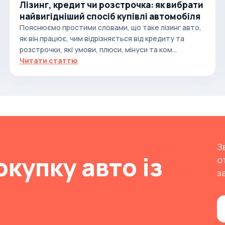
Лізинг, кредит чи розстрочка: як вибрати
найвигідніший спосіб купівлі автомобіля
Пояснюємо простими словами, що таке лізинг авто,
як він працює, чим відрізняється від кредиту та
розстрочки, які умови, плюси, мінуси та ком...
Читати статтю
З
окупку авто із
о
з