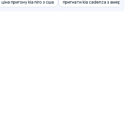
ціна пригону kia niro з сша
пригнати kia cadenza з америки