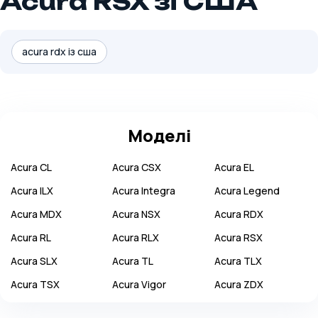
Acura RSX зі США
acura rdx із сша
Моделі
Acura
CL
Acura
CSX
Acura
EL
Acura
ILX
Acura
Integra
Acura
Legend
Acura
MDX
Acura
NSX
Acura
RDX
Acura
RL
Acura
RLX
Acura
RSX
Acura
SLX
Acura
TL
Acura
TLX
Acura
TSX
Acura
Vigor
Acura
ZDX