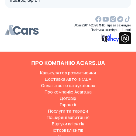
поверх, офіс 1
ACars 2017-2026 © Всі права захищені
Політика конфіденційності
ПРО КОМПАНІЮ ACARS.UA
Калькулятор розмитнення
Доставка Авто із США
Оплата авто на аукціонах
Про компанію Acars.ua
Договір
Гарантії
Послуги та тарифи
Поширені запитання
Відгуки клієнтів
Історії клієнтів