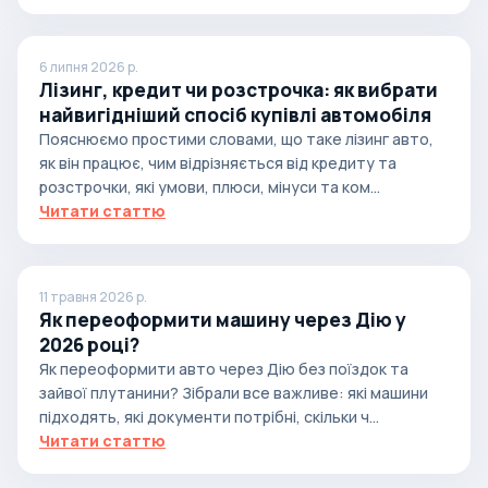
6 липня 2026 р.
Лізинг, кредит чи розстрочка: як вибрати
найвигідніший спосіб купівлі автомобіля
Пояснюємо простими словами, що таке лізинг авто,
як він працює, чим відрізняється від кредиту та
розстрочки, які умови, плюси, мінуси та ком...
Читати статтю
11 травня 2026 р.
Як переоформити машину через Дію у
2026 році?
Як переоформити авто через Дію без поїздок та
зайвої плутанини? Зібрали все важливе: які машини
підходять, які документи потрібні, скільки ч...
Читати статтю