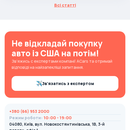
Всі статті
Не відкладай покупку
авто із США на потім!
Зв’яжись с експертами компанії ACars та отримай
відповіді на найзапекліші запитання.
Зв’язатись з експертом
+380 (66) 953 2000
Режим роботи
:
10:00 - 19:00
04080, Київ, вул. Новокостянтинівська, 1В, 3-й