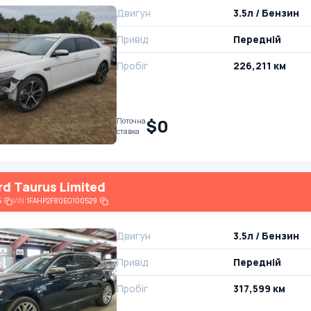
Двигун
3.5л / Бензин
Привід
Передній
Пробіг
226,211 км
$0
Поточна
ставка
rd Taurus Limited
5
VIN:
1FAHP2F80EG100529
Двигун
3.5л / Бензин
Привід
Передній
Пробіг
317,599 км