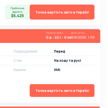
Приблизна
Точна вартість авто в Україні
вартість
$5,425
Початок через
:
Дата та час
:
0 д : 22 г : 0 хв
8/8/2026, 1:59
Пошкодження
Перед
Стан
На ​​ходу та русі
Аукціон
IAAI
Точна вартість авто в Україні