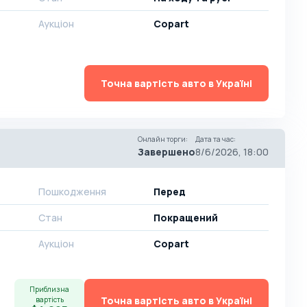
Аукціон
Copart
Точна вартість авто в Україні
Онлайн торги
:
Дата та час
:
Завершено
8/6/2026, 18:00
Пошкодження
Перед
Стан
Покращений
Аукціон
Copart
Приблизна
Точна вартість авто в Україні
вартість