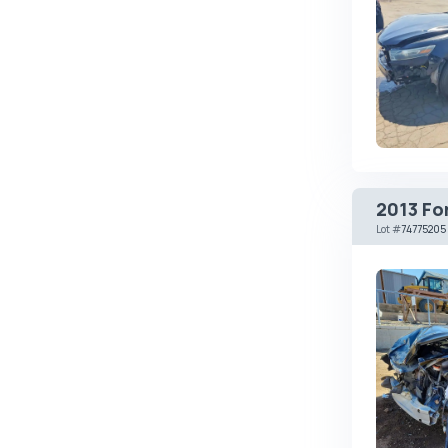
Autobianchi
Avatr
Avtokam
BAIC
Bajaj
Baltijas Dzips
2013 Fo
Batmobile
Lot
#
74775205
Bentley
Bertone
Bilenkin
Bio auto
Bitter
BMW
Borgward