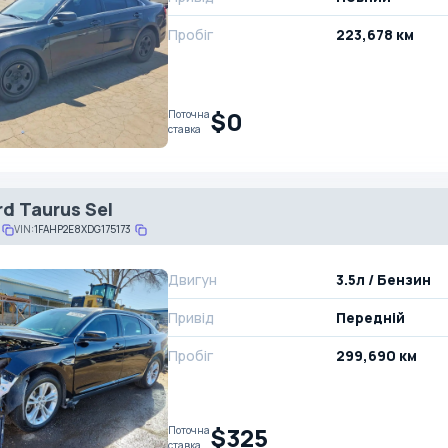
Пробіг
223,678 км
$0
Поточна
ставка
rd Taurus Sel
VIN:
1FAHP2E8XDG175173
Двигун
3.5л / Бензин
Привід
Передній
Пробіг
299,690 км
$325
Поточна
ставка