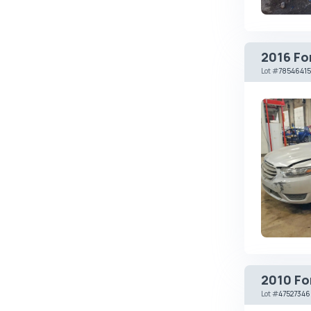
Brabus
Brilliance
2016 Fo
Bristol
Lot
#
78546415
Bronto
Bufori
Bugatti
Buick
BYD
Byvin
Cadillac
Callaway
Carbodies
2010 Fo
Caterham
Lot
#
47527346
Chana