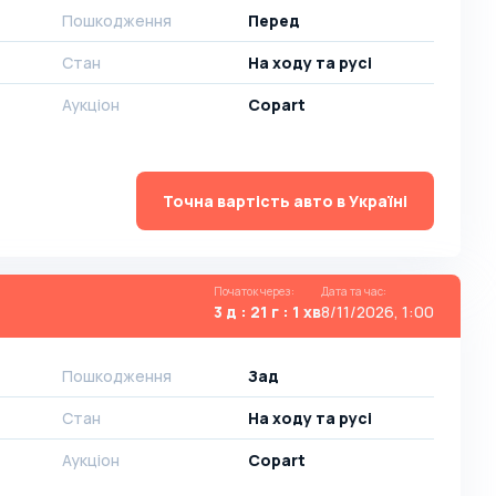
Пошкодження
Перед
Стан
На ​​ходу та русі
Аукціон
Copart
Точна вартість авто в Україні
Початок через
:
Дата та час
:
3 д : 21 г : 1 хв
8/11/2026, 1:00
Пошкодження
Зад
Стан
На ​​ходу та русі
Аукціон
Copart