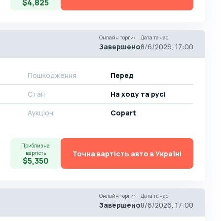
$4,825
Онлайн торги
:
Дата та час
:
Завершено
8/6/2026, 17:00
Пошкодження
Перед
Стан
На ​​ходу та русі
Аукціон
Copart
Приблизна
Точна вартість авто в Україні
вартість
$5,350
Онлайн торги
:
Дата та час
:
Завершено
8/6/2026, 17:00