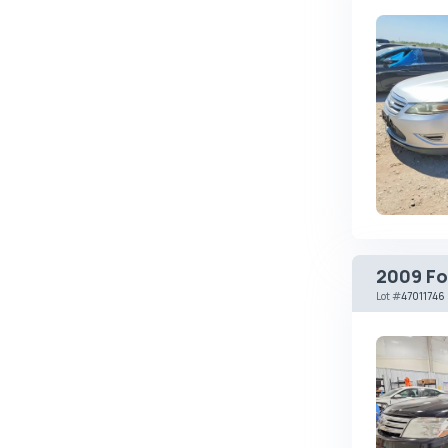
Changan
ChangFeng
Changhe
Chery
CHERYEXEED
Chevrolet
Chrysler
Citroen
2009 Fo
Cizeta
Lot
#
47011746
Coggiola
Cord
Cupra
Dacia
Dadi