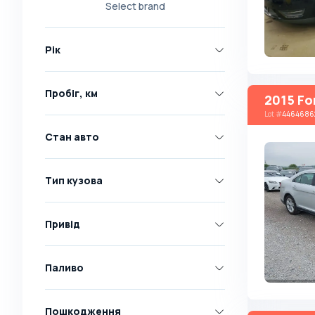
Select brand
Nissan
Opel
Рік
Peugeot
Renault
Пробіг, км
2015 Fo
Skoda
Lot
#
4464686
Toyota
Стан авто
Volkswagen
Volvo
Тип кузова
Всі марки
Abarth
Привід
AC
Acura
Паливо
Adler
Пошкодження
Alfa Romeo