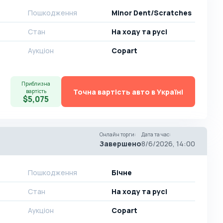
Пошкодження
Minor Dent/Scratches
Стан
На ​​ходу та русі
Аукціон
Copart
Приблизна
Точна вартість авто в Україні
вартість
$5,075
Онлайн торги
:
Дата та час
:
Завершено
8/6/2026, 14:00
Пошкодження
Бічне
Стан
На ​​ходу та русі
Аукціон
Copart