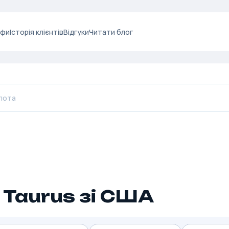
ифи
Історія клієнтів
Відгуки
Читати блог
 Taurus зі США