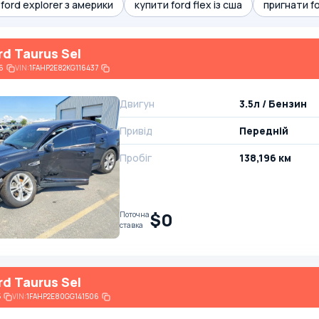
ford explorer з америки
купити ford flex із сша
пригнати f
rd Taurus Sel
6
VIN:
1FAHP2E82KG116437
Двигун
3.5л / Бензин
Привід
Передній
Пробіг
138,196 км
$0
Поточна
ставка
rd Taurus Sel
5
VIN:
1FAHP2E80GG141506