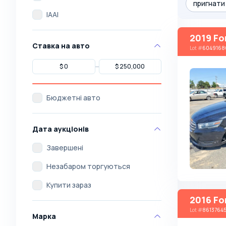
пригнати 
IAAI
2019 Fo
Ставка на авто
Lot
#
6049168
Бюджетні авто
Дата аукціонів
Завершені
Незабаром торгуються
Купити зараз
2016 Fo
Lot
#
8613764
Марка