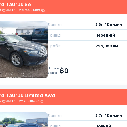
rd Taurus Se
0
VIN:
1FAHP2D83GG155109
Двигун
3.5л / Бензин
Привід
Передній
Пробіг
298,059 км
$0
Поточна
ставка
rd Taurus Limited Awd
6
VIN:
1FAHP2MK7FG115027
Двигун
3.7л / Бензин
Привід
Повний