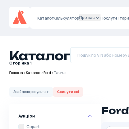
Про нас
Каталог
Калькулятор
Послуги і тар
Каталог
Сторінка
1
Головна
Каталог
Ford
Taurus
Знайдено
результат
Скинути всі
Ford
Аукціон
Copart