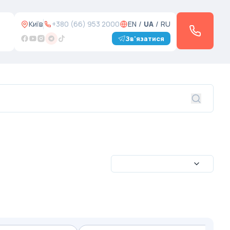
Київ
+380 (66) 953 2000
EN
/
UA
/
RU
Зв'язатися