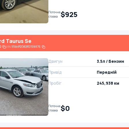
$925
Поточна
ставка
rd Taurus Se
2
VIN:
1FAHP2D82FG159876
Двигун
3.5л / Бензин
Привід
Передній
Пробіг
245,938 км
$0
Поточна
ставка