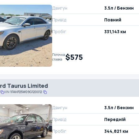
Двигун
3.5л / Бензин
Привід
Повний
Пробіг
331,143 км
$575
Поточна
ставка
rd Taurus Limited
VIN:
1FAHP25W09G120012
Двигун
3.5л / Бензин
Привід
Передній
Пробіг
344,821 км