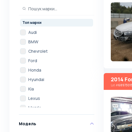
Топ марки
Audi
BMW
Chevrolet
Ford
Honda
2014 Fo
Hyundai
Lot
#
6897301
Kia
Lexus
Mazda
Mercedes
Модель
Mitsubishi