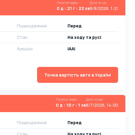
Початок через
:
Дата та час
:
0 д : 21 г : 22 хв
8/8/2026, 1:21
Пошкодження
Перед
Стан
На ​​ходу та русі
Аукціон
IAAI
Точна вартість авто в Україні
Початок через
:
Дата та час
:
0 д : 10 г : 1 хв
8/7/2026, 14:00
Пошкодження
Перед
Стан
На ​​ходу та русі