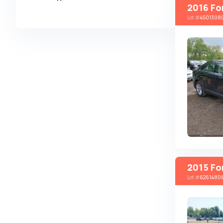
2016 Fo
Alpina
Lot
#
4501308
Alpine
AMC
AM General
Apal
Ariel
Aro
Asia
Aston Martin
Auburn
2015 Fo
Audi
Lot
#
6261480
Aurus
Austin
Austin Healey