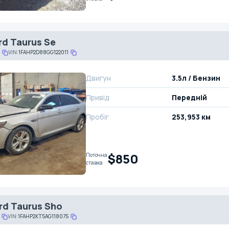
rd Taurus Se
VIN:
1FAHP2D88GG122011
Двигун
3.5л / Бензин
Привід
Передній
Пробіг
253,953 км
$850
Поточна
ставка
rd Taurus Sho
VIN:
1FAHP2KT5AG118075