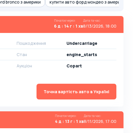
ord bronco з америки
купити авто форд мондео з америки
Початок через
:
Дата та час
:
6 д : 14 г : 1 хв
8/13/2026, 18:00
Пошкодження
Undercarriage
Стан
engine_starts
Аукціон
Copart
Точна вартість авто в Україні
Початок через
:
Дата та час
:
4 д : 13 г : 1 хв
8/11/2026, 17:00