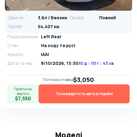
Двигун
3.6л / Бензин
Привід
Повний
Пробіг
54,407 км
Пошкодження
Left Rear
Стан
На ​​ходу та русі
Аукціон
IAAI
Дата та час
8/10/2026, 13:30
/
0 д : 10 г : 43 хв
$3,050
Поточна ставка
Приблизна
Точна вартість авто в Україні
вартість
$7,550
Моделі