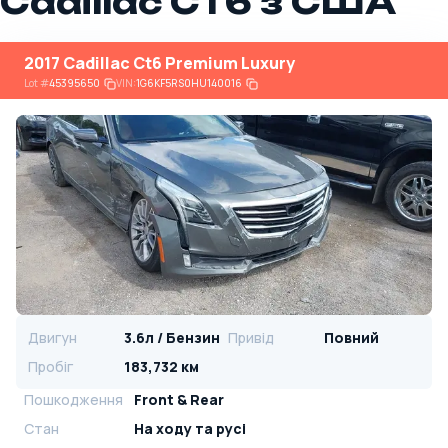
Cadillac CT6 з США
2017 Cadillac Ct6 Premium Luxury
Lot
#
45395650
VIN:
1G6KF5RS0HU140016
Двигун
3.6л / Бензин
Привід
Повний
Пробіг
183,732 км
Пошкодження
Front & Rear
Стан
На ​​ходу та русі