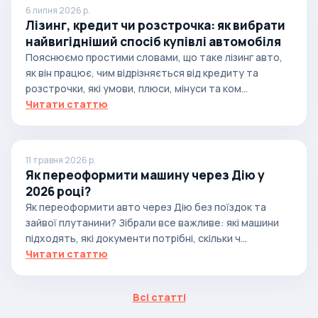
6 липня 2026 р.
Лізинг, кредит чи розстрочка: як вибрати
найвигідніший спосіб купівлі автомобіля
Пояснюємо простими словами, що таке лізинг авто,
як він працює, чим відрізняється від кредиту та
розстрочки, які умови, плюси, мінуси та ком...
Читати статтю
11 травня 2026 р.
Як переоформити машину через Дію у
2026 році?
Як переоформити авто через Дію без поїздок та
зайвої плутанини? Зібрали все важливе: які машини
підходять, які документи потрібні, скільки ч...
Читати статтю
Всі статті