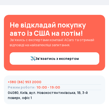
Не відкладай покупку
авто із США на потім!
Зв’яжись с експертами компанії ACars та отримай
відповіді на найзапекліші запитання.
Зв’язатись з експертом
+380 (66) 953 2000
Режим роботи
:
10:00 - 19:00
04080, Київ, вул. Новокостянтинівська, 1В, 3-й
поверх, офіс 1