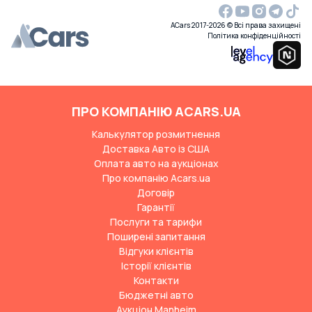
ACars 2017-2026 © Всі права захищені
Політика конфіденційності
ПРО КОМПАНІЮ ACARS.UA
Калькулятор розмитнення
Доставка Авто із США
Оплата авто на аукціонах
Про компанію Acars.ua
Договір
Гарантії
Послуги та тарифи
Поширені запитання
Відгуки клієнтів
Історії клієнтів
Контакти
Бюджетні авто
Аукціон Manheim