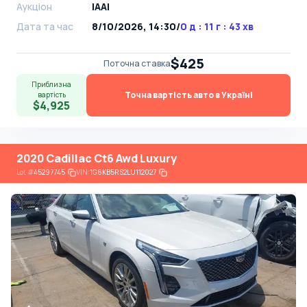
Аукціон
IAAI
Дата та час
8/10/2026, 14:30
/
0 д : 11 г : 43 хв
$425
Поточна ставка
Приблизна
Точна вартість авто в Україні
вартість
$4,925
2020 Cadillac Ct6 Awd Luxury
Lot
#
45297745
VIN:
1G6KB5RS2LU112027