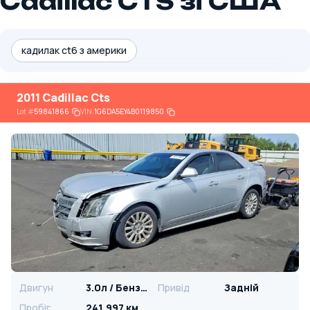
Cadillac CTS зі США
кадилак ct6 з америки
2011 Cadillac Cts
Lot
#
59841866
VIN:
1G6DA5EY4B0119850
Двигун
3.0л / Бензин
Привід
Задній
Пробіг
241,997 км