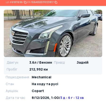
Lot
#
61811696
VIN:
1G6AS5S37F0121817
Двигун
3.6л / Бензин
Привід
Задній
Пробіг
212,992 км
Пошкодження
Mechanical
Стан
На ​​ходу та русі
Аукціон
Copart
Дата та час
8/12/2026, 1:00
/
3 д : 6 г : 12 хв