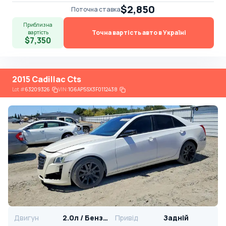
$2,850
Поточна ставка
Приблизна
Точна вартість авто в Україні
вартість
$7,350
2015 Cadillac Cts
Lot
#
63209326
VIN:
1G6AP5SX3F0112438
Двигун
2.0л / Бензин
Привід
Задній