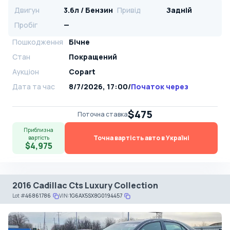
Двигун
3.6л / Бензин
Привід
Задній
Пробіг
—
Пошкодження
Бічне
Стан
Покращений
Аукціон
Copart
Дата та час
8/7/2026, 17:00
/
Початок через
$475
Поточна ставка
Приблизна
Точна вартість авто в Україні
вартість
$4,975
2016 Cadillac Cts Luxury Collection
Lot
#
46861786
VIN:
1G6AX5SX8G0194457