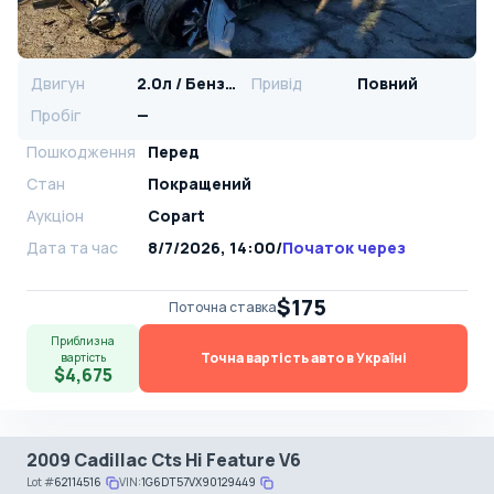
Двигун
2.0л / Бензин
Привід
Повний
Пробіг
—
Пошкодження
Перед
Стан
Покращений
Аукціон
Copart
Дата та час
8/7/2026, 14:00
/
Початок через
$175
Поточна ставка
Приблизна
Точна вартість авто в Україні
вартість
$4,675
2009 Cadillac Cts Hi Feature V6
Lot
#
62114516
VIN:
1G6DT57VX90129449