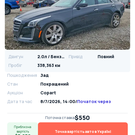
Двигун
2.0л / Бензин
Привід
Повний
Пробіг
338,363 км
Пошкодження
Зад
Стан
Покращений
Аукціон
Copart
Дата та час
8/7/2026, 14:00
/
Початок через
$550
Поточна ставка
Приблизна
Точна вартість авто в Україні
вартість