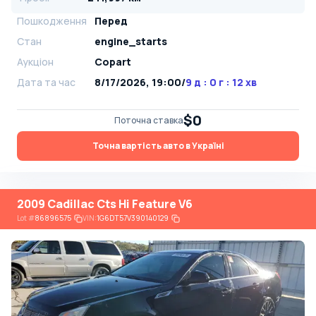
Пошкодження
Перед
Стан
engine_starts
Аукціон
Copart
Дата та час
8/17/2026, 19:00
/
9 д : 0 г : 12 хв
$0
Поточна ставка
Точна вартість авто в Україні
2009 Cadillac Cts Hi Feature V6
Lot
#
86896575
VIN:
1G6DT57V390140129