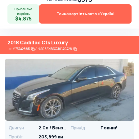
Приблизна
Точна вартість авто в Україні
вартість
$4,875
2018 Cadillac Cts Luxury
Lot
#
75742885
VIN:
1G6AX5SX7J0140428
Двигун
2.0л / Бензин
Привід
Повний
Пробіг
203,899 км