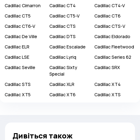
Cadillac
Cimarron
Cadillac
CT4
Cadillac
CT4-V
Cadillac
CT5
Cadillac
CT5-V
Cadillac
CT6
Cadillac
CT6-V
Cadillac
CTS
Cadillac
CTS-V
Cadillac
De Ville
Cadillac
DTS
Cadillac
Eldorado
Cadillac
ELR
Cadillac
Escalade
Cadillac
Fleetwood
Cadillac
LSE
Cadillac
Lyriq
Cadillac
Series 62
Cadillac
Seville
Cadillac
Sixty
Cadillac
SRX
Special
Cadillac
STS
Cadillac
XLR
Cadillac
XT4
Cadillac
XT5
Cadillac
XT6
Cadillac
XTS
Дивіться також