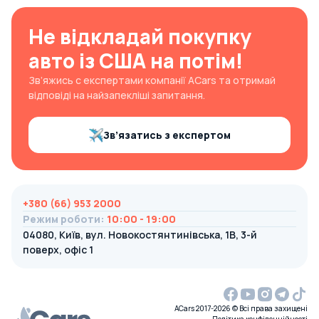
Не відкладай покупку
авто із США на потім!
Зв’яжись с експертами компанії ACars та отримай
відповіді на найзапекліші запитання.
Зв’язатись з експертом
+380 (66) 953 2000
Режим роботи
:
10:00 - 19:00
04080, Київ, вул. Новокостянтинівська, 1В, 3-й
поверх, офіс 1
ACars 2017-2026 © Всі права захищені