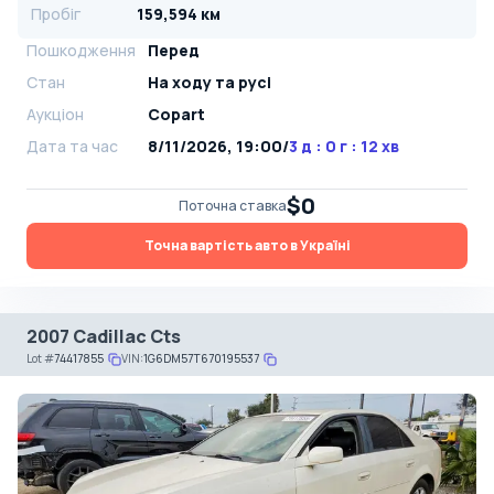
Пробіг
159,594 км
Пошкодження
Перед
Стан
На ​​ходу та русі
Аукціон
Copart
Дата та час
8/11/2026, 19:00
/
3 д : 0 г : 12 хв
$0
Поточна ставка
Точна вартість авто в Україні
2007 Cadillac Cts
Lot
#
74417855
VIN:
1G6DM57T670195537