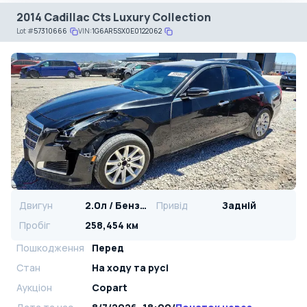
2014 Cadillac Cts Luxury Collection
Lot
#
57310666
VIN:
1G6AR5SX0E0122062
Двигун
2.0л / Бензин
Привід
Задній
Пробіг
258,454 км
Пошкодження
Перед
Стан
На ​​ходу та русі
Аукціон
Copart