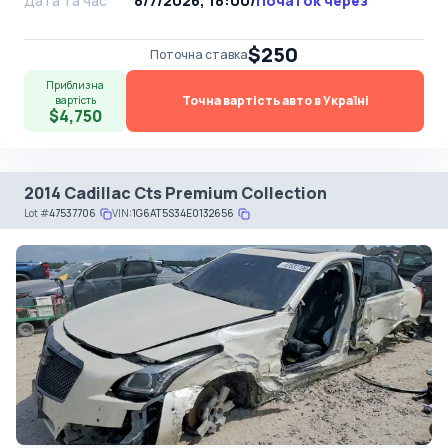
Дата та час
8/7/2026, 18:00
/
Початок через
$250
Поточна ставка
Приблизна
Точна вартість авто в Україні
вартість
$4,750
2014 Cadillac Cts Premium Collection
Lot
#
47537706
VIN:
1G6AT5S34E0132656