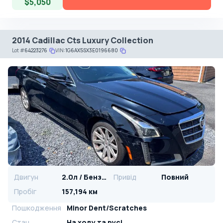
$5,050
2014 Cadillac Cts Luxury Collection
Lot
#
64223276
VIN:
1G6AX5SX3E0196680
Двигун
2.0л / Бензин
Привід
Повний
Пробіг
157,194 км
Пошкодження
Minor Dent/Scratches
Стан
На ​​ходу та русі