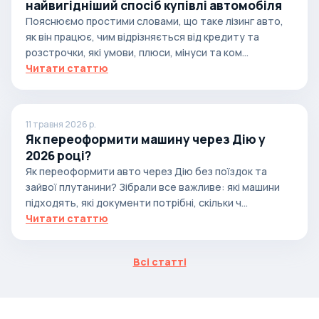
найвигідніший спосіб купівлі автомобіля
Пояснюємо простими словами, що таке лізинг авто,
як він працює, чим відрізняється від кредиту та
розстрочки, які умови, плюси, мінуси та ком...
Читати статтю
11 травня 2026 р.
Як переоформити машину через Дію у
2026 році?
Як переоформити авто через Дію без поїздок та
зайвої плутанини? Зібрали все важливе: які машини
підходять, які документи потрібні, скільки ч...
Читати статтю
Всі статті