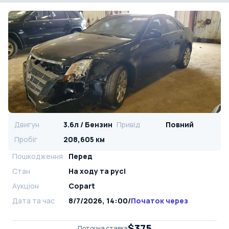
Двигун
3.6л / Бензин
Привід
Повний
Пробіг
208,605 км
Пошкодження
Перед
Стан
На ​​ходу та русі
Аукціон
Copart
Дата та час
8/7/2026, 14:00
/
Початок через
$375
Поточна ставка