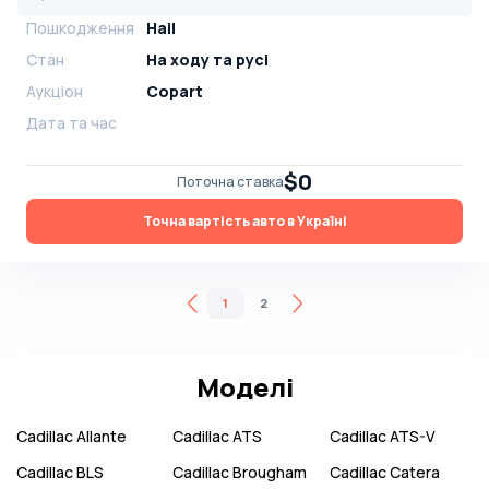
Пошкодження
Hail
Стан
На ​​ходу та русі
Аукціон
Copart
Дата та час
$0
Поточна ставка
Точна вартість авто в Україні
1
2
Моделі
Cadillac
Allante
Cadillac
ATS
Cadillac
ATS-V
Cadillac
BLS
Cadillac
Brougham
Cadillac
Catera