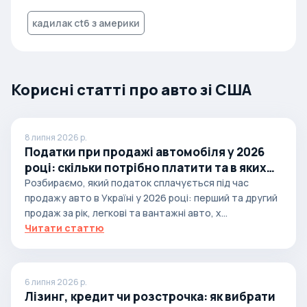
кадилак ct6 з америки
Корисні статті про авто зі США
8 липня 2026 р.
Податки при продажі автомобіля у 2026
році: скільки потрібно платити та в яких
випадках
Розбираємо, який податок сплачується під час
продажу авто в Україні у 2026 році: перший та другий
продаж за рік, легкові та вантажні авто, х...
Читати статтю
6 липня 2026 р.
Лізинг, кредит чи розстрочка: як вибрати