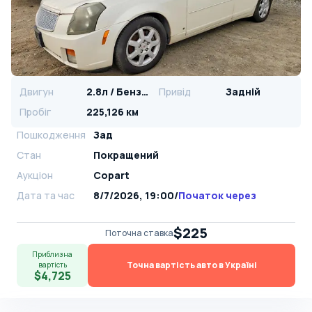
Двигун
2.8л / Бензин
Привід
Задній
Пробіг
225,126 км
Пошкодження
Зад
Стан
Покращений
Аукціон
Copart
Дата та час
8/7/2026, 19:00
/
Початок через
$225
Поточна ставка
Приблизна
Точна вартість авто в Україні
вартість
$4,725