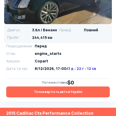
Двигун
3.6л / Бензин
Привід
Повний
Пробіг
244,419 км
Пошкодження
Перед
Стан
engine_starts
Аукціон
Copart
Дата та час
8/12/2026, 17:00
/
3 д : 22 г : 12 хв
$0
Поточна ставка
Точна вартість авто в Україні
2015 Cadillac Cts Performance Collection