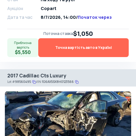
Аукціон
Copart
Дата та час
8/7/2026, 14:00
/
Початок через
$1,050
Поточна ставка
Приблизна
Точна вартість авто в Україні
вартість
$5,550
2017 Cadillac Cts Luxury
Lot
#
98560495
VIN:
1G6AX5SX8H0123566