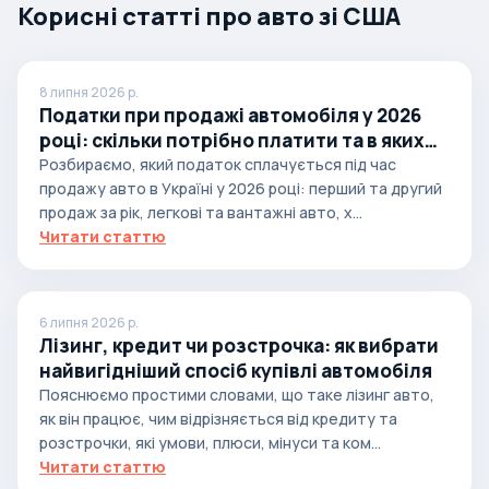
Корисні статті про авто зі США
8 липня 2026 р.
Податки при продажі автомобіля у 2026
році: скільки потрібно платити та в яких
випадках
Розбираємо, який податок сплачується під час
продажу авто в Україні у 2026 році: перший та другий
продаж за рік, легкові та вантажні авто, х...
Читати статтю
6 липня 2026 р.
Лізинг, кредит чи розстрочка: як вибрати
найвигідніший спосіб купівлі автомобіля
Пояснюємо простими словами, що таке лізинг авто,
як він працює, чим відрізняється від кредиту та
розстрочки, які умови, плюси, мінуси та ком...
Читати статтю