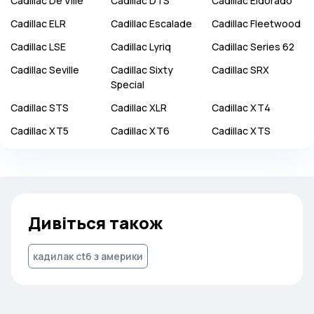
Cadillac
De Ville
Cadillac
DTS
Cadillac
Eldorado
Cadillac
ELR
Cadillac
Escalade
Cadillac
Fleetwood
Cadillac
LSE
Cadillac
Lyriq
Cadillac
Series 62
Cadillac
Seville
Cadillac
Sixty
Cadillac
SRX
Special
Cadillac
STS
Cadillac
XLR
Cadillac
XT4
Cadillac
XT5
Cadillac
XT6
Cadillac
XTS
Дивіться також
кадилак ct6 з америки