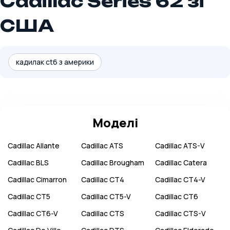
Cadillac Series 62 зі
США
кадилак ct6 з америки
Моделі
Cadillac
Allante
Cadillac
ATS
Cadillac
ATS-V
Cadillac
BLS
Cadillac
Brougham
Cadillac
Catera
Cadillac
Cimarron
Cadillac
CT4
Cadillac
CT4-V
Cadillac
CT5
Cadillac
CT5-V
Cadillac
CT6
Cadillac
CT6-V
Cadillac
CTS
Cadillac
CTS-V