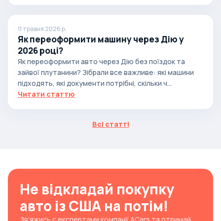
11 травня 2026 р.
Як переоформити машину через Дію у
2026 році?
Як переоформити авто через Дію без поїздок та
зайвої плутанини? Зібрали все важливе: які машини
підходять, які документи потрібні, скільки ч...
Читати статтю
Всі статті
Не відкладай покупку
авто із США на потім!
Зв’яжись с експертами компанії ACars та отримай