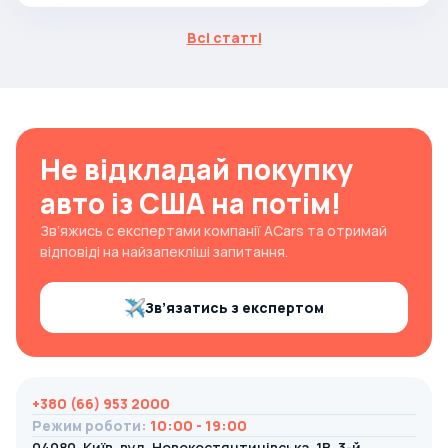
Всі статті
Не відкладай покупку
авто із США на потім!
Зв’яжись с експертами компанії ACars та отримай
відповіді на найзапекліші запитання.
Зв’язатись з експертом
+380 (66) 953 2000
Режим роботи
:
10:00 - 19:00
04080, Київ, вул. Новокостянтинівська, 1В, 3-й