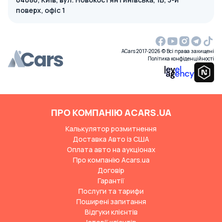
поверх, офіс 1
ACars 2017-2026 © Всі права захищені
Політика конфіденційності
ПРО КОМПАНІЮ ACARS.UA
Калькулятор розмитнення
Доставка Авто із США
Оплата авто на аукціонах
Про компанію Acars.ua
Договір
Гарантії
Послуги та тарифи
Поширені запитання
Відгуки клієнтів