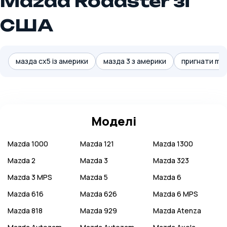
Mazda Roadster зі
США
мазда cx5 із америки
мазда 3 з америки
пригнати maz
Моделі
Mazda
1000
Mazda
121
Mazda
1300
Mazda
2
Mazda
3
Mazda
323
Mazda
3 MPS
Mazda
5
Mazda
6
Mazda
616
Mazda
626
Mazda
6 MPS
Mazda
818
Mazda
929
Mazda
Atenza