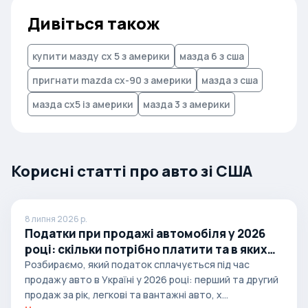
Дивіться також
купити мазду сх 5 з америки
мазда 6 з сша
пригнати mazda cx-90 з америки
мазда з сша
мазда cx5 із америки
мазда 3 з америки
Корисні статті про авто зі США
8 липня 2026 р.
Податки при продажі автомобіля у 2026
році: скільки потрібно платити та в яких
випадках
Розбираємо, який податок сплачується під час
продажу авто в Україні у 2026 році: перший та другий
продаж за рік, легкові та вантажні авто, х...