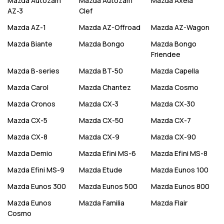
Mazda
Autozam
Mazda
Autozam
Mazda
Axela
AZ-3
Clef
Mazda
AZ-1
Mazda
AZ-Offroad
Mazda
AZ-Wagon
Mazda
Biante
Mazda
Bongo
Mazda
Bongo
Friendee
Mazda
B-series
Mazda
BT-50
Mazda
Capella
Mazda
Carol
Mazda
Chantez
Mazda
Cosmo
Mazda
Cronos
Mazda
CX-3
Mazda
CX-30
Mazda
CX-5
Mazda
CX-50
Mazda
CX-7
Mazda
CX-8
Mazda
CX-9
Mazda
CX-90
Mazda
Demio
Mazda
Efini MS-6
Mazda
Efini MS-8
Mazda
Efini MS-9
Mazda
Etude
Mazda
Eunos 100
Mazda
Eunos 300
Mazda
Eunos 500
Mazda
Eunos 800
Mazda
Eunos
Mazda
Familia
Mazda
Flair
Cosmo