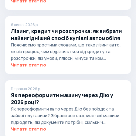
Читати статтю
6 липня 2026 р.
Лізинг, кредит чи розстрочка: як вибрати
найвигідніший спосіб купівлі автомобіля
Пояснюємо простими словами, що таке лізинг авто,
як він працює, чим відрізняється від кредиту та
розстрочки, які умови, плюси, мінуси та ком...
Читати статтю
11 травня 2026 р.
Як переоформити машину через Дію у
2026 році?
Як переоформити авто через Дію без поїздок та
зайвої плутанини? Зібрали все важливе: які машини
підходять, які документи потрібні, скільки ч...
Читати статтю