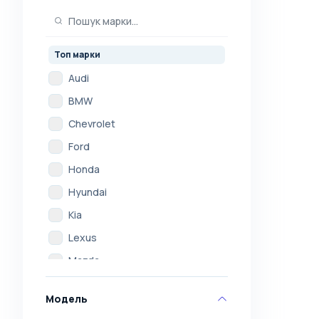
Топ марки
Audi
BMW
Chevrolet
Ford
Honda
Hyundai
Kia
Lexus
Mazda
Mercedes
Модель
Mitsubishi