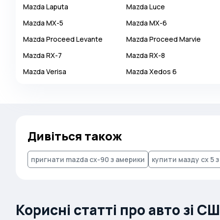
Mazda
Laputa
Mazda
Luce
Autobianchi
Mazda
MX-5
Mazda
MX-6
Avatr
Mazda
Proceed Levante
Mazda
Proceed Marvie
Avtokam
Mazda
RX-7
Mazda
RX-8
BAIC
Mazda
Verisa
Mazda
Xedos 6
Bajaj
Baltijas Dzips
Batmobile
Bentley
Дивіться також
Bertone
Bilenkin
пригнати mazda cx-90 з америки
купити мазду сх 5 
Bio auto
Bitter
BMW
Корисні статті про авто зі С
Borgward