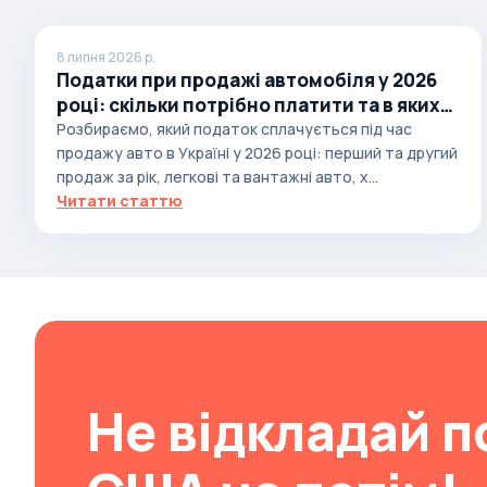
Brabus
8 липня 2026 р.
Brilliance
Податки при продажі автомобіля у 2026
Bristol
році: скільки потрібно платити та в яких
випадках
Розбираємо, який податок сплачується під час
Bronto
продажу авто в Україні у 2026 році: перший та другий
Bufori
продаж за рік, легкові та вантажні авто, х...
Читати статтю
Bugatti
Buick
BYD
Byvin
Cadillac
Callaway
Не відкладай п
Carbodies
Caterham
Chana