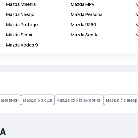
Mazda
Millenia
Mazda
MPV
Mazda
Navajo
Mazda
Persona
Mazda
Protege
Mazda
R360
Mazda
Scrum
Mazda
Sentia
Mazda
Xedos 9
з америки
мазда 6 з сша
мазда cx5 із америки
мазда 3 з аме
ША