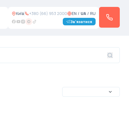
Київ
+380 (66) 953 2000
EN
/
UA
/
RU
Зв'язатися