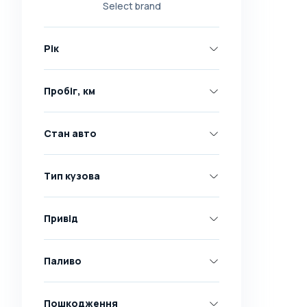
Select brand
Nissan
Opel
Рік
Peugeot
Renault
Пробіг, км
Skoda
Toyota
Стан авто
Volkswagen
Volvo
Тип кузова
Всі марки
Abarth
Привід
AC
Acura
Паливо
Adler
Пошкодження
Alfa Romeo