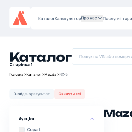
Про нас
Каталог
Калькулятор
Послуги і тар
Каталог
Сторінка
1
Головна
Каталог
Mazda
RX-8
Знайдено
результат
Скинути всі
Mazd
Аукціон
Copart