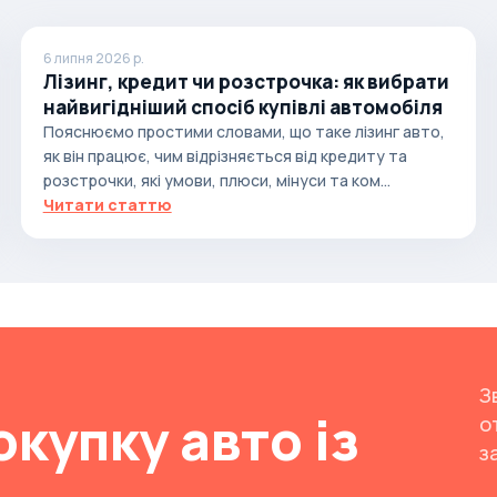
6 липня 2026 р.
Лізинг, кредит чи розстрочка: як вибрати
найвигідніший спосіб купівлі автомобіля
Пояснюємо простими словами, що таке лізинг авто,
як він працює, чим відрізняється від кредиту та
розстрочки, які умови, плюси, мінуси та ком...
Читати статтю
З
окупку авто із
о
з