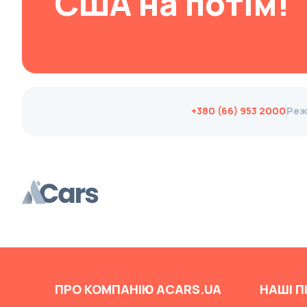
США на потім!
Changan
ChangFeng
Changhe
Chery
CHERYEXEED
+380 (66) 953 2000
Реж
Chevrolet
Chrysler
Citroen
Cizeta
Coggiola
Cord
Cupra
Dacia
ПРО КОМПАНІЮ ACARS.UA
НАШІ П
Dadi