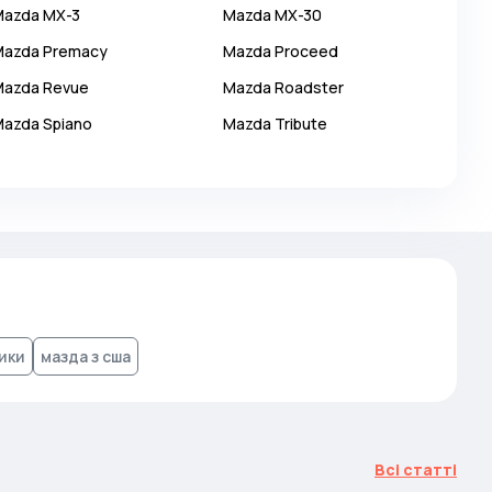
Mazda
MX-3
Mazda
MX-30
Mazda
Premacy
Mazda
Proceed
Mazda
Revue
Mazda
Roadster
Mazda
Spiano
Mazda
Tribute
рики
мазда з сша
Всі статті