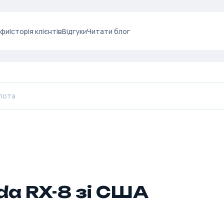
ифи
Історія клієнтів
Відгуки
Читати блог
a RX-8 зі США