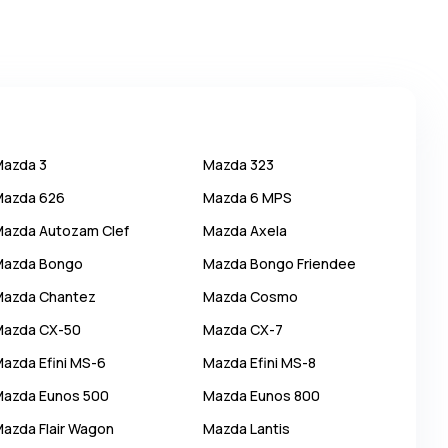
Mazda
3
Mazda
323
Mazda
626
Mazda
6 MPS
Mazda
Autozam Clef
Mazda
Axela
Mazda
Bongo
Mazda
Bongo Friendee
Mazda
Chantez
Mazda
Cosmo
Mazda
CX-50
Mazda
CX-7
Mazda
Efini MS-6
Mazda
Efini MS-8
Mazda
Eunos 500
Mazda
Eunos 800
Mazda
Flair Wagon
Mazda
Lantis