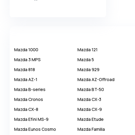
Alpina
Alpine
AMC
AM General
Apal
Mazda
1000
Mazda
121
Ariel
Mazda
3 MPS
Mazda
5
Aro
Mazda
818
Mazda
929
Asia
Mazda
AZ-1
Mazda
AZ-Offroad
Aston Martin
Mazda
B-series
Mazda
BT-50
Auburn
Mazda
Cronos
Mazda
CX-3
Audi
Mazda
CX-8
Mazda
CX-9
Aurus
Mazda
Efini MS-9
Mazda
Etude
Austin
Mazda
Eunos Cosmo
Mazda
Familia
Austin Healey