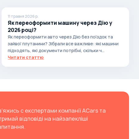
11 травня 2026 р.
Як переоформити машину через Дію у
2026 році?
Як переоформити авто через Дію без поїздок та
зайвої плутанини? Зібрали все важливе: які машини
підходять, які документи потрібні, скільки ч...
Читати статтю
в’яжись с експертами компанії ACars та
тримай відповіді на найзапекліші
апитання.