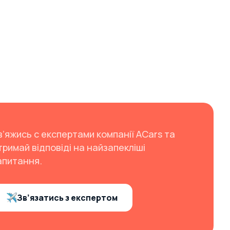
в’яжись с експертами компанії ACars та
тримай відповіді на найзапекліші
апитання.
Зв’язатись з експертом