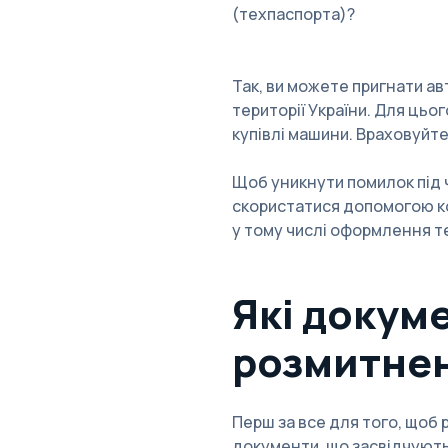
(техпаспорта)?
Так, ви можете пригнати ав
території України. Для цьо
купівлі машини. Враховуйте
Щоб уникнути помилок під 
скористатися допомогою ко
у тому числі оформлення т
Які докум
розмитнен
Перш за все для того, щоб 
документи, що засвідчують