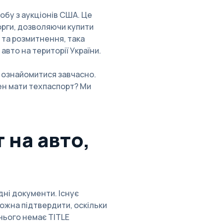
обу з аукціонів США. Це
орги, дозволяючи купити
 та розмитнення, така
авто на території України.
ще ознайомитися завчасно.
нен мати техпаспорт? Ми
 на авто,
дні документи. Існує
можна підтвердити, оскільки
нього немає TITLE