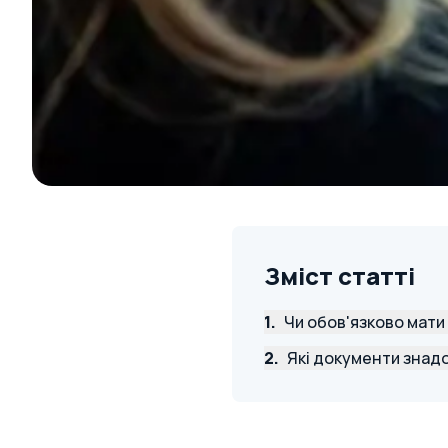
Зміст статті
1
.
Чи обов'язково мати
2
.
Які документи знад