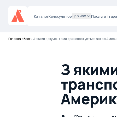
Про нас
Каталог
Калькулятор
Послуги і тар
Головна
Блог
З якими документами транспортується авто з Амери
З яким
транспо
Америк