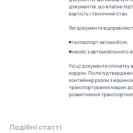
документів, що власне під
вартість і технічний стан.
Які документи відправляют
техпаспорт автомобіля;
інвойс з автомобільного ау
Усі ці документи спочатку
кордон. Після підтвердженн
контейнер разом з машиною
транспортування машин до 
розмитнення транспортного
Подібні статті