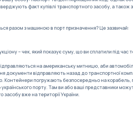
тверджують факт купівлі транспортного засобу, а також 
ься разом з машиною в порт призначення? Це зазвичай:
кціону – чек, який показує суму, що ви сплатили під час т
 відправляються на американську митницю, аби автомобіл
я документи відправляють назад до транспортної компані
. Контейнери погружають безпосередньо на корабель, п
українського порту. Там ви або ваші представники мож
 засобу вже на території України.