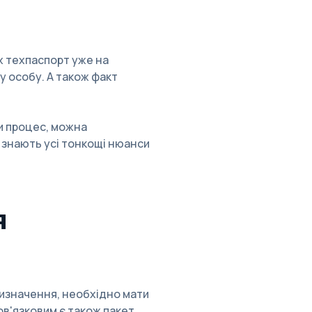
их техпаспорт уже на
у особу. А також факт
и процес, можна
 знають усі тонкощі нюанси
я
призначення, необхідно мати
ов'язковим є також пакет