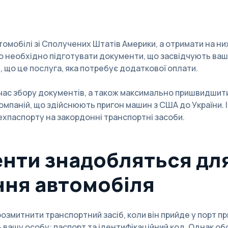
томобілі зі Сполучених Штатів Америки, а отримати на н
го необхідно підготувати документи, що засвідчують ваш
, що це послуга, яка потребує додаткової оплати.
час збору документів, а також максимально пришвидшит
мпаній, що здійснюють пригон машин з США до України. І
ехпаспорту на закордонні транспортні засоби.
енти знадобляться дл
ня автомобіля
розмитнити транспортний засіб, коли він прийде у порт 
 вашу особу: паспорт та ідентифікаційний код. Однак об