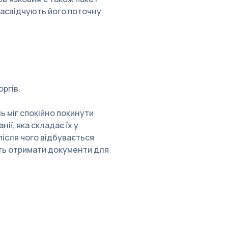
засвідчують його поточну
оргів.
ь міг спокійно покинути
ї, яка складає їх у
ісля чого відбувається
уть отримати документи для