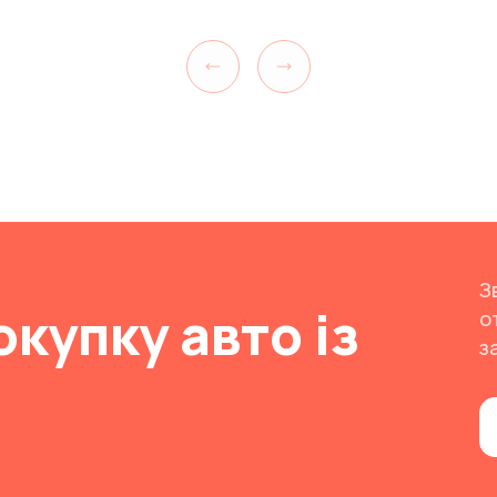
Previous slide
Next slide
З
окупку авто із
о
з