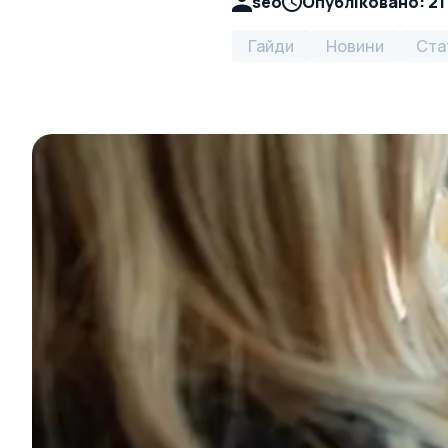
seo
Опубліковано:
21
Гайди
Новини
Ста