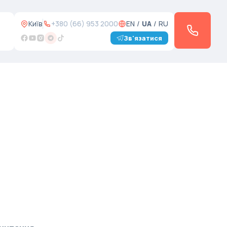
Київ
+380 (66) 953 2000
EN
/
UA
/
RU
Зв'язатися
з