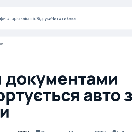
ифи
Історія клієнтів
Відгуки
Читати блог
ки
и документами
ртується авто 
и