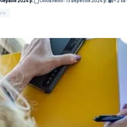
 червня 2024 р.
Оновлено
:
13 вересня 2024 р.
~
2
хв
тті