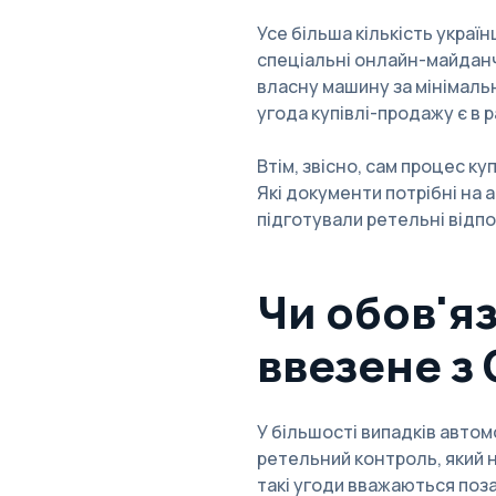
Усе більша кількість украї
спеціальні онлайн-майданчи
власну машину за мінімальн
угода купівлі-продажу є в 
Втім, звісно, сам процес ку
Які документи потрібні на
а
підготували ретельні відпов
Чи обов'я
ввезене з
У більшості випадків автомо
ретельний контроль, який н
такі угоди вважаються поза