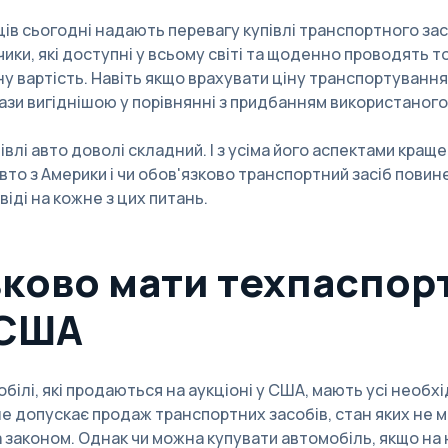
нців сьогодні надають перевагу купівлі транспортного зас
ки, які доступні у всьому світі та щоденно проводять т
у вартість. Навіть якщо врахувати ціну транспортування
рази вигіднішою у порівнянні з придбанням використаного 
півлі авто доволі складний. І з усіма його аспектами кра
вто з Америки
і чи обов'язково транспортний засіб пови
іді на кожне з цих питань.
зково мати техпаспорт
 США
білі, які продаються на аукціоні у США, мають усі необхі
е допускає продаж транспортних засобів, стан яких не 
 законом. Однак чи можна купувати автомобіль, якщо на 