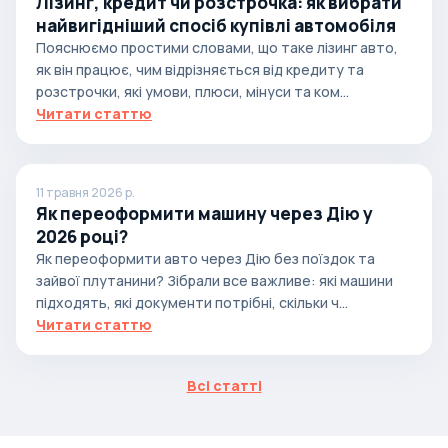
Лізинг, кредит чи розстрочка: як вибрати
найвигідніший спосіб купівлі автомобіля
Пояснюємо простими словами, що таке лізинг авто,
як він працює, чим відрізняється від кредиту та
розстрочки, які умови, плюси, мінуси та ком...
Читати статтю
11 травня 2026 р.
Як переоформити машину через Дію у
2026 році?
Як переоформити авто через Дію без поїздок та
зайвої плутанини? Зібрали все важливе: які машини
підходять, які документи потрібні, скільки ч...
Читати статтю
Всі статті