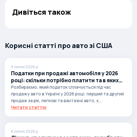
Дивіться також
Корисні статті про авто зі США
8 липня 2026 р.
Податки при продажі автомобіля у 2026
році: скільки потрібно платити та в яких
випадках
Розбираємо, який податок сплачується під час
продажу авто в Україні у 2026 році: перший та другий
продаж за рік, легкові та вантажні авто, х...
Читати статтю
6 липня 2026 р.