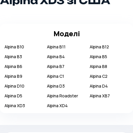
Alpina XD3 зі США
Моделі
Alpina
B10
Alpina
B11
Alpina
B12
Alpina
B3
Alpina
B4
Alpina
B5
Alpina
B6
Alpina
B7
Alpina
B8
Alpina
B9
Alpina
C1
Alpina
C2
Alpina
D10
Alpina
D3
Alpina
D4
Alpina
D5
Alpina
Roadster
Alpina
XB7
Alpina
XD3
Alpina
XD4