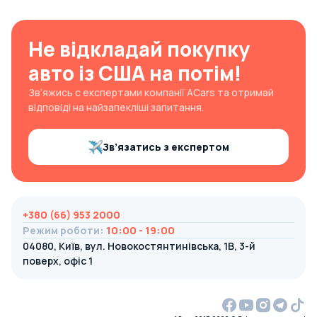
Не відкладай покупку
авто із США на потім!
Зв’яжись с експертами компанії ACars та отримай
відповіді на найзапекліші запитання.
Зв’язатись з експертом
+380 (66) 953 2000
Режим роботи
:
10:00 - 19:00
04080, Київ, вул. Новокостянтинівська, 1В, 3-й
поверх, офіс 1