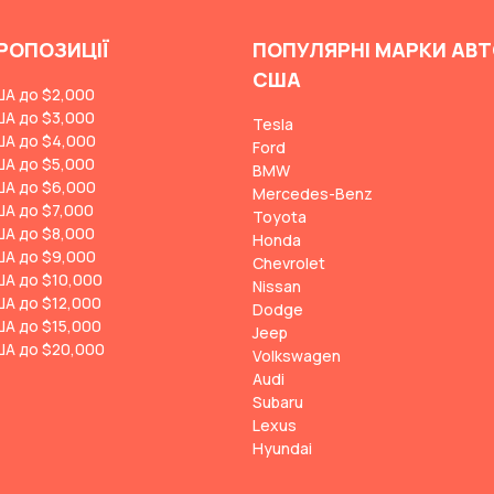
РОПОЗИЦІЇ
ПОПУЛЯРНІ МАРКИ АВТ
США
ША до $2,000
ША до $3,000
Tesla
ША до $4,000
Ford
ША до $5,000
BMW
ША до $6,000
Mercedes-Benz
ША до $7,000
Toyota
ША до $8,000
Honda
ША до $9,000
Chevrolet
ША до $10,000
Nissan
ША до $12,000
Dodge
ША до $15,000
Jeep
ША до $20,000
Volkswagen
Audi
Subaru
Lexus
Hyundai