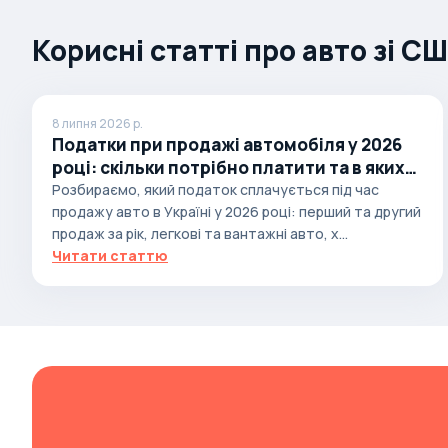
Autobianchi
Корисні статті про авто зі С
Avatr
Avtokam
BAIC
8 липня 2026 р.
Податки при продажі автомобіля у 2026
Bajaj
році: скільки потрібно платити та в яких
Baltijas Dzips
випадках
Розбираємо, який податок сплачується під час
продажу авто в Україні у 2026 році: перший та другий
Batmobile
продаж за рік, легкові та вантажні авто, х...
Bentley
Читати статтю
Bertone
Bilenkin
Bio auto
Bitter
BMW
Borgward