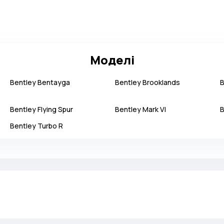
Моделі
Bentley
Bentayga
Bentley
Brooklands
B
Bentley
Flying Spur
Bentley
Mark VI
B
Bentley
Turbo R