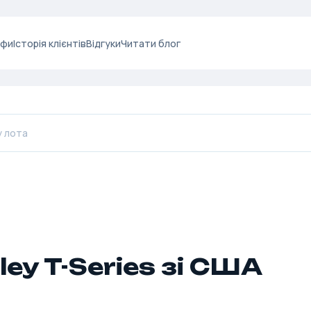
ифи
Історія клієнтів
Відгуки
Читати блог
ley T-Series зі США