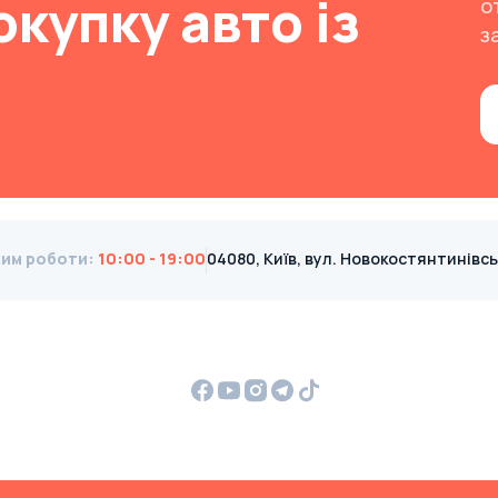
окупку авто із
о
з
им роботи
:
10:00 - 19:00
04080, Київ, вул. Новокостянтинівська