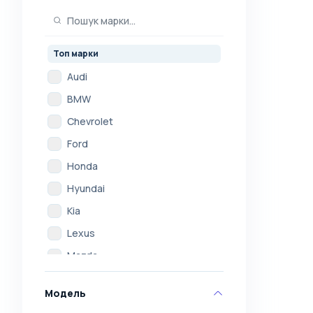
Топ марки
Audi
BMW
Chevrolet
Ford
Honda
Hyundai
Kia
Lexus
Mazda
Mercedes
Модель
Mitsubishi