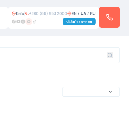
Київ
+380 (66) 953 2000
EN
/
UA
/
RU
Зв'язатися