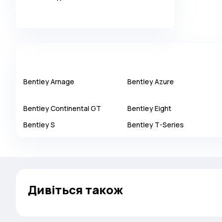
Alpina
Alpine
AMC
AM General
Apal
Bentley
Arnage
Bentley
Azure
Ariel
Bentley
Continental GT
Bentley
Eight
Aro
Bentley
Asia
S
Bentley
T-Series
Aston Martin
Auburn
Audi
Дивіться також
Aurus
Austin
Austin Healey