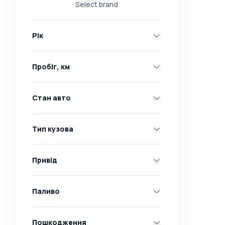
Select brand
Nissan
Opel
Рік
Peugeot
Renault
Пробіг, км
Skoda
Toyota
Стан авто
Volkswagen
Volvo
Тип кузова
Всі марки
Abarth
Привід
AC
Acura
Паливо
Adler
Пошкодження
Alfa Romeo