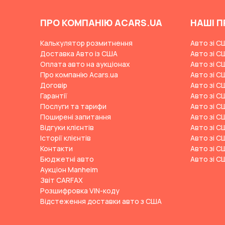
Changan
ПРО КОМПАНІЮ ACARS.UA
НАШІ П
ChangFeng
Калькулятор розмитнення
Авто зі С
Changhe
Доставка Авто із США
Авто зі С
Chery
Оплата авто на аукціонах
Авто зі С
Про компанію Acars.ua
Авто зі С
CHERYEXEED
Договір
Авто зі С
Chevrolet
Гарантії
Авто зі С
Послуги та тарифи
Авто зі С
Chrysler
Поширені запитання
Авто зі С
Citroen
Відгуки клієнтів
Авто зі С
Історії клієнтів
Авто зі С
Cizeta
Контакти
Авто зі С
Coggiola
Бюджетні авто
Авто зі С
Аукціон Manheim
Cord
Звіт CARFAX
Розшифровка VIN-коду
Cupra
Відстеження доставки авто з США
Dacia
Dadi