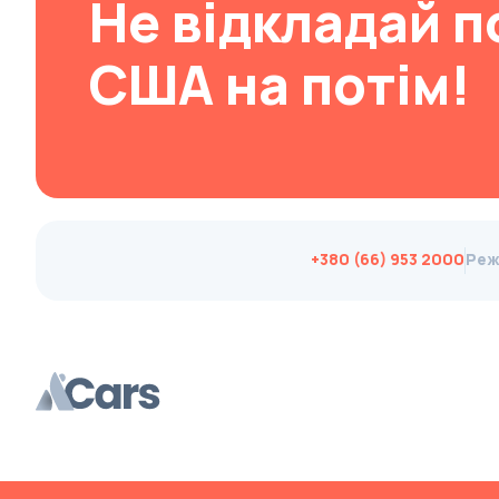
Не відкладай п
Brabus
США на потім!
Brilliance
Bristol
Bronto
Bufori
Bugatti
Buick
+380 (66) 953 2000
Реж
BYD
Byvin
Cadillac
Callaway
Carbodies
Caterham
Chana