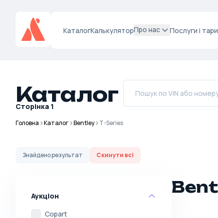
Про нас
Каталог
Калькулятор
Послуги і тар
Каталог
Сторінка
1
Головна
Каталог
Bentley
T-Series
Знайдено
результат
Скинути всі
Bent
Аукціон
Copart