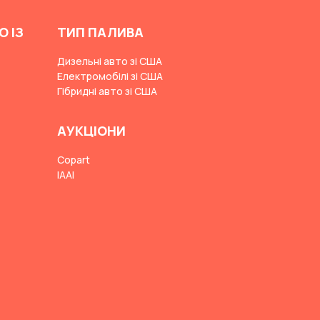
О ІЗ
ТИП ПАЛИВА
Дизельні авто зі США
Електромобілі зі США
Гібридні авто зі США
АУКЦІОНИ
Copart
IAAI