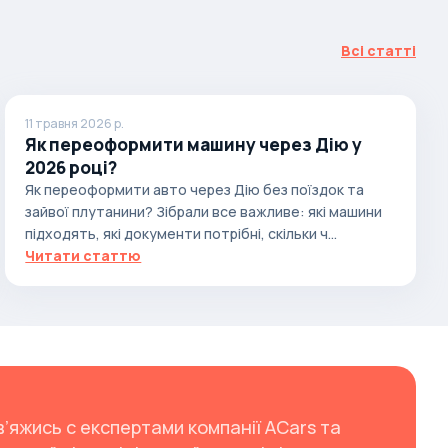
Всі статті
11 травня 2026 р.
Як переоформити машину через Дію у
2026 році?
Як переоформити авто через Дію без поїздок та
зайвої плутанини? Зібрали все важливе: які машини
підходять, які документи потрібні, скільки ч...
Читати статтю
в’яжись с експертами компанії ACars та