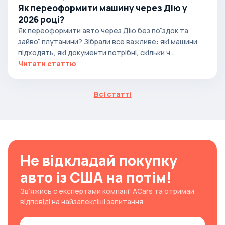
Як переоформити машину через Дію у
2026 році?
Як переоформити авто через Дію без поїздок та
зайвої плутанини? Зібрали все важливе: які машини
підходять, які документи потрібні, скільки ч...
Читати статтю
Всі статті
Не відкладай покупку
авто із США на потім!
Зв’яжись с експертами компанії ACars та отримай
відповіді на найзапекліші запитання.