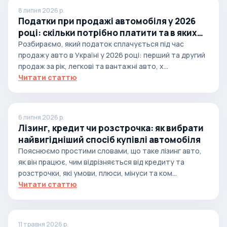
8 липня 2026 р.
Податки при продажі автомобіля у 2026
році: скільки потрібно платити та в яких
випадках
Розбираємо, який податок сплачується під час
продажу авто в Україні у 2026 році: перший та другий
продаж за рік, легкові та вантажні авто, х...
Читати статтю
6 липня 2026 р.
Лізинг, кредит чи розстрочка: як вибрати
найвигідніший спосіб купівлі автомобіля
Пояснюємо простими словами, що таке лізинг авто,
як він працює, чим відрізняється від кредиту та
розстрочки, які умови, плюси, мінуси та ком...
Читати статтю
11 травня 2026 р.