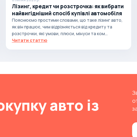
Лізинг, кредит чи розстрочка: як вибрати
найвигідніший спосіб купівлі автомобіля
Пояснюємо простими словами, що таке лізинг авто,
як він працює, чим відрізняється від кредиту та
розстрочки, які умови, плюси, мінуси та ком...
Читати статтю
З
окупку авто із
о
з