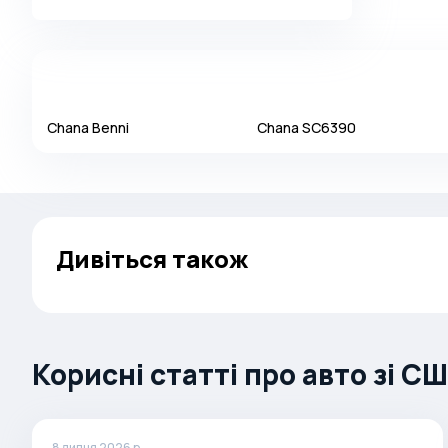
Alpina
Alpine
AMC
AM General
Chana
Benni
Chana
SC6390
Apal
Ariel
Aro
Дивіться також
Asia
Aston Martin
Auburn
Audi
Корисні статті про авто зі С
Aurus
Austin
Austin Healey
8 липня 2026 р.