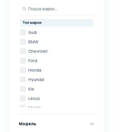
Топ марки
Audi
BMW
Chevrolet
Ford
Honda
Hyundai
Kia
Lexus
Mazda
Mercedes
Модель
Mitsubishi