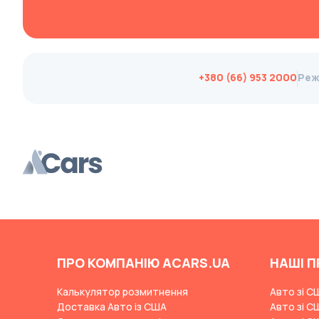
Brabus
Brilliance
Bristol
+380 (66) 953 2000
Реж
Bronto
Bufori
Bugatti
Buick
BYD
Byvin
Cadillac
Callaway
ПРО КОМПАНІЮ ACARS.UA
НАШІ П
Carbodies
Калькулятор розмитнення
Авто зі С
Caterham
Доставка Авто із США
Авто зі С
Chana