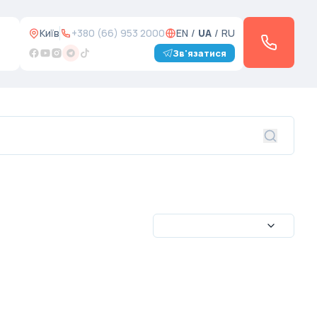
Київ
+380 (66) 953 2000
EN
/
UA
/
RU
Зв'язатися