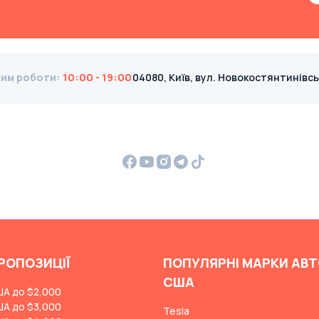
им роботи
:
10:00 - 19:00
04080, Київ, вул. Новокостянтинівська
РОПОЗИЦІЇ
ПОПУЛЯРНІ МАРКИ АВТ
США
ША до $2,000
ША до $3,000
Tesla