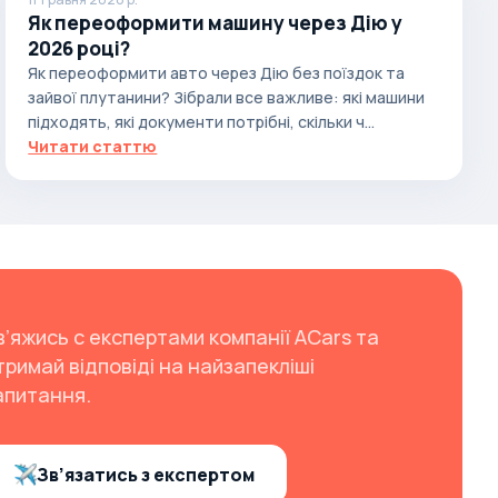
Як переоформити машину через Дію у
2026 році?
Як переоформити авто через Дію без поїздок та
зайвої плутанини? Зібрали все важливе: які машини
підходять, які документи потрібні, скільки ч...
Читати статтю
в’яжись с експертами компанії ACars та
тримай відповіді на найзапекліші
апитання.
Зв’язатись з експертом