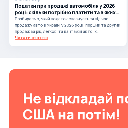
Податки при продажі автомобіля у 2026
Autobianchi
році: скільки потрібно платити та в яких
Avatr
випадках
Розбираємо, який податок сплачується під час
продажу авто в Україні у 2026 році: перший та другий
Avtokam
продаж за рік, легкові та вантажні авто, х...
BAIC
Читати статтю
Bajaj
Baltijas Dzips
Batmobile
Bentley
Bertone
Bilenkin
Не відкладай п
Bio auto
США на потім!
Bitter
BMW
Borgward