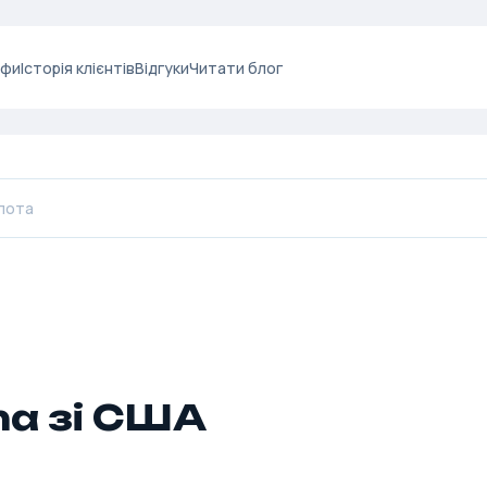
ифи
Історія клієнтів
Відгуки
Читати блог
a зі США