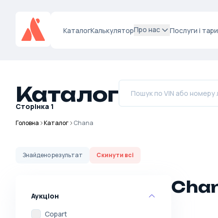
Про нас
Каталог
Калькулятор
Послуги і тар
Каталог
Сторінка
1
Головна
Каталог
Chana
Знайдено
результат
Скинути всі
Chan
Аукціон
Copart