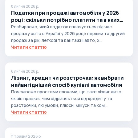
8 липня 2026 р.
Податки при продажі автомобіля у 2026
році: скільки потрібно платити та в яких
випадках
Розбираємо, який податок сплачується під час
продажу авто в Україні у 2026 році: перший та другий
продаж за рік, легкові та вантажні авто, х...
Читати статтю
6 липня 2026 р.
Лізинг, кредит чи розстрочка: як вибрати
найвигідніший спосіб купівлі автомобіля
Пояснюємо простими словами, що таке лізинг авто,
як він працює, чим відрізняється від кредиту та
розстрочки, які умови, плюси, мінуси та ком...
Читати статтю
11 травня 2026 р.