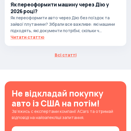
Як переоформити машину через Дію у
2026 році?
Як переоформити авто через Дію без поїздок та
зайвої плутанини? Зібрали все важливе: які машини
підходять, які документи потрібні, скільки ч...
Читати статтю
Всі статті
Не відкладай покупку
авто із США на потім!
Зв’яжись с експертами компанії ACars та отримай
відповіді на найзапекліші запитання.