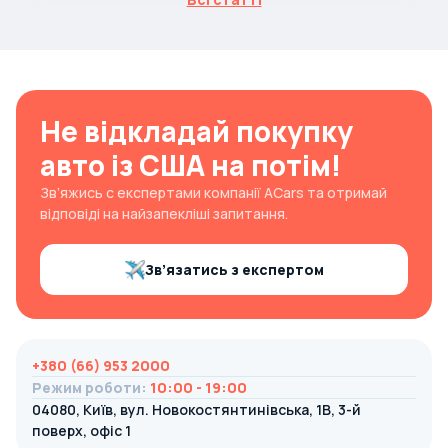
Не відкладай покупку
авто із США на потім!
Зв’яжись с експертами компанії ACars та отримай
відповіді на найзапекліші запитання.
Зв’язатись з експертом
+380 (66) 953 2000
Режим роботи
:
10:00 - 19:00
04080, Київ, вул. Новокостянтинівська, 1В, 3-й
поверх, офіс 1