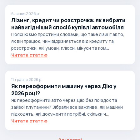
6 липня 2026 р.
Лізинг, кредит чи розстрочка: як вибрати
найвигідніший спосіб купівлі автомобіля
Пояснюємо простими словами, що таке лізинг авто,
як він працює, чим відрізняється від кредиту та
розстрочки, які умови, плюси, мінуси та ком...
Читати статтю
11 травня 2026 р.
Як переоформити машину через Дію у
2026 році?
Як переоформити авто через Дію без поїздок та
зайвої плутанини? Зібрали все важливе: які машини
підходять, які документи потрібні, скільки ч...
Читати статтю
Всі статті