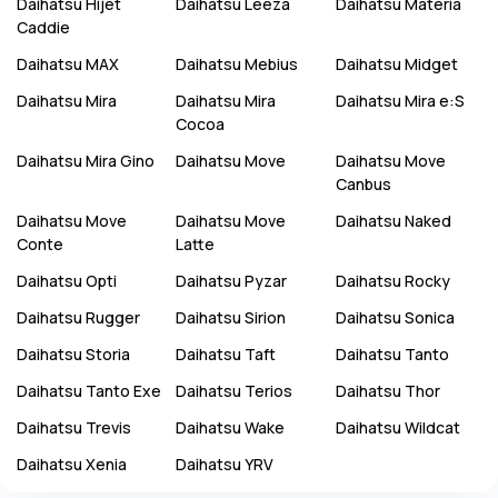
Daihatsu
Hijet
Daihatsu
Leeza
Daihatsu
Materia
Caddie
Daihatsu
MAX
Daihatsu
Mebius
Daihatsu
Midget
Daihatsu
Mira
Daihatsu
Mira
Daihatsu
Mira e:S
Cocoa
Daihatsu
Mira Gino
Daihatsu
Move
Daihatsu
Move
Canbus
Daihatsu
Move
Daihatsu
Move
Daihatsu
Naked
Conte
Latte
Daihatsu
Opti
Daihatsu
Pyzar
Daihatsu
Rocky
Daihatsu
Rugger
Daihatsu
Sirion
Daihatsu
Sonica
Daihatsu
Storia
Daihatsu
Taft
Daihatsu
Tanto
Daihatsu
Tanto Exe
Daihatsu
Terios
Daihatsu
Thor
Daihatsu
Trevis
Daihatsu
Wake
Daihatsu
Wildcat
Daihatsu
Xenia
Daihatsu
YRV