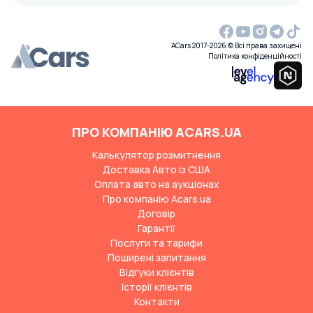
ACars 2017-2026 © Всі права захищені
Політика конфіденційності
ПРО КОМПАНІЮ ACARS.UA
Калькулятор розмитнення
Доставка Авто із США
Оплата авто на аукціонах
Про компанію Acars.ua
Договір
Гарантії
Послуги та тарифи
Поширені запитання
Відгуки клієнтів
Історії клієнтів
Контакти