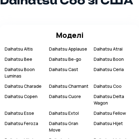
Daihatsu Coo зі США
Моделі
Daihatsu
Altis
Daihatsu
Applause
Daihatsu
Atrai
Daihatsu
Bee
Daihatsu
Be-go
Daihatsu
Boon
Daihatsu
Boon
Daihatsu
Cast
Daihatsu
Ceria
Luminas
Daihatsu
Charade
Daihatsu
Charmant
Daihatsu
Coo
Daihatsu
Copen
Daihatsu
Cuore
Daihatsu
Delta
Wagon
Daihatsu
Esse
Daihatsu
Extol
Daihatsu
Fellow
Daihatsu
Feroza
Daihatsu
Gran
Daihatsu
Hijet
Move