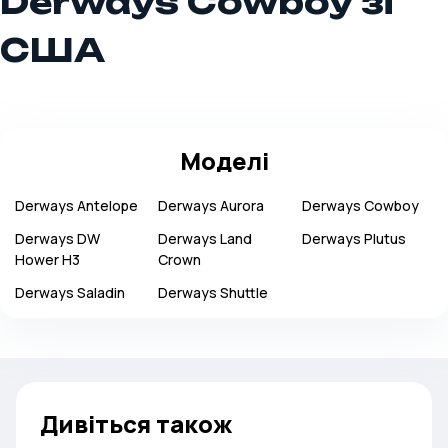
Derways Cowboy зі
США
Моделі
Derways
Antelope
Derways
Aurora
Derways
Cowboy
Derways
DW
Derways
Land
Derways
Plutus
Hower H3
Crown
Derways
Saladin
Derways
Shuttle
Дивіться також