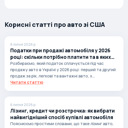
Корисні статті про авто зі США
8 липня 2026 р.
Податки при продажі автомобіля у 2026
році: скільки потрібно платити та в яких
випадках
Розбираємо, який податок сплачується під час
продажу авто в Україні у 2026 році: перший та другий
продаж за рік, легкові та вантажні авто, х...
Читати статтю
6 липня 2026 р.
Лізинг, кредит чи розстрочка: як вибрати
найвигідніший спосіб купівлі автомобіля
Пояснюємо простими словами, що таке лізинг авто,