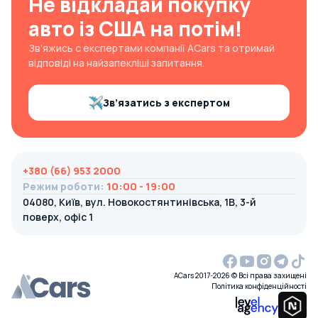
Не відкладай покупку
авто із США на потім!
Зв’яжись с експертами компанії ACars та отримай
відповіді на найзапекліші запитання.
Зв’язатись з експертом
+380 (66) 953 2000
Режим роботи
:
10:00 - 19:00
04080, Київ, вул. Новокостянтинівська, 1В, 3-й
поверх, офіс 1
ACars 2017-2026 © Всі права захищені
Політика конфіденційності