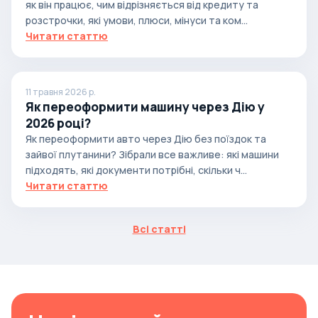
як він працює, чим відрізняється від кредиту та
розстрочки, які умови, плюси, мінуси та ком...
Читати статтю
11 травня 2026 р.
Як переоформити машину через Дію у
2026 році?
Як переоформити авто через Дію без поїздок та
зайвої плутанини? Зібрали все важливе: які машини
підходять, які документи потрібні, скільки ч...
Читати статтю
Всі статті