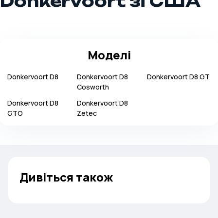
Donkervoort зі США
Моделі
Donkervoort
D8
Donkervoort
D8
Donkervoort
D8 GT
Cosworth
Donkervoort
D8
Donkervoort
D8
GTO
Zetec
Дивіться також