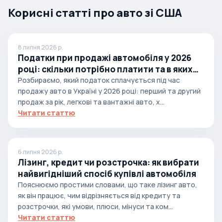
Корисні статті про авто зі США
8 липня 2026 р.
Податки при продажі автомобіля у 2026
році: скільки потрібно платити та в яких
випадках
Розбираємо, який податок сплачується під час
продажу авто в Україні у 2026 році: перший та другий
продаж за рік, легкові та вантажні авто, х...
Читати статтю
6 липня 2026 р.
Лізинг, кредит чи розстрочка: як вибрати
найвигідніший спосіб купівлі автомобіля
Пояснюємо простими словами, що таке лізинг авто,
як він працює, чим відрізняється від кредиту та
розстрочки, які умови, плюси, мінуси та ком...
Читати статтю