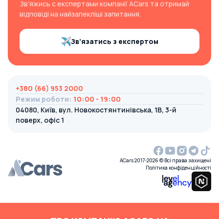
Зв’яжись с експертами компанії ACars та отримай
відповіді на найзапекліші запитання.
Зв’язатись з експертом
+380 (66) 953 2000
Режим роботи
:
10:00 - 19:00
04080, Київ, вул. Новокостянтинівська, 1В, 3-й
поверх, офіс 1
ACars 2017-2026 © Всі права захищені
Політика конфіденційності