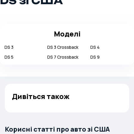
DS зі США
Моделі
DS
3
DS
3 Crossback
DS
4
DS
5
DS
7 Crossback
DS
9
Дивіться також
Корисні статті про авто зі США