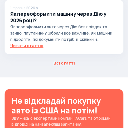
11 травня 2026 р.
Як переоформити машину через Дію у
2026 році?
Як переоформити авто через Дію без поїздок та
зайвої плутанини? Зібрали все важливе: які машини
підходять, які документи потрібні, скільки ч...
Читати статтю
Всі статті
Не відкладай покупку
авто із США на потім!
Зв’яжись с експертами компанії ACars та отримай
відповіді на найзапекліші запитання.