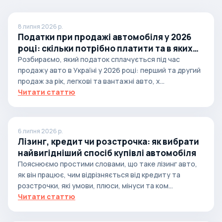
8 липня 2026 р.
Податки при продажі автомобіля у 2026
році: скільки потрібно платити та в яких
випадках
Розбираємо, який податок сплачується під час
продажу авто в Україні у 2026 році: перший та другий
продаж за рік, легкові та вантажні авто, х...
Читати статтю
6 липня 2026 р.
Лізинг, кредит чи розстрочка: як вибрати
найвигідніший спосіб купівлі автомобіля
Пояснюємо простими словами, що таке лізинг авто,
як він працює, чим відрізняється від кредиту та
розстрочки, які умови, плюси, мінуси та ком...
Читати статтю