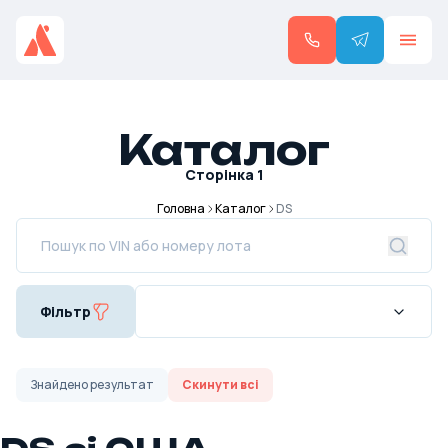
Каталог
Сторінка
1
Головна
Каталог
DS
Фільтр
Знайдено
результат
Скинути всі