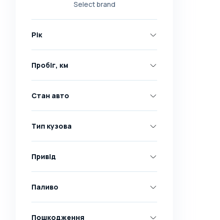
Select brand
Nissan
Opel
Рік
Peugeot
Renault
Пробіг, км
Skoda
Toyota
Стан авто
Volkswagen
Volvo
Тип кузова
Всі марки
Abarth
Привід
AC
Acura
Паливо
Adler
Пошкодження
Alfa Romeo