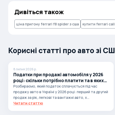
Autobianchi
Дивіться також
Avatr
Avtokam
ціна пригону ferrari f8 spider з сша
купити ferrari cali
BAIC
Bajaj
Корисні статті про авто зі С
Baltijas Dzips
Batmobile
Bentley
8 липня 2026 р.
Bertone
Податки при продажі автомобіля у 2026
році: скільки потрібно платити та в яких
Bilenkin
випадках
Розбираємо, який податок сплачується під час
Bio auto
продажу авто в Україні у 2026 році: перший та другий
продаж за рік, легкові та вантажні авто, х...
Bitter
Читати статтю
BMW
Borgward