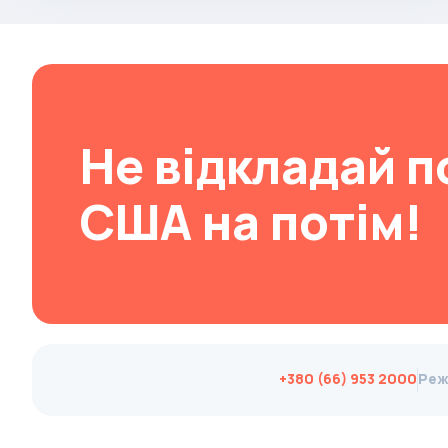
Brabus
Brilliance
Bristol
Bronto
Не відкладай п
Bufori
Bugatti
США на потім!
Buick
BYD
Byvin
Cadillac
Callaway
+380 (66) 953 2000
Реж
Carbodies
Caterham
Chana