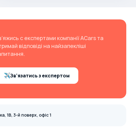
в’яжись с експертами компанії ACars та
тримай відповіді на найзапекліші
апитання.
Зв’язатись з експертом
, 1В, 3-й поверх, офіс 1