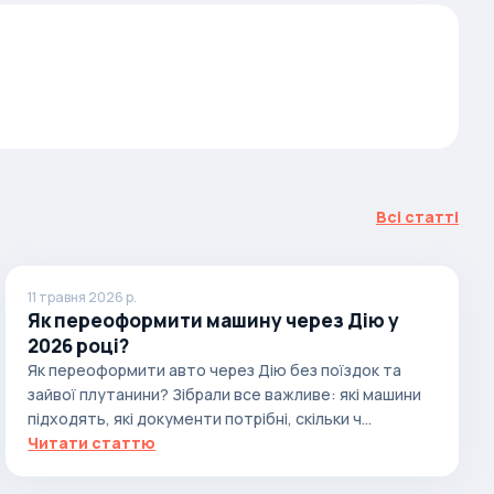
Всі статті
11 травня 2026 р.
Як переоформити машину через Дію у
2026 році?
Як переоформити авто через Дію без поїздок та
зайвої плутанини? Зібрали все важливе: які машини
підходять, які документи потрібні, скільки ч...
Читати статтю