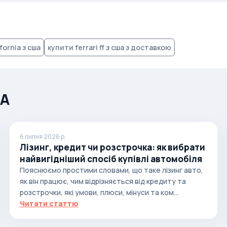
fornia з сша
купити ferrari ff з сша з доставкою
ША
6 липня 2026 р.
Лізинг, кредит чи розстрочка: як вибрати
найвигідніший спосіб купівлі автомобіля
Пояснюємо простими словами, що таке лізинг авто,
як він працює, чим відрізняється від кредиту та
розстрочки, які умови, плюси, мінуси та ком...
Читати статтю