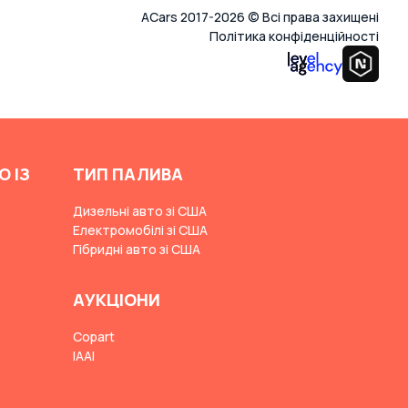
ACars 2017-2026 © Всі права захищені
Політика конфіденційності
О ІЗ
ТИП ПАЛИВА
Дизельні авто зі США
Електромобілі зі США
Гібридні авто зі США
АУКЦІОНИ
Copart
IAAI