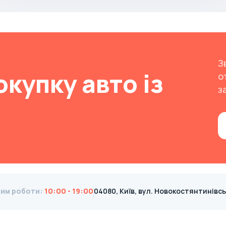
З
окупку авто із
о
з
им роботи
:
10:00 - 19:00
04080, Київ, вул. Новокостянтинівська