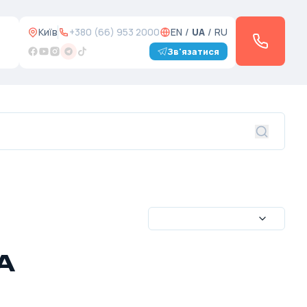
Київ
+380 (66) 953 2000
EN
/
UA
/
RU
Зв'язатися
ША