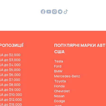
РОПОЗИЦІЇ
ПОПУЛЯРНІ МАРКИ АВТ
США
ША до $2,000
ША до $3,000
Tesla
ША до $4,000
Ford
ША до $5,000
BMW
ША до $6,000
Mercedes-Benz
ША до $7,000
Toyota
ША до $8,000
Honda
ША до $9,000
Chevrolet
ША до $10,000
Nissan
ША до $12,000
Dodge
ША до $15,000
Jeep