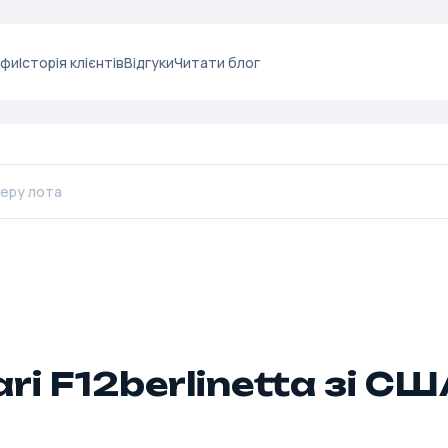
ифи
Історія клієнтів
Відгуки
Читати блог
ari F12berlinetta зі С