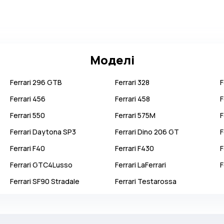
Моделі
Ferrari
296 GTB
Ferrari
328
F
Ferrari
456
Ferrari
458
F
Ferrari
550
Ferrari
575M
F
Ferrari
Daytona SP3
Ferrari
Dino 206 GT
F
Ferrari
F40
Ferrari
F430
F
Ferrari
GTC4Lusso
Ferrari
LaFerrari
F
Ferrari
SF90 Stradale
Ferrari
Testarossa