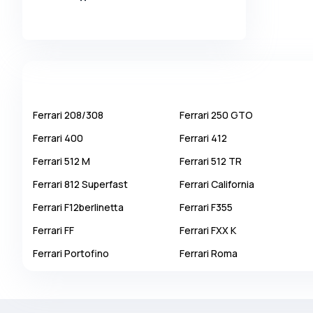
Alpina
Alpine
AMC
AM General
Apal
Ferrari
208/308
Ferrari
250 GTO
Ariel
Ferrari
400
Ferrari
412
Aro
Ferrari
512 M
Ferrari
512 TR
Asia
Ferrari
812 Superfast
Ferrari
California
Aston Martin
Ferrari
F12berlinetta
Ferrari
F355
Auburn
Ferrari
FF
Ferrari
FXX K
Audi
Ferrari
Portofino
Ferrari
Roma
Aurus
Austin
Austin Healey