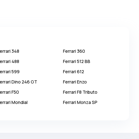
errari
348
Ferrari
360
errari
488
Ferrari
512 BB
errari
599
Ferrari
612
errari
Dino 246 GT
Ferrari
Enzo
errari
F50
Ferrari
F8 Tributo
errari
Mondial
Ferrari
Monza SP