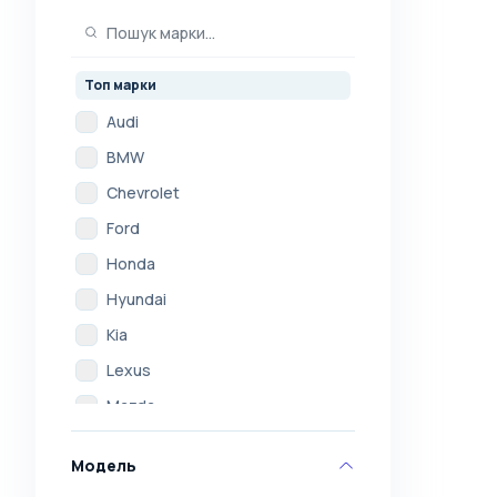
Топ марки
Audi
BMW
Chevrolet
Ford
Honda
Hyundai
Kia
Lexus
Mazda
Mercedes
Модель
Mitsubishi