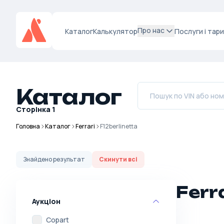
Про нас
Каталог
Калькулятор
Послуги і тар
Каталог
Сторінка
1
Головна
Каталог
Ferrari
F12berlinetta
Знайдено
результат
Скинути всі
Ferr
Аукціон
Copart