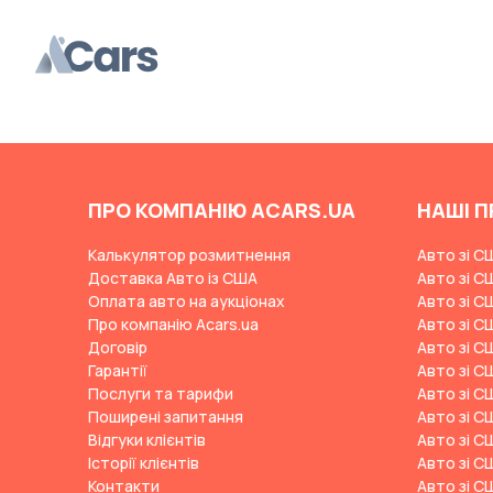
Changan
ChangFeng
Changhe
Chery
CHERYEXEED
Chevrolet
ПРО КОМПАНІЮ ACARS.UA
НАШІ П
Chrysler
Калькулятор розмитнення
Авто зі С
Citroen
Доставка Авто із США
Авто зі С
Оплата авто на аукціонах
Авто зі С
Cizeta
Про компанію Acars.ua
Авто зі С
Договір
Coggiola
Авто зі С
Гарантії
Авто зі С
Cord
Послуги та тарифи
Авто зі С
Поширені запитання
Авто зі С
Cupra
Відгуки клієнтів
Авто зі С
Dacia
Історії клієнтів
Авто зі С
Контакти
Авто зі С
Dadi