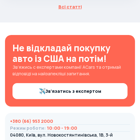
Всі статті
Не відкладай покупку
авто із США на потім!
Зв’яжись с експертами компанії ACars та отримай
відповіді на найзапекліші запитання.
Зв’язатись з експертом
+380 (66) 953 2000
Режим роботи
:
10:00 - 19:00
04080, Київ, вул. Новокостянтинівська, 1В, 3-й