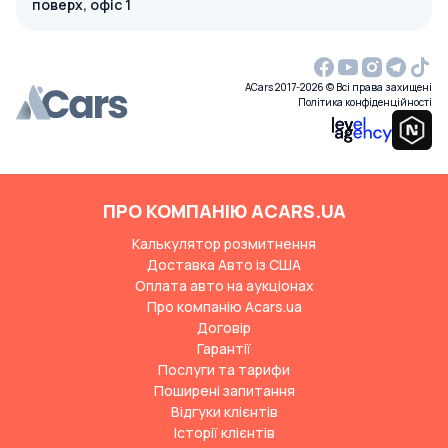
поверх, офіс 1
ACars 2017-2026 © Всі права захищені
Політика конфіденційності
ПРО КОМПАНІЮ ACARS.UA
Калькулятор розмитнення
Доставка Авто із США
Оплата авто на аукціонах
Про компанію Acars.ua
Договір
Гарантії
Послуги та тарифи
Поширені запитання
Відгуки клієнтів
Історії клієнтів