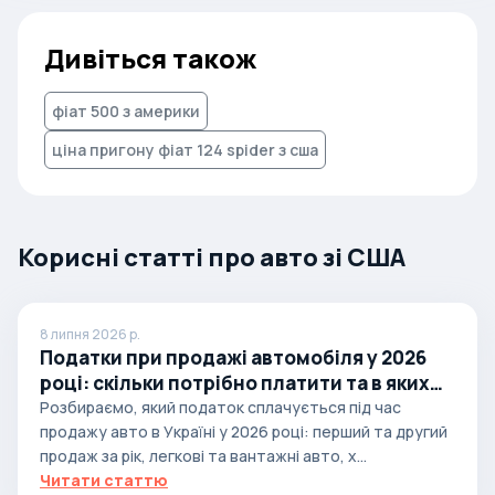
Дивіться також
фіат 500 з америки
ціна пригону фіат 124 spider з сша
Корисні статті про авто зі США
8 липня 2026 р.
Податки при продажі автомобіля у 2026
році: скільки потрібно платити та в яких
випадках
Розбираємо, який податок сплачується під час
продажу авто в Україні у 2026 році: перший та другий
продаж за рік, легкові та вантажні авто, х...
Читати статтю