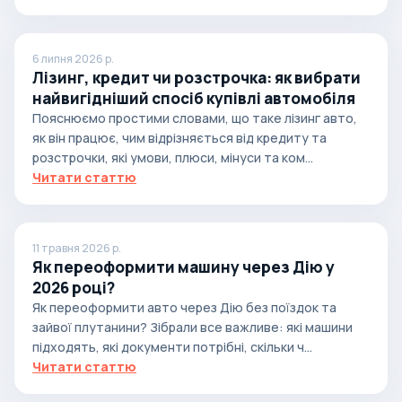
6 липня 2026 р.
Лізинг, кредит чи розстрочка: як вибрати
найвигідніший спосіб купівлі автомобіля
Пояснюємо простими словами, що таке лізинг авто,
як він працює, чим відрізняється від кредиту та
розстрочки, які умови, плюси, мінуси та ком...
Читати статтю
11 травня 2026 р.
Як переоформити машину через Дію у
2026 році?
Як переоформити авто через Дію без поїздок та
зайвої плутанини? Зібрали все важливе: які машини
підходять, які документи потрібні, скільки ч...
Читати статтю