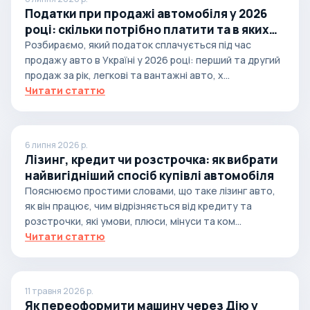
Податки при продажі автомобіля у 2026
році: скільки потрібно платити та в яких
випадках
Розбираємо, який податок сплачується під час
продажу авто в Україні у 2026 році: перший та другий
продаж за рік, легкові та вантажні авто, х...
Читати статтю
6 липня 2026 р.
Лізинг, кредит чи розстрочка: як вибрати
найвигідніший спосіб купівлі автомобіля
Пояснюємо простими словами, що таке лізинг авто,
як він працює, чим відрізняється від кредиту та
розстрочки, які умови, плюси, мінуси та ком...
Читати статтю
11 травня 2026 р.
Як переоформити машину через Дію у