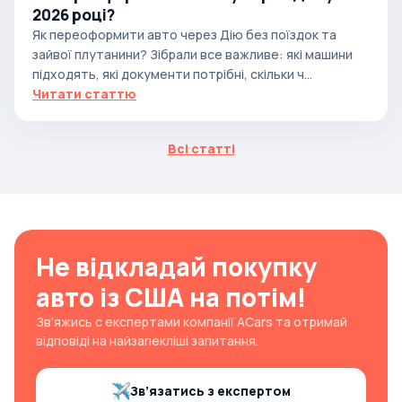
2026 році?
Як переоформити авто через Дію без поїздок та
зайвої плутанини? Зібрали все важливе: які машини
підходять, які документи потрібні, скільки ч...
Читати статтю
Всі статті
Не відкладай покупку
авто із США на потім!
Зв’яжись с експертами компанії ACars та отримай
відповіді на найзапекліші запитання.
Зв’язатись з експертом