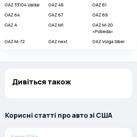
GAZ
33104 Valdai
GAZ
46
GAZ
61
GAZ
64
GAZ
67
GAZ
69
GAZ
A
GAZ
M1
GAZ
M-20
«Pobeda»
GAZ
M-72
GAZ
next
GAZ
Volga Siber
Дивіться також
Корисні статті про авто зі США
8 липня 2026 р.