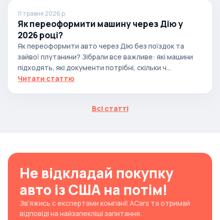
11 травня 2026 р.
Як переоформити машину через Дію у
2026 році?
Як переоформити авто через Дію без поїздок та
зайвої плутанини? Зібрали все важливе: які машини
підходять, які документи потрібні, скільки ч...
Читати статтю
Всі статті
Не відкладай покупку
авто із США на потім!
Зв’яжись с експертами компанії ACars та отримай
відповіді на найзапекліші запитання.