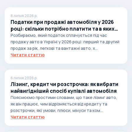
8 липня 2026 р.
Податки при продажі автомобіля у 2026
році: скільки потрібно платити та в яких
випадках
Розбираємо, який податок сплачується під час
продажу авто в Україні у 2026 році: перший та другий
продаж за рік, легкові та вантажні авто, х...
Читати статтю
6 липня 2026 р.
Лізинг, кредит чи розстрочка: як вибрати
найвигідніший спосіб купівлі автомобіля
Пояснюємо простими словами, що таке лізинг авто,
як він працює, чим відрізняється від кредиту та
розстрочки, які умови, плюси, мінуси та ком...
Читати статтю