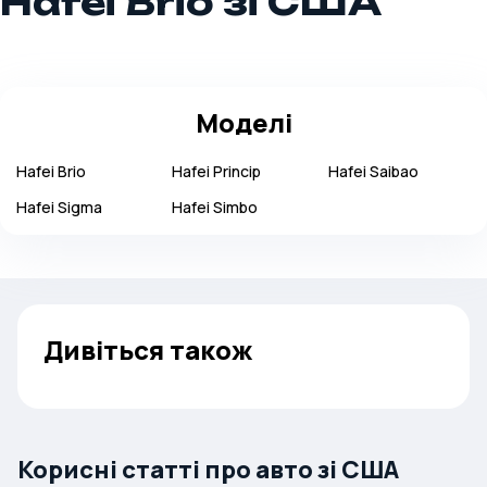
Hafei Brio зі США
Моделі
Hafei
Brio
Hafei
Princip
Hafei
Saibao
Hafei
Sigma
Hafei
Simbo
Дивіться також
Корисні статті про авто зі США