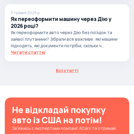
11 травня 2026 р.
Як переоформити машину через Дію у
2026 році?
Як переоформити авто через Дію без поїздок та
зайвої плутанини? Зібрали все важливе: які машини
підходять, які документи потрібні, скільки ч...
Читати статтю
Всі статті
Не відкладай покупку
авто із США на потім!
Зв’яжись с експертами компанії ACars та отримай