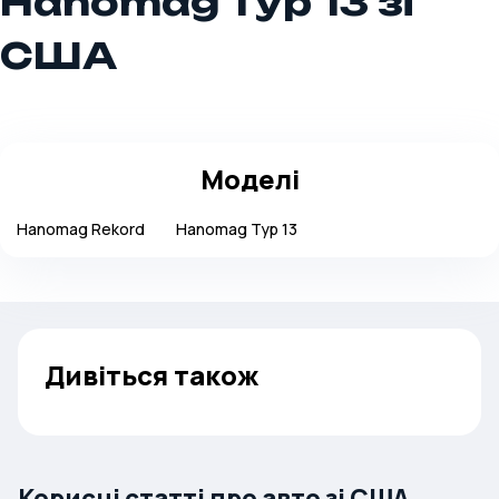
Hanomag Typ 13 зі
США
Моделі
Hanomag
Rekord
Hanomag
Typ 13
Дивіться також
Корисні статті про авто зі США