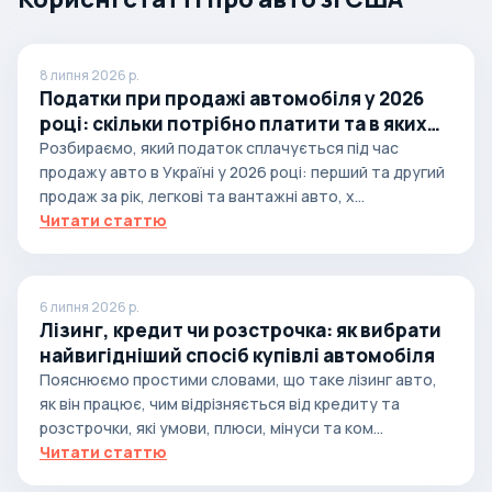
8 липня 2026 р.
Податки при продажі автомобіля у 2026
році: скільки потрібно платити та в яких
випадках
Розбираємо, який податок сплачується під час
продажу авто в Україні у 2026 році: перший та другий
продаж за рік, легкові та вантажні авто, х...
Читати статтю
6 липня 2026 р.
Лізинг, кредит чи розстрочка: як вибрати
найвигідніший спосіб купівлі автомобіля
Пояснюємо простими словами, що таке лізинг авто,
як він працює, чим відрізняється від кредиту та
розстрочки, які умови, плюси, мінуси та ком...
Читати статтю