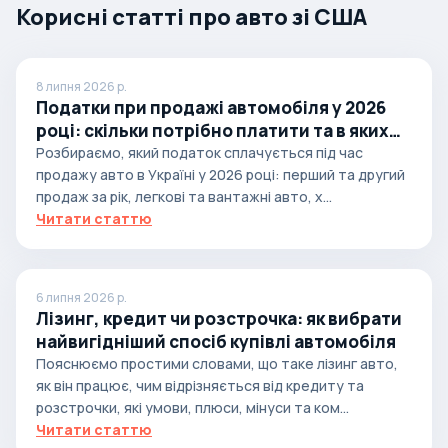
Корисні статті про авто зі США
8 липня 2026 р.
Податки при продажі автомобіля у 2026
році: скільки потрібно платити та в яких
випадках
Розбираємо, який податок сплачується під час
продажу авто в Україні у 2026 році: перший та другий
продаж за рік, легкові та вантажні авто, х...
Читати статтю
6 липня 2026 р.
Лізинг, кредит чи розстрочка: як вибрати
найвигідніший спосіб купівлі автомобіля
Пояснюємо простими словами, що таке лізинг авто,
як він працює, чим відрізняється від кредиту та
розстрочки, які умови, плюси, мінуси та ком...
Читати статтю