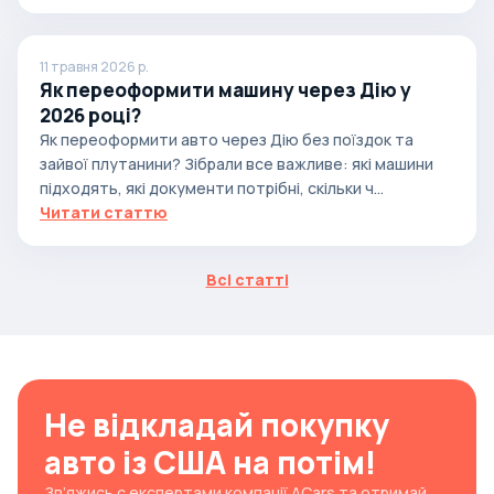
11 травня 2026 р.
Як переоформити машину через Дію у
2026 році?
Як переоформити авто через Дію без поїздок та
зайвої плутанини? Зібрали все важливе: які машини
підходять, які документи потрібні, скільки ч...
Читати статтю
Всі статті
Не відкладай покупку
авто із США на потім!
Зв’яжись с експертами компанії ACars та отримай