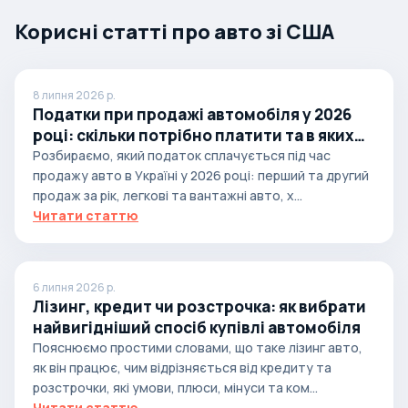
Корисні статті про авто зі США
8 липня 2026 р.
Податки при продажі автомобіля у 2026
році: скільки потрібно платити та в яких
випадках
Розбираємо, який податок сплачується під час
продажу авто в Україні у 2026 році: перший та другий
продаж за рік, легкові та вантажні авто, х...
Читати статтю
6 липня 2026 р.
Лізинг, кредит чи розстрочка: як вибрати
найвигідніший спосіб купівлі автомобіля
Пояснюємо простими словами, що таке лізинг авто,
як він працює, чим відрізняється від кредиту та
розстрочки, які умови, плюси, мінуси та ком...
Читати статтю