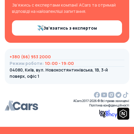
Зв’яжись с експертами компанії ACars та отримай
відповіді на найзапекліші запитання.
Зв’язатись з експертом
+380 (66) 953 2000
Режим роботи
:
10:00 - 19:00
04080, Київ, вул. Новокостянтинівська, 1В, 3-й
поверх, офіс 1
ACars 2017-2026 © Всі права захищені
Політика конфіденційності