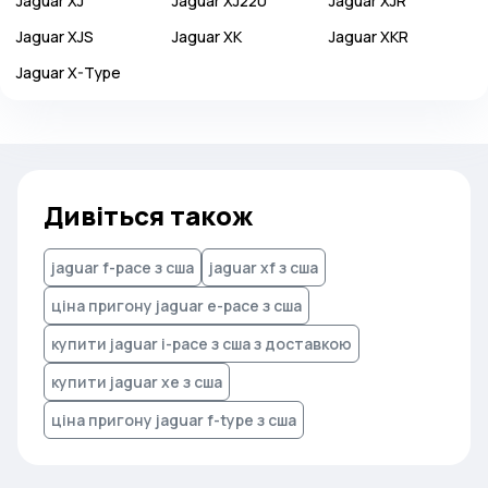
Jaguar
XJ
Jaguar
XJ220
Jaguar
XJR
Jaguar
XJS
Jaguar
XK
Jaguar
XKR
Jaguar
X-Type
Дивіться також
jaguar f-pace з сша
jaguar xf з сша
ціна пригону jaguar e-pace з сша
купити jaguar i-pace з сша з доставкою
купити jaguar xe з сша
ціна пригону jaguar f-type з сша