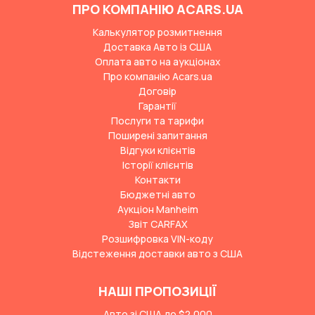
ПРО КОМПАНІЮ ACARS.UA
Калькулятор розмитнення
Доставка Авто із США
Оплата авто на аукціонах
Про компанію Acars.ua
Договір
Гарантії
Послуги та тарифи
Поширені запитання
Відгуки клієнтів
Історії клієнтів
Контакти
Бюджетні авто
Аукціон Manheim
Звіт CARFAX
Розшифровка VIN-коду
Відстеження доставки авто з США
НАШІ ПРОПОЗИЦІЇ
Авто зі США до $2,000