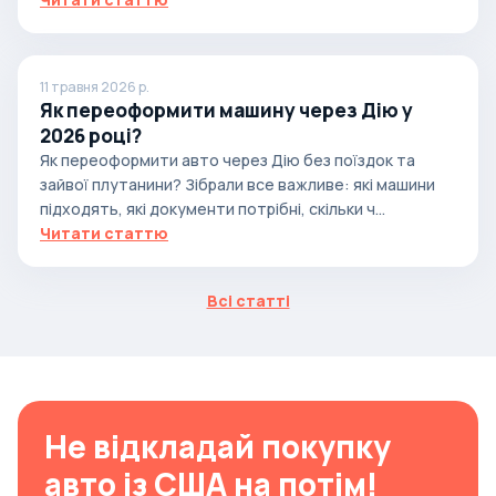
11 травня 2026 р.
Як переоформити машину через Дію у
2026 році?
Як переоформити авто через Дію без поїздок та
зайвої плутанини? Зібрали все важливе: які машини
підходять, які документи потрібні, скільки ч...
Читати статтю
Всі статті
Не відкладай покупку
авто із США на потім!