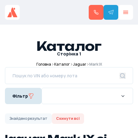
Каталог
Сторінка
1
Головна
Каталог
Jaguar
Mark IX
Фільтр
Знайдено
результат
Скинути всі