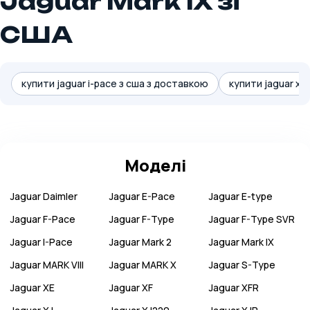
Jaguar Mark IX зі
США
купити jaguar i-pace з сша з доставкою
купити jaguar xe
Моделі
Jaguar
Daimler
Jaguar
E-Pace
Jaguar
E-type
Jaguar
F-Pace
Jaguar
F-Type
Jaguar
F-Type SVR
Jaguar
I-Pace
Jaguar
Mark 2
Jaguar
Mark IX
Jaguar
MARK VIII
Jaguar
MARK X
Jaguar
S-Type
Jaguar
XE
Jaguar
XF
Jaguar
XFR