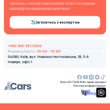
Зв’яжись с експертами компанії ACars та отримай
відповіді на найзапекліші запитання.
Зв’язатись з експертом
+380 (66) 953 2000
Режим роботи
:
10:00 - 19:00
04080, Київ, вул. Новокостянтинівська, 1В, 3-й
поверх, офіс 1
ACars 2017-2026 © Всі права захищені
Політика конфіденційності