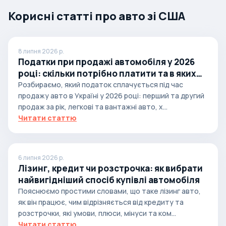
Корисні статті про авто зі США
8 липня 2026 р.
Податки при продажі автомобіля у 2026
році: скільки потрібно платити та в яких
випадках
Розбираємо, який податок сплачується під час
продажу авто в Україні у 2026 році: перший та другий
продаж за рік, легкові та вантажні авто, х...
Читати статтю
6 липня 2026 р.
Лізинг, кредит чи розстрочка: як вибрати
найвигідніший спосіб купівлі автомобіля
Пояснюємо простими словами, що таке лізинг авто,
як він працює, чим відрізняється від кредиту та
розстрочки, які умови, плюси, мінуси та ком...
Читати статтю