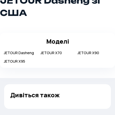
JETOUR Dasheng зі
США
Моделі
JETOUR
Dasheng
JETOUR
X70
JETOUR
X90
JETOUR
X95
Дивіться також